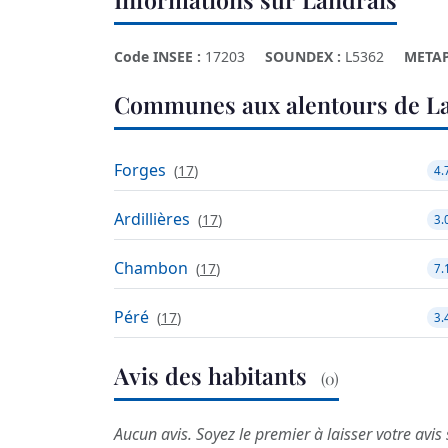
Code INSEE :
17203
SOUNDEX :
L5362
METAP
Communes aux alentours de L
Forges
(
17
)
4.
Ardillières
(
17
)
3.
Chambon
(
17
)
7.
Péré
(
17
)
3.
Avis des habitants
(0)
Aucun avis. Soyez le premier à laisser votre avis