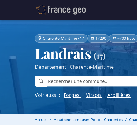
Charente-Maritime · 17
17290
~700 hab.
Landrais
(17)
Département :
Charente-Maritime
Voir aussi :
Forges
Virson
Ardillières
Accueil
Aquitaine-Limousin-Poitou-Charentes
Char