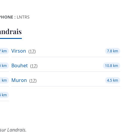
HONE :
LNTRS
andrais
Virson
(
17
)
7 km
7.8 km
Bouhet
(
17
)
0 km
10.8 km
Muron
(
17
)
1 km
4.5 km
4 km
 sur Landrais.