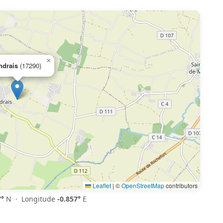
×
ndrais
(17290)
Leaflet
|
©
OpenStreetMap
contributors
7°
N · Longitude
-0.857°
E