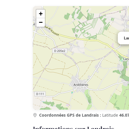
+
−
La
Coordonnées GPS de Landrais :
Latitude
46.0
Informations sur Landrais