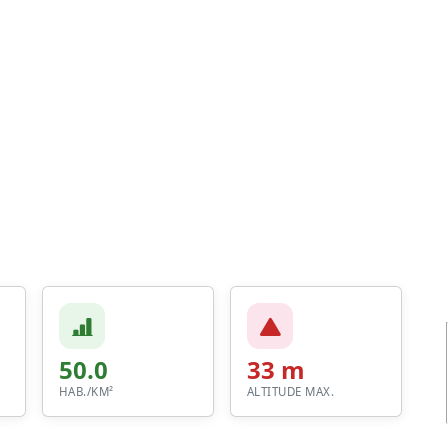
50.0
33 m
HAB./KM²
ALTITUDE MAX.