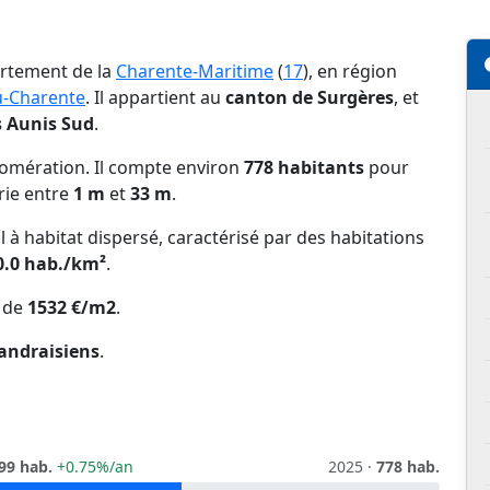
artement de la
Charente-Maritime
(
17
), en région
u-Charente
. Il appartient au
canton de Surgères
, et
Aunis Sud
.
omération. Il compte environ
778 habitants
pour
arie entre
1 m
et
33 m
.
l à habitat dispersé, caractérisé par des habitations
0.0 hab./km²
.
 de
1532 €/m2
.
andraisiens
.
99 hab.
+0.75%/an
2025 ·
778 hab.