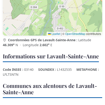
Leaflet
|
©
OpenStreetMap
contributors
Coordonnées GPS de Lavault-Sainte-Anne :
Latitude
46.309°
N · Longitude
2.602°
E
Informations sur Lavault-Sainte-Anne
Code INSEE :
03140
SOUNDEX :
L1432535
METAPHONE :
LFLTSNTN
Communes aux alentours de Lavault-
Sainte-Anne