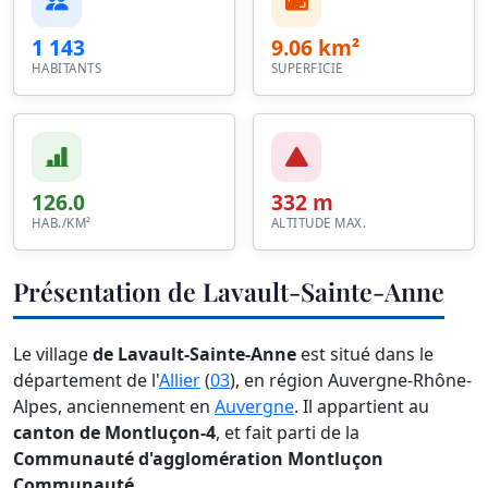
1 143
9.06 km²
HABITANTS
SUPERFICIE
126.0
332 m
HAB./KM²
ALTITUDE MAX.
Présentation de Lavault-Sainte-Anne
Le village
de Lavault-Sainte-Anne
est situé dans le
département de l'
Allier
(
03
), en région Auvergne-Rhône-
Alpes, anciennement en
Auvergne
. Il appartient au
canton de Montluçon-4
, et fait parti de la
Communauté d'agglomération Montluçon
Communauté
.