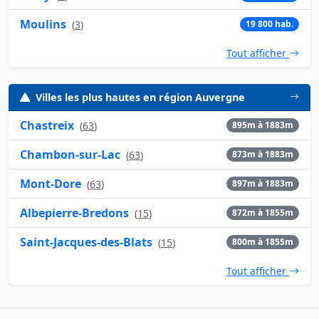
Moulins
(
3
)
19 800 hab.
Tout afficher
Villes les plus hautes en région Auvergne
Chastreix
(
63
)
895m à 1883m
Chambon-sur-Lac
(
63
)
873m à 1883m
Mont-Dore
(
63
)
897m à 1883m
Albepierre-Bredons
(
15
)
872m à 1855m
Saint-Jacques-des-Blats
(
15
)
800m à 1855m
Tout afficher