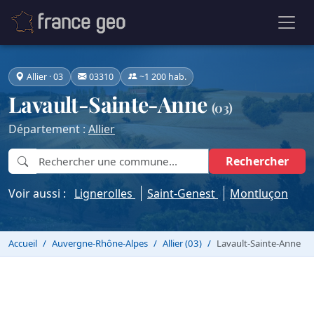
Allier · 03
03310
~1 200 hab.
Lavault-Sainte-Anne
(03)
Département :
Allier
Rechercher
Voir aussi :
Lignerolles
Saint-Genest
Montluçon
Accueil
Auvergne-Rhône-Alpes
Allier (03)
Lavault-Sainte-Anne