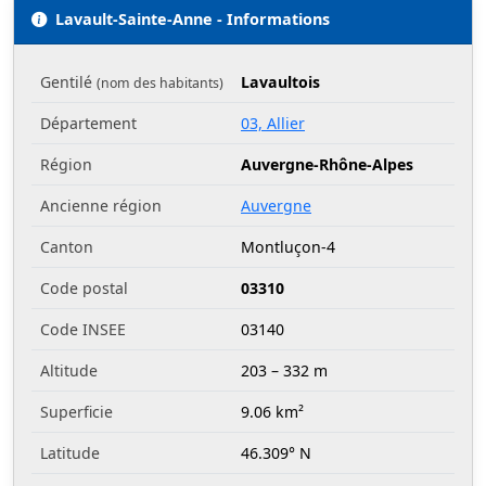
Lavault-Sainte-Anne - Informations
Gentilé
Lavaultois
(nom des habitants)
Département
03, Allier
Région
Auvergne-Rhône-Alpes
Ancienne région
Auvergne
Canton
Montluçon-4
Code postal
03310
Code INSEE
03140
Altitude
203 – 332 m
Superficie
9.06 km²
Latitude
46.309° N