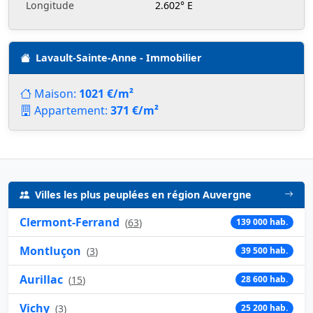
Longitude
2.602° E
Lavault-Sainte-Anne - Immobilier
Maison:
1021 €/m²
Appartement:
371 €/m²
Villes les plus peuplées en région Auvergne
Clermont-Ferrand
(
63
)
139 000 hab.
Montluçon
(
3
)
39 500 hab.
Aurillac
(
15
)
28 600 hab.
Vichy
(
3
)
25 200 hab.