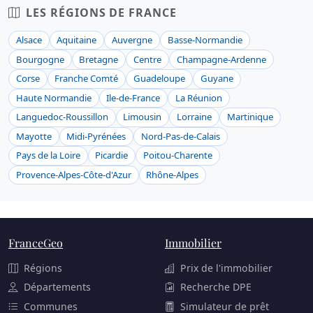
LES RÉGIONS DE FRANCE
Alsace
Aquitaine
Auvergne
Basse-Normandie
Bourgogne
Bretagne
Centre
Champagne-Ardenne
Corse
Franche Comté
Guadeloupe
Guyane
Haute Normandie
Ile-de-France
La Réunion
Languedoc-Roussillon
Limousin
Lorraine
Martinique
Mayotte
Midi-Pyrénées
Nord-Pas-de-Calais
Pays de la Loire
Picardie
Poitou-Charente
Provence-Alpes-Côte-d'Azur
Rhône-Alpes
FranceGeo
Immobilier
Régions
Prix de l'immobilier
Départements
Recherche DPE
Communes
Simulateur de prêt