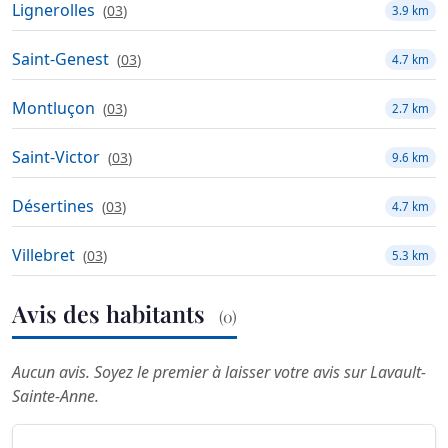
Lignerolles
(
03
)
3.9 km
Saint-Genest
(
03
)
4.7 km
Montluçon
(
03
)
2.7 km
Saint-Victor
(
03
)
9.6 km
Désertines
(
03
)
4.7 km
Villebret
(
03
)
5.3 km
Avis des habitants
(0)
Aucun avis. Soyez le premier à laisser votre avis sur Lavault-
Sainte-Anne.