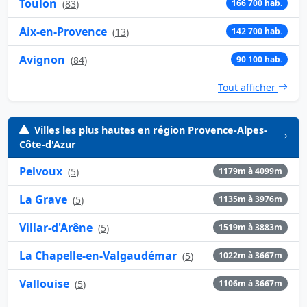
Toulon
(
83
)
166 700 hab.
Aix-en-Provence
(
13
)
142 700 hab.
Avignon
(
84
)
90 100 hab.
Tout afficher
Villes les plus hautes en région Provence-Alpes-
Côte-d'Azur
Pelvoux
(
5
)
1179m à 4099m
La Grave
(
5
)
1135m à 3976m
Villar-d'Arêne
(
5
)
1519m à 3883m
La Chapelle-en-Valgaudémar
(
5
)
1022m à 3667m
Vallouise
(
5
)
1106m à 3667m