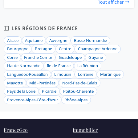
Tout afficher
LES RÉGIONS DE FRANCE
Alsace
Aquitaine
Auvergne
Basse-Normandie
Bourgogne
Bretagne
Centre
Champagne-Ardenne
Corse
Franche Comté
Guadeloupe
Guyane
Haute Normandie
Ile-de-France
La Réunion
Languedoc-Roussillon
Limousin
Lorraine
Martinique
Mayotte
Midi-Pyrénées
Nord-Pas-de-Calais
Pays de la Loire
Picardie
Poitou-Charente
Provence-Alpes-Côte-d'Azur
Rhône-Alpes
FranceGeo
Immobilier