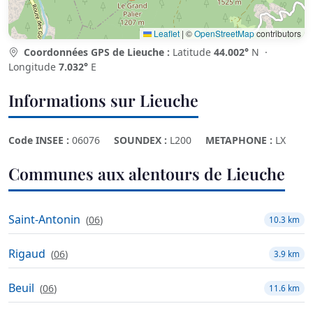
Leaflet
|
©
OpenStreetMap
contributors
Coordonnées GPS de Lieuche :
Latitude
44.002°
N ·
Longitude
7.032°
E
Informations sur Lieuche
Code INSEE :
06076
SOUNDEX :
L200
METAPHONE :
LX
Communes aux alentours de Lieuche
Saint-Antonin
(
06
)
10.3 km
Rigaud
(
06
)
3.9 km
Beuil
(
06
)
11.6 km