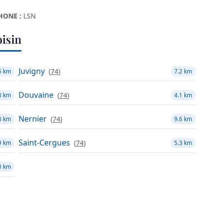
HONE :
LSN
isin
Juvigny
(
74
)
6 km
7.2 km
Douvaine
(
74
)
8 km
4.1 km
Nernier
(
74
)
8 km
9.6 km
Saint-Cergues
(
74
)
9 km
5.3 km
0 km