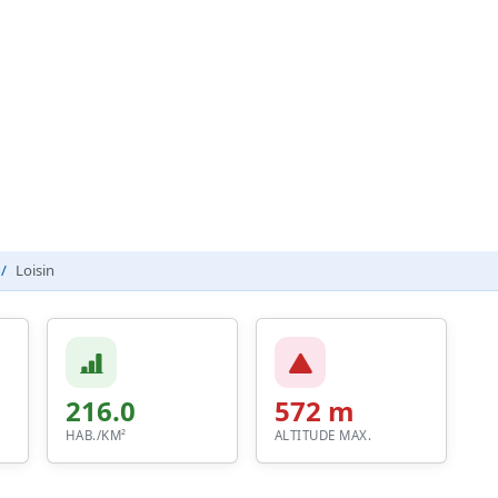
Loisin
216.0
572 m
HAB./KM²
ALTITUDE MAX.