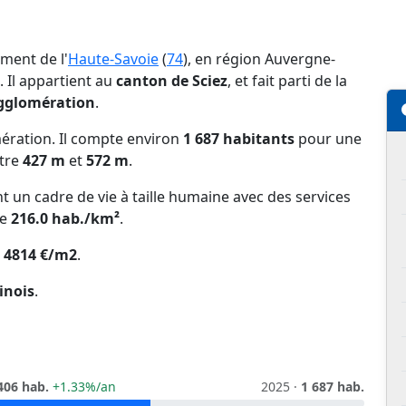
ment de l'
Haute-Savoie
(
74
), en région Auvergne-
. Il appartient au
canton de Sciez
, et fait parti de la
gglomération
.
ération. Il compte environ
1 687 habitants
pour une
ntre
427 m
et
572 m
.
sant un cadre de vie à taille humaine avec des services
de
216.0 hab./km²
.
e
4814 €/m2
.
inois
.
406 hab.
+1.33%/an
2025 ·
1 687 hab.