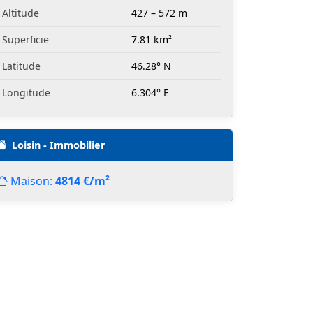
Altitude
427 – 572 m
Superficie
7.81 km²
Latitude
46.28° N
Longitude
6.304° E
Loisin - Immobilier
Maison:
4814 €/m²