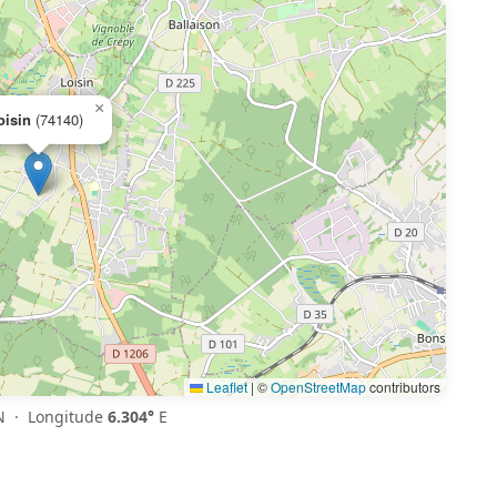
×
oisin
(74140)
Leaflet
|
©
OpenStreetMap
contributors
 · Longitude
6.304°
E