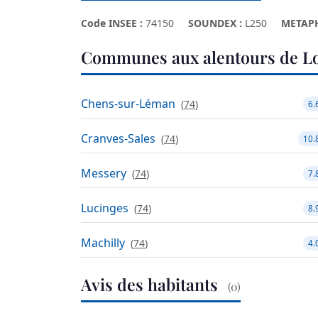
Code INSEE :
74150
SOUNDEX :
L250
METAP
Communes aux alentours de Lo
Chens-sur-Léman
(
74
)
6.
Cranves-Sales
(
74
)
10.
Messery
(
74
)
7.
Lucinges
(
74
)
8.
Machilly
(
74
)
4.
Avis des habitants
(0)