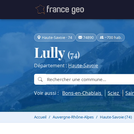
Haute-Savoie · 74
74890
~700 hab.
Lully
(74)
Département :
Haute-Savoie
Voir aussi :
Bons-en-Chablais
Sciez
Sai
Accueil
Auvergne-Rhône-Alpes
Haute-Savoie (74)