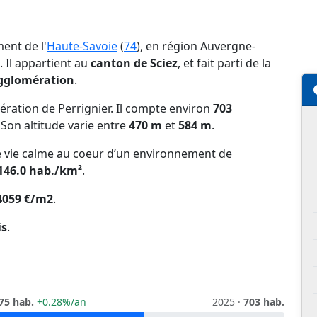
ent de l'
Haute-Savoie
(
74
), en région Auvergne-
. Il appartient au
canton de Sciez
, et fait parti de la
gglomération
.
ration de Perrignier. Il compte environ
703
. Son altitude varie entre
470 m
et
584 m
.
 de vie calme au coeur d’un environnement de
146.0 hab./km²
.
4059 €/m2
.
is
.
75 hab.
+0.28%/an
2025 ·
703 hab.