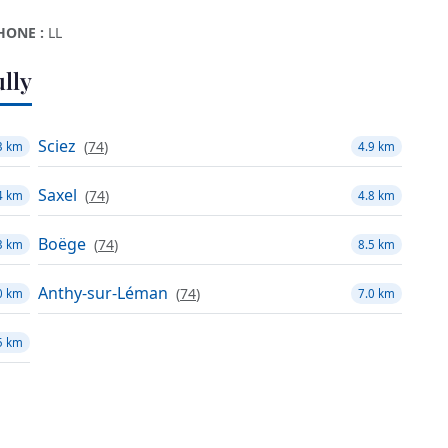
HONE :
LL
lly
Sciez
(
74
)
3 km
4.9 km
Saxel
(
74
)
4 km
4.8 km
Boëge
(
74
)
3 km
8.5 km
Anthy-sur-Léman
(
74
)
0 km
7.0 km
5 km