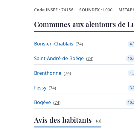
Code INSEE :
74156
SOUNDEX :
L000
METAP
Communes aux alentours de Lu
Bons-en-Chablais
(
74
)
4.
Saint-André-de-Boëge
(
74
)
10.
Brenthonne
(
74
)
1.
Fessy
(
74
)
3.
Bogève
(
74
)
10.
Avis des habitants
(0)