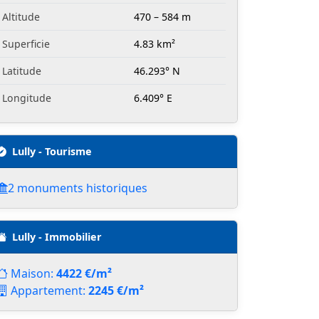
Altitude
470 – 584 m
Superficie
4.83 km²
Latitude
46.293° N
Longitude
6.409° E
Lully - Tourisme
2 monuments historiques
Lully - Immobilier
Maison:
4422 €/m²
Appartement:
2245 €/m²