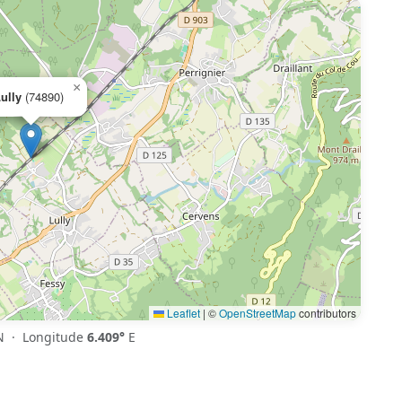
×
ully
(74890)
Leaflet
|
©
OpenStreetMap
contributors
 · Longitude
6.409°
E