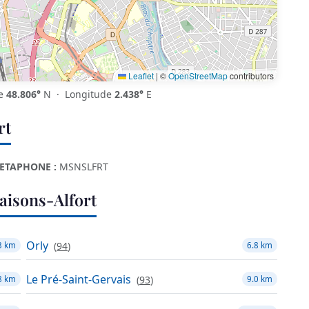
Leaflet
|
©
OpenStreetMap
contributors
de
48.806°
N · Longitude
2.438°
E
rt
ETAPHONE :
MSNSLFRT
isons-Alfort
Orly
(
94
)
3 km
6.8 km
Le Pré-Saint-Gervais
(
93
)
8 km
9.0 km