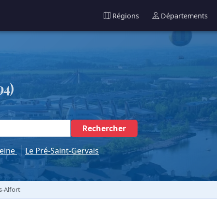
Régions
Départements
94)
Rechercher
Seine
Le Pré-Saint-Gervais
-Alfort