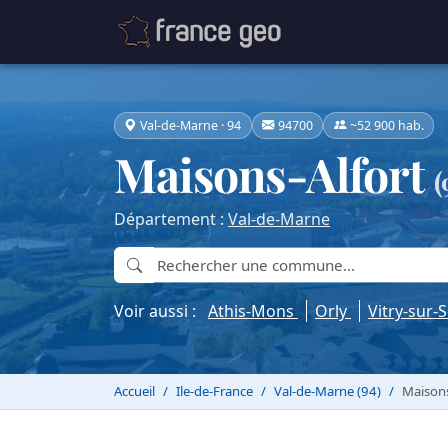
Val-de-Marne · 94
94700
~52 900 hab.
Maisons-Alfort
(
Département :
Val-de-Marne
Voir aussi :
Athis-Mons
Orly
Vitry-sur-
Accueil
Ile-de-France
Val-de-Marne (94)
Maisons