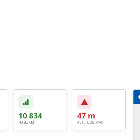
10 834
47 m
HAB./KM²
ALTITUDE MAX.