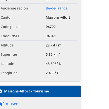
Ancienne région
Ile-de-France
Canton
Maisons-Alfort
Code postal
94700
Code INSEE
94046
Altitude
28 – 47 m
Superficie
5.36 km²
Latitude
48.806° N
Longitude
2.438° E
Maisons-Alfort - Tourisme
1 musée