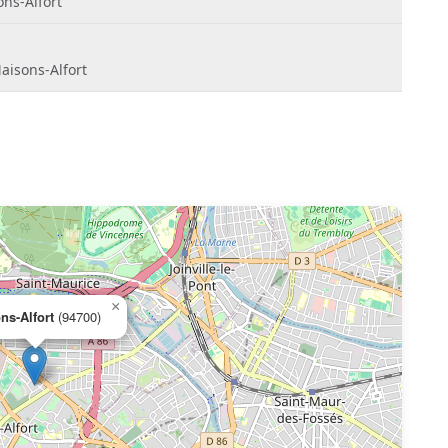
ons-Alfort
aisons-Alfort
×
ns-Alfort
(94700)