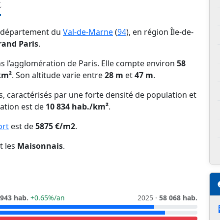
t
e département du
Val-de-Marne
(
94
), en région Île-de-
rand Paris
.
 l’agglomération de Paris. Elle compte environ
58
km²
. Son altitude varie entre
28 m
et
47 m
.
ns, caractérisés par une forte densité de population et
lation est de
10 834 hab./km²
.
ort
est de
5875 €/m2
.
t les
Maisonnais
.
 943 hab.
+0.65%/an
2025 ·
58 068 hab.