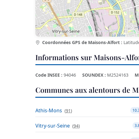
Coordonnées GPS de Maisons-Alfort :
Latitu
Informations sur Maisons-Alfo
Code INSEE :
94046
SOUNDEX :
M2524163
M
Communes aux alentours de Ma
Athis-Mons
(
91
)
10.
Vitry-sur-Seine
(
94
)
3.