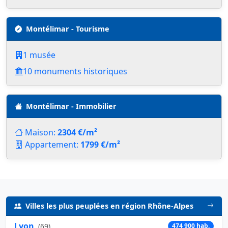
Montélimar - Tourisme
1 musée
10 monuments historiques
Montélimar - Immobilier
Maison:
2304 €/m²
Appartement:
1799 €/m²
Villes les plus peuplées en région Rhône-Alpes
Lyon
(
69
)
474 900 hab.