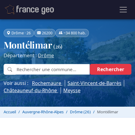
Drôme · 26
26200
~34 800 hab.
Montélimar
(26)
Département :
Drôme
Rechercher
Voir aussi :
Rochemaure
Saint-Vincent-de-Barrès
Châteauneuf-du-Rhône
Meysse
Accueil
Auvergne-Rhône-Alpes
Drôme (26)
Montélimar