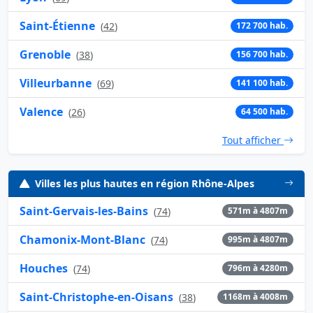
Saint-Étienne
(
42
)
172 700 hab.
Grenoble
(
38
)
156 700 hab.
Villeurbanne
(
69
)
141 100 hab.
Valence
(
26
)
64 500 hab.
Tout afficher
Villes les plus hautes en région Rhône-Alpes
Saint-Gervais-les-Bains
(
74
)
571m à 4807m
Chamonix-Mont-Blanc
(
74
)
995m à 4807m
Houches
(
74
)
796m à 4280m
Saint-Christophe-en-Oisans
(
38
)
1168m à 4008m