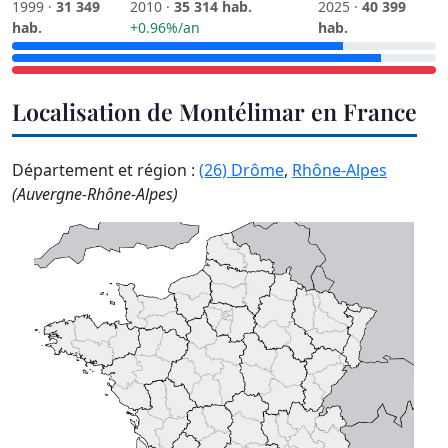
1999 ·
31 349
2010 ·
35 314 hab.
2025 ·
40 399
hab.
+0.96%/an
hab.
Localisation de Montélimar en France
Département et région :
(26) Drôme
,
Rhône-Alpes
(Auvergne-Rhône-Alpes)