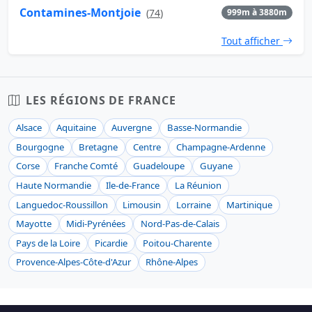
Contamines-Montjoie
(
74
)
999m à 3880m
Tout afficher
LES RÉGIONS DE FRANCE
Alsace
Aquitaine
Auvergne
Basse-Normandie
Bourgogne
Bretagne
Centre
Champagne-Ardenne
Corse
Franche Comté
Guadeloupe
Guyane
Haute Normandie
Ile-de-France
La Réunion
Languedoc-Roussillon
Limousin
Lorraine
Martinique
Mayotte
Midi-Pyrénées
Nord-Pas-de-Calais
Pays de la Loire
Picardie
Poitou-Charente
Provence-Alpes-Côte-d'Azur
Rhône-Alpes