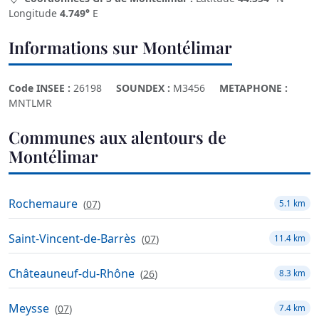
Longitude
4.749°
E
Informations sur Montélimar
Code INSEE :
26198
SOUNDEX :
M3456
METAPHONE :
MNTLMR
Communes aux alentours de
Montélimar
Rochemaure
(
07
)
5.1 km
Saint-Vincent-de-Barrès
(
07
)
11.4 km
Châteauneuf-du-Rhône
(
26
)
8.3 km
Meysse
(
07
)
7.4 km