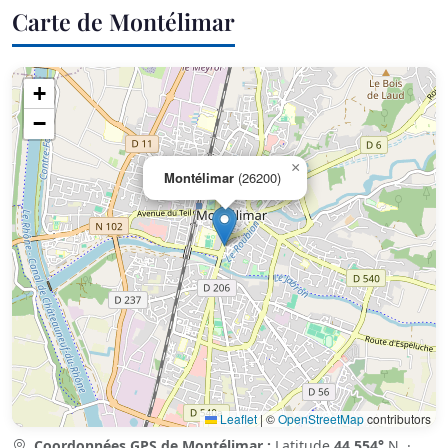
Carte de Montélimar
+
−
×
Montélimar
(26200)
Leaflet
|
©
OpenStreetMap
contributors
Coordonnées GPS de Montélimar :
Latitude
44.554°
N ·