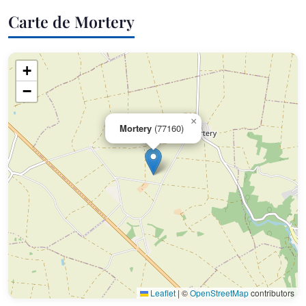
Carte de Mortery
+
−
×
Mortery
(77160)
Leaflet
|
©
OpenStreetMap
contributors