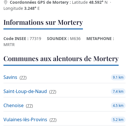
Coordonnées GPS de Mortery :
Latitude
48.592°
N ·
Longitude
3.248°
E
Informations sur Mortery
Code INSEE :
77319
SOUNDEX :
M636
METAPHONE :
MRTR
Communes aux alentours de Mortery
Savins
(
77
)
9.1 km
Saint-Loup-de-Naud
(
77
)
7.4 km
Chenoise
(
77
)
4.5 km
Vulaines-lès-Provins
(
77
)
5.2 km