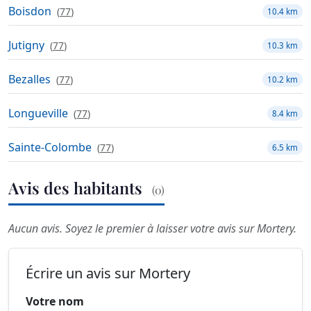
Boisdon
(
77
)
10.4 km
Jutigny
(
77
)
10.3 km
Bezalles
(
77
)
10.2 km
Longueville
(
77
)
8.4 km
Sainte-Colombe
(
77
)
6.5 km
Avis des habitants
(0)
Aucun avis. Soyez le premier à laisser votre avis sur Mortery.
Écrire un avis sur Mortery
Votre nom