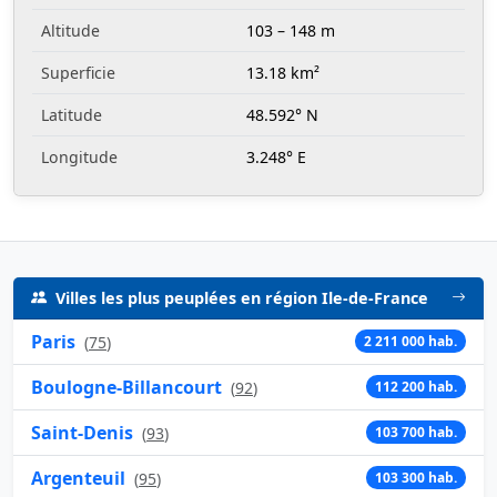
Altitude
103 – 148 m
Superficie
13.18 km²
Latitude
48.592° N
Longitude
3.248° E
Villes les plus peuplées en région Ile-de-France
Paris
(
75
)
2 211 000 hab.
Boulogne-Billancourt
(
92
)
112 200 hab.
Saint-Denis
(
93
)
103 700 hab.
Argenteuil
(
95
)
103 300 hab.