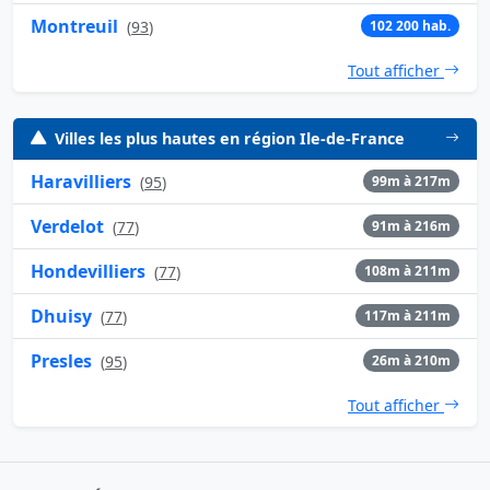
Montreuil
(
93
)
102 200 hab.
Tout afficher
Villes les plus hautes en région Ile-de-France
Haravilliers
(
95
)
99m à 217m
Verdelot
(
77
)
91m à 216m
Hondevilliers
(
77
)
108m à 211m
Dhuisy
(
77
)
117m à 211m
Presles
(
95
)
26m à 210m
Tout afficher