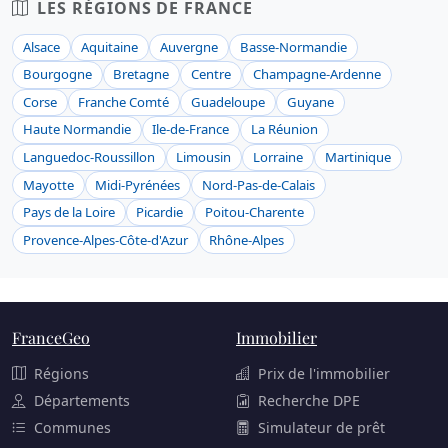
LES RÉGIONS DE FRANCE
Alsace
Aquitaine
Auvergne
Basse-Normandie
Bourgogne
Bretagne
Centre
Champagne-Ardenne
Corse
Franche Comté
Guadeloupe
Guyane
Haute Normandie
Ile-de-France
La Réunion
Languedoc-Roussillon
Limousin
Lorraine
Martinique
Mayotte
Midi-Pyrénées
Nord-Pas-de-Calais
Pays de la Loire
Picardie
Poitou-Charente
Provence-Alpes-Côte-d'Azur
Rhône-Alpes
FranceGeo
Immobilier
Régions
Prix de l'immobilier
Départements
Recherche DPE
Communes
Simulateur de prêt