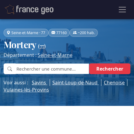
Seine-et-Marne · 77
77160
~200 hab.
Mortery
(77)
Département :
Seine-et-Marne
Rechercher
Voir aussi :
Savins
Saint-Loup-de-Naud
Chenoise
Vulaines-lès-Provins