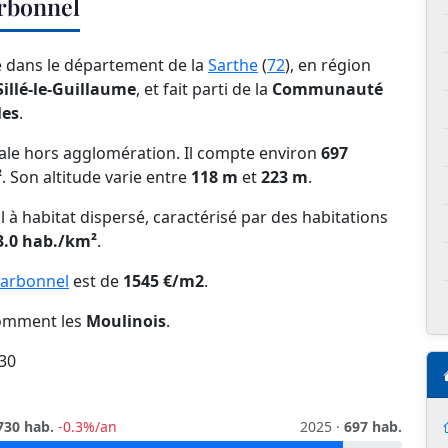
rbonnel
é dans le département de la
Sarthe
(
72
), en région
illé-le-Guillaume
, et fait parti de la
Communauté
les
.
le hors agglomération. Il compte environ
697
²
. Son altitude varie entre
118 m
et
223 m
.
l à habitat dispersé, caractérisé par des habitations
3.0 hab./km²
.
Carbonnel
est de
1545 €/m2
.
nomment les
Moulinois
.
30
730 hab.
-0.3%/an
2025 ·
697 hab.