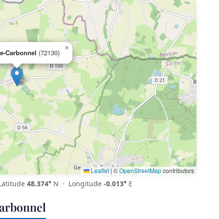
×
le-Carbonnel
(72130)
Leaflet
|
©
OpenStreetMap
contributors
atitude
48.374°
N · Longitude
-0.013°
E
Carbonnel