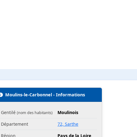
Moulins-le-Carbonnel - Informations
Gentilé
Moulinois
(nom des habitants)
Département
72, Sarthe
Région
Pays de la Loire