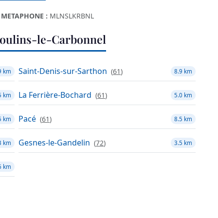
METAPHONE :
MLNSLKRBNL
oulins-le-Carbonnel
Saint-Denis-sur-Sarthon
(
61
)
9 km
8.9 km
La Ferrière-Bochard
(
61
)
5 km
5.0 km
Pacé
(
61
)
5 km
8.5 km
Gesnes-le-Gandelin
(
72
)
3 km
3.5 km
6 km