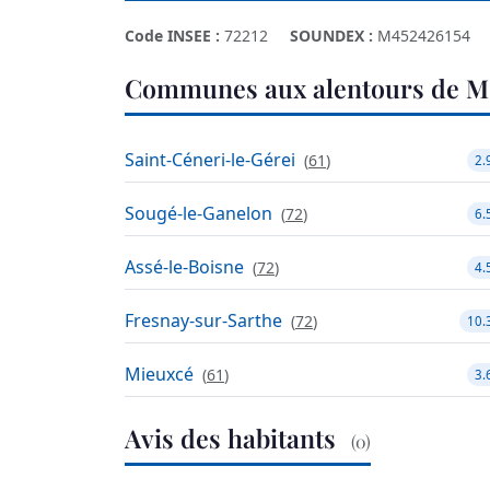
Code INSEE :
72212
SOUNDEX :
M452426154
Communes aux alentours de M
Saint-Céneri-le-Gérei
(
61
)
2.
Sougé-le-Ganelon
(
72
)
6.
Assé-le-Boisne
(
72
)
4.
Fresnay-sur-Sarthe
(
72
)
10.
Mieuxcé
(
61
)
3.
Avis des habitants
(0)