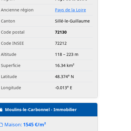
Ancienne région
Pays de la Loire
Canton
Sillé-le-Guillaume
Code postal
72130
Code INSEE
72212
Altitude
118 – 223 m
Superficie
16.34 km²
Latitude
48.374° N
Longitude
-0.013° E
Moulins-le-Carbonnel - Immobilier
Maison:
1545 €/m²