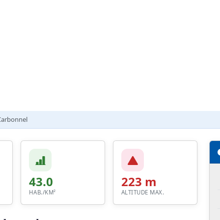
Carbonnel
43.0
223 m
HAB./KM²
ALTITUDE MAX.