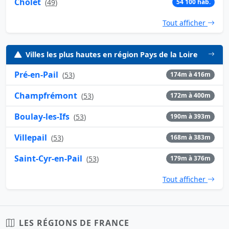
Cholet
(
49
)
54 100 hab.
Tout afficher
Villes les plus hautes en région Pays de la Loire
Pré-en-Pail
(
53
)
174m à 416m
Champfrémont
(
53
)
172m à 400m
Boulay-les-Ifs
(
53
)
190m à 393m
Villepail
(
53
)
168m à 383m
Saint-Cyr-en-Pail
(
53
)
179m à 376m
Tout afficher
LES RÉGIONS DE FRANCE