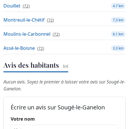
Douillet
(
72
)
4.7 km
Montreuil-le-Chétif
(
72
)
7.3 km
Moulins-le-Carbonnel
(
72
)
6.1 km
Assé-le-Boisne
(
72
)
3.3 km
Avis des habitants
(0)
Aucun avis. Soyez le premier à laisser votre avis sur Sougé-le-
Ganelon.
Écrire un avis sur Sougé-le-Ganelon
Votre nom