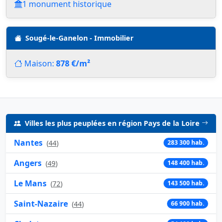
1 monument historique
Sougé-le-Ganelon - Immobilier
Maison:
878 €/m²
Villes les plus peuplées en région Pays de la Loire
Nantes
(
44
)
283 300 hab.
Angers
(
49
)
148 400 hab.
Le Mans
(
72
)
143 500 hab.
Saint-Nazaire
(
44
)
66 900 hab.