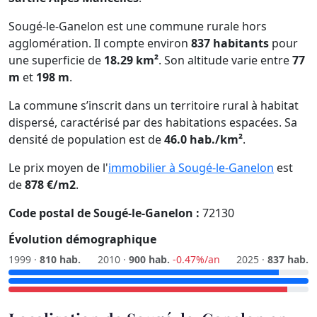
Sougé-le-Ganelon est une commune rurale hors
agglomération. Il compte environ
837 habitants
pour
une superficie de
18.29 km²
. Son altitude varie entre
77
m
et
198 m
.
La commune s’inscrit dans un territoire rural à habitat
dispersé, caractérisé par des habitations espacées. Sa
densité de population est de
46.0 hab./km²
.
Le prix moyen de l'
immobilier à Sougé-le-Ganelon
est
de
878 €/m2
.
Code postal de Sougé-le-Ganelon :
72130
Évolution démographique
1999 ·
810 hab.
2010 ·
900 hab.
-0.47%/an
2025 ·
837 hab.