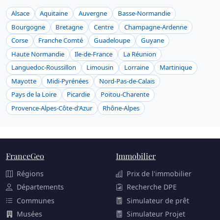
Alsace
Aquitaine
Auvergne
Basse-Normandie
Bourgogne
Bretagne
Centre
Champagne-Ardenne
Corse
Franche Comté
Guadeloupe
Guyane
Haute Normandie
Ile-de-France
La Réunion
Languedoc-Roussillon
Limousin
Lorraine
Martinique
Mayotte
Midi-Pyrénées
Nord-Pas-de-Calais
Pays de la Loire
Picardie
Poitou-Charente
Provence-Alpes-Côte-d'Azur
Rhône-Alpes
FranceGeo
Immobilier
Régions
Prix de l'immobilier
Départements
Recherche DPE
Communes
Simulateur de prêt
Musées
Simulateur Projet