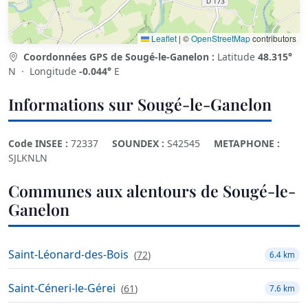
Leaflet
|
©
OpenStreetMap
contributors
Coordonnées GPS de Sougé-le-Ganelon :
Latitude
48.315°
N · Longitude
-0.044°
E
Informations sur Sougé-le-Ganelon
Code INSEE :
72337
SOUNDEX :
S42545
METAPHONE :
SJLKNLN
Communes aux alentours de Sougé-le-
Ganelon
Saint-Léonard-des-Bois
(
72
)
6.4 km
Saint-Céneri-le-Gérei
(
61
)
7.6 km