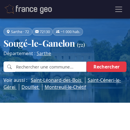
Sarthe · 72
72130
~1 000 hab.
Sougé-le-Ganelon
(72)
Département :
Sarthe
Rechercher
Voir aussi :
Saint-Léonard-des-Bois
Saint-Céneri-le-
Gérei
Douillet
Montreuil-le-Chétif