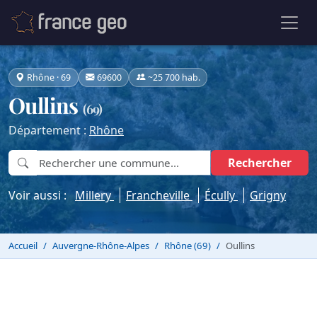
Rhône · 69
69600
~25 700 hab.
Oullins
(69)
Département :
Rhône
Rechercher
Voir aussi :
Millery
Francheville
Écully
Grigny
Accueil
Auvergne-Rhône-Alpes
Rhône (69)
Oullins