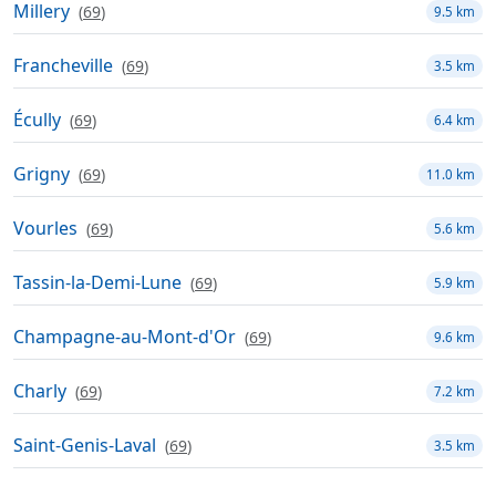
Millery
(
69
)
9.5 km
Francheville
(
69
)
3.5 km
Écully
(
69
)
6.4 km
Grigny
(
69
)
11.0 km
Vourles
(
69
)
5.6 km
Tassin-la-Demi-Lune
(
69
)
5.9 km
Champagne-au-Mont-d'Or
(
69
)
9.6 km
Charly
(
69
)
7.2 km
Saint-Genis-Laval
(
69
)
3.5 km