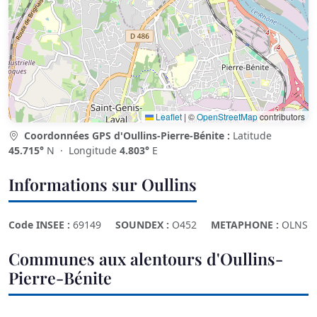
Leaflet
|
©
OpenStreetMap
contributors
Coordonnées GPS d'Oullins-Pierre-Bénite :
Latitude
45.715°
N · Longitude
4.803°
E
Informations sur Oullins
Code INSEE :
69149
SOUNDEX :
O452
METAPHONE :
OLNS
Communes aux alentours d'Oullins-
Pierre-Bénite