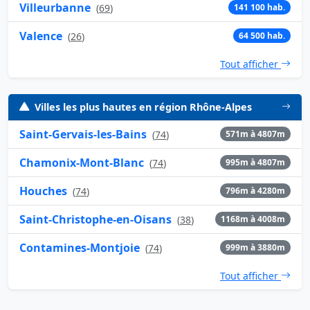
Villeurbanne
(
69
)
141 100 hab.
Valence
(
26
)
64 500 hab.
Tout afficher
Villes les plus hautes en région Rhône-Alpes
Saint-Gervais-les-Bains
(
74
)
571m à 4807m
Chamonix-Mont-Blanc
(
74
)
995m à 4807m
Houches
(
74
)
796m à 4280m
Saint-Christophe-en-Oisans
(
38
)
1168m à 4008m
Contamines-Montjoie
(
74
)
999m à 3880m
Tout afficher