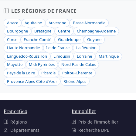
LES RÉGIONS DE FRANCE
Alsace
Aquitaine
Auvergne
Basse-Normandie
Bourgogne
Bretagne
Centre
Champagne-Ardenne
Corse
Franche Comté
Guadeloupe
Guyane
Haute Normandie
Ile-de-France
La Réunion
Languedoc-Roussillon
Limousin
Lorraine
Martinique
Mayotte
Midi-Pyrénées
Nord-Pas-de-Calais
Pays de la Loire
Picardie
Poitou-Charente
Provence-Alpes-Côte-d'Azur
Rhône-Alpes
FranceGeo
Immobilier
Régions
Prix de l'immobilier
Départements
Recherche DPE