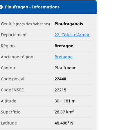
Ploufragan - Informations
Gentilé
Ploufraganais
(nom des habitants)
Département
22, Côtes-d'Armor
Région
Bretagne
Ancienne région
Bretagne
Canton
Ploufragan
Code postal
22440
Code INSEE
22215
Altitude
30 – 181 m
Superficie
26.87 km²
Latitude
48.488° N