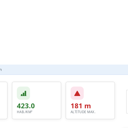
n
423.0
181 m
HAB./KM²
ALTITUDE MAX.