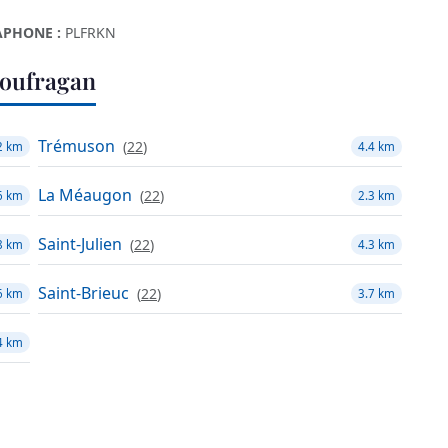
PHONE :
PLFRKN
loufragan
Trémuson
(
22
)
2 km
4.4 km
La Méaugon
(
22
)
6 km
2.3 km
Saint-Julien
(
22
)
8 km
4.3 km
Saint-Brieuc
(
22
)
6 km
3.7 km
4 km