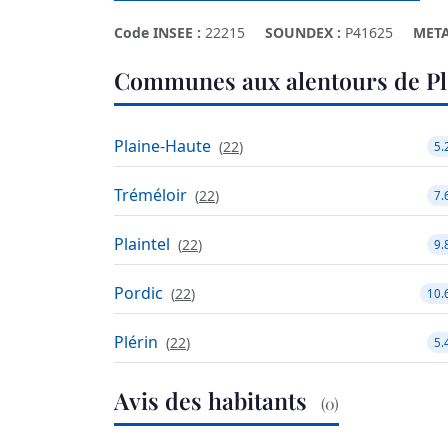
Code INSEE :
22215
SOUNDEX :
P41625
META
Communes aux alentours de P
Plaine-Haute
(
22
)
5.
Tréméloir
(
22
)
7.
Plaintel
(
22
)
9.
Pordic
(
22
)
10.
Plérin
(
22
)
5.
Avis des habitants
(0)