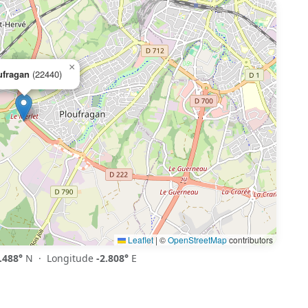
×
ufragan
(22440)
Leaflet
|
©
OpenStreetMap
contributors
.488°
N · Longitude
-2.808°
E