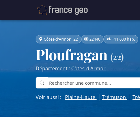
Côtes-d'Armor · 22
22440
~11 000 hab.
Ploufragan
(22)
Département :
Côtes-d'Armor
Voir aussi :
Plaine-Haute
Trémuson
Tr