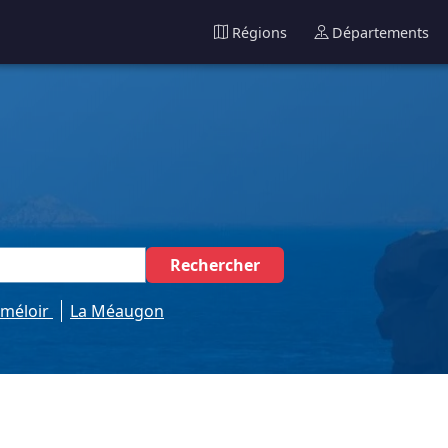
Régions
Départements
Rechercher
éméloir
La Méaugon