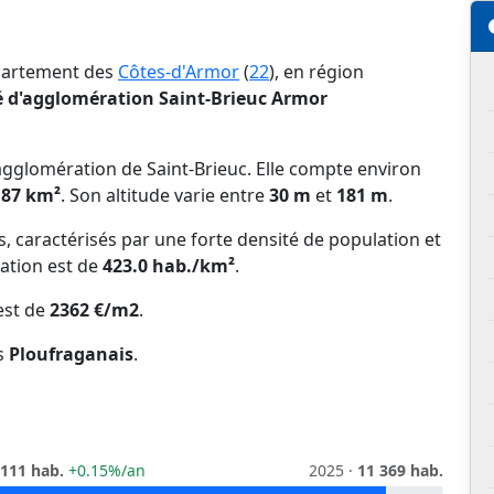
épartement des
Côtes-d'Armor
(
22
), en région
'agglomération Saint-Brieuc Armor
gglomération de Saint-Brieuc. Elle compte environ
.87 km²
. Son altitude varie entre
30 m
et
181 m
.
ns, caractérisés par une forte densité de population et
lation est de
423.0 hab./km²
.
st de
2362 €/m2
.
s
Ploufraganais
.
 111 hab.
+0.15%/an
2025 ·
11 369 hab.