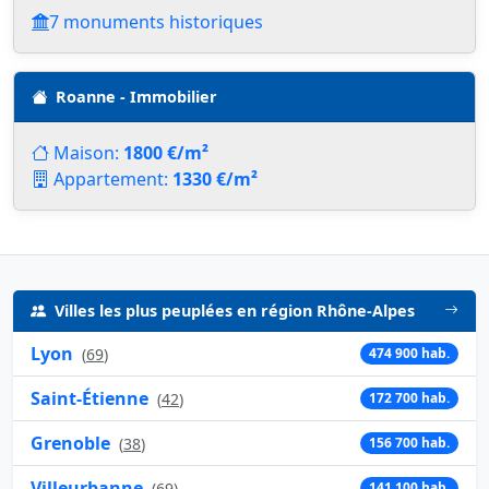
7 monuments historiques
Roanne - Immobilier
Maison:
1800 €/m²
Appartement:
1330 €/m²
Villes les plus peuplées en région Rhône-Alpes
Lyon
(
69
)
474 900 hab.
Saint-Étienne
(
42
)
172 700 hab.
Grenoble
(
38
)
156 700 hab.
Villeurbanne
(
69
)
141 100 hab.