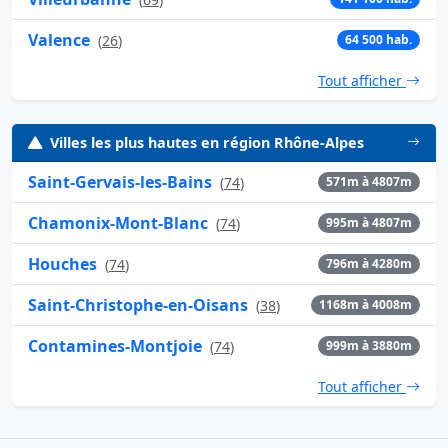
Valence
(
26
)
64 500 hab.
Tout afficher
Villes les plus hautes en région Rhône-Alpes
Saint-Gervais-les-Bains
(
74
)
571m à 4807m
Chamonix-Mont-Blanc
(
74
)
995m à 4807m
Houches
(
74
)
796m à 4280m
Saint-Christophe-en-Oisans
(
38
)
1168m à 4008m
Contamines-Montjoie
(
74
)
999m à 3880m
Tout afficher