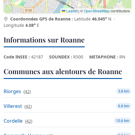
Leaflet
|
©
OpenStreetMap
contributors
Coordonnées GPS de Roanne :
Latitude
46.045°
N ·
Longitude
4.08°
E
Informations sur Roanne
Code INSEE :
42187
SOUNDEX :
R500
METAPHONE :
RN
Communes aux alentours de Roanne
Riorges
(
42
)
3.8 km
Villerest
(
42
)
6.6 km
Cordelle
(
42
)
10.6 km