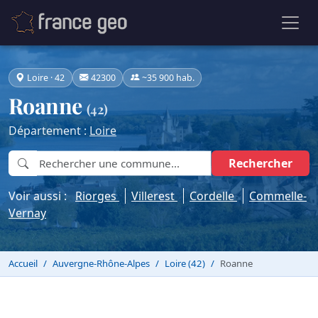
Loire · 42
42300
~35 900 hab.
Roanne
(42)
Département :
Loire
Rechercher
Voir aussi :
Riorges
Villerest
Cordelle
Commelle-
Vernay
Accueil
Auvergne-Rhône-Alpes
Loire (42)
Roanne