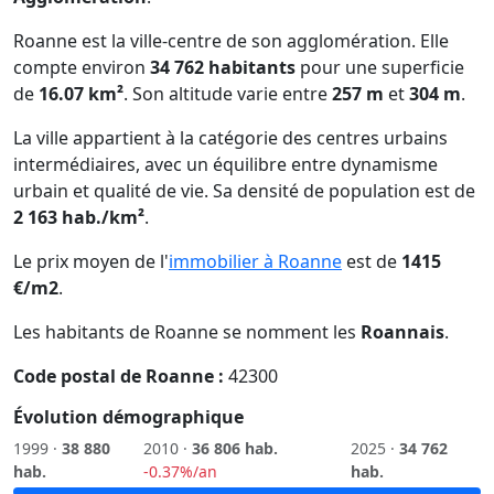
Roanne est la ville-centre de son agglomération. Elle
compte environ
34 762 habitants
pour une superficie
de
16.07 km²
. Son altitude varie entre
257 m
et
304 m
.
La ville appartient à la catégorie des centres urbains
intermédiaires, avec un équilibre entre dynamisme
urbain et qualité de vie. Sa densité de population est de
2 163 hab./km²
.
Le prix moyen de l'
immobilier à Roanne
est de
1415
€/m2
.
Les habitants de Roanne se nomment les
Roannais
.
Code postal de Roanne :
42300
Évolution démographique
1999 ·
38 880
2010 ·
36 806 hab.
2025 ·
34 762
hab.
-0.37%/an
hab.