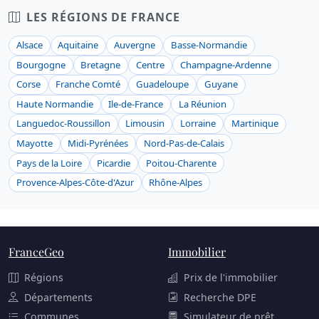
LES RÉGIONS DE FRANCE
Alsace
Aquitaine
Auvergne
Basse-Normandie
Bourgogne
Bretagne
Centre
Champagne-Ardenne
Corse
Franche Comté
Guadeloupe
Guyane
Haute Normandie
Ile-de-France
La Réunion
Languedoc-Roussillon
Limousin
Lorraine
Martinique
Mayotte
Midi-Pyrénées
Nord-Pas-de-Calais
Pays de la Loire
Picardie
Poitou-Charente
Provence-Alpes-Côte-d'Azur
Rhône-Alpes
FranceGeo
Immobilier
Régions
Prix de l'immobilier
Départements
Recherche DPE
Communes
Simulateur de prêt