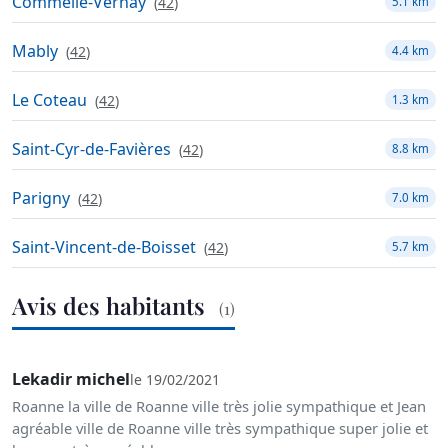
Commelle-Vernay
(
42
)
5.1 km
Mably
(
42
)
4.4 km
Le Coteau
(
42
)
1.3 km
Saint-Cyr-de-Favières
(
42
)
8.8 km
Parigny
(
42
)
7.0 km
Saint-Vincent-de-Boisset
(
42
)
5.7 km
Avis des habitants
(1)
Lekadir michel
le 19/02/2021
Roanne la ville de Roanne ville très jolie sympathique et Jean
agréable ville de Roanne ville très sympathique super jolie et