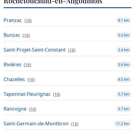
Rochefoucauld-en-Angoumois
Pranzac
(
16
)
8.1 km
Bunzac
(
16
)
5.0 km
Saint-Projet-Saint-Constant
(
16
)
3.4 km
Rivières
(
16
)
3.9 km
Chazelles
(
16
)
9.5 km
Taponnat-Fleurignac
(
16
)
5.7 km
Rancogne
(
16
)
3.7 km
Saint-Germain-de-Montbron
(
16
)
11.2 km