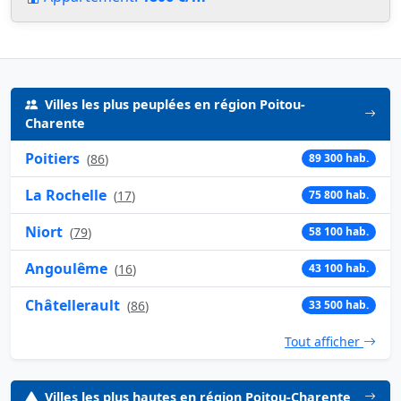
Villes les plus peuplées en région Poitou-
Charente
Poitiers
(
86
)
89 300 hab.
La Rochelle
(
17
)
75 800 hab.
Niort
(
79
)
58 100 hab.
Angoulême
(
16
)
43 100 hab.
Châtellerault
(
86
)
33 500 hab.
Tout afficher
Villes les plus hautes en région Poitou-Charente