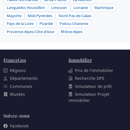
Languedoc-Roussillon
Limousin
Lorraine
Martinique
Mayotte
Midi-Pyrénées
Nord-Pas-de-Calais
Pays de la Loire
Picardie
Poitou-Charente
Provence-Alpes-Côte-d'Azur
Rhône-Alpes
FranceGeo
Immobilier
Régions
Prix de l'immobilier
Départements
Recherche DPE
Communes
Simulateur de prêt
Musées
Simulateur Projet
immobilier
Suivez-nous
Facebook