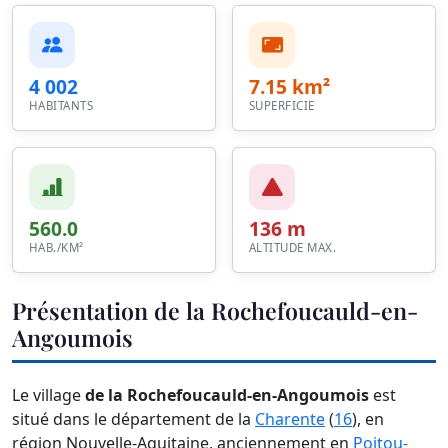
4 002
7.15 km²
HABITANTS
SUPERFICIE
560.0
136 m
HAB./KM²
ALTITUDE MAX.
Présentation de la Rochefoucauld-en-
Angoumois
Le village
de la Rochefoucauld-en-Angoumois
est
situé dans le département de la
Charente
(
16
), en
région Nouvelle-Aquitaine, anciennement en
Poitou-