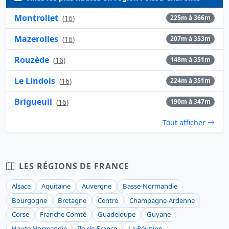
Montrollet
(
16
)
225m à 366m
Mazerolles
(
16
)
207m à 353m
Rouzède
(
16
)
148m à 351m
Le Lindois
(
16
)
224m à 351m
Brigueuil
(
16
)
190m à 347m
Tout afficher
LES RÉGIONS DE FRANCE
Alsace
Aquitaine
Auvergne
Basse-Normandie
Bourgogne
Bretagne
Centre
Champagne-Ardenne
Corse
Franche Comté
Guadeloupe
Guyane
Haute Normandie
Ile-de-France
La Réunion