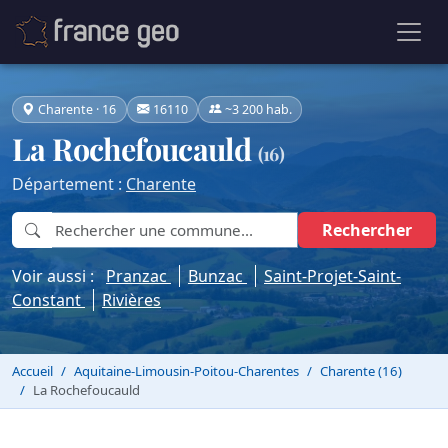
Charente · 16
16110
~3 200 hab.
La Rochefoucauld
(16)
Département :
Charente
Rechercher
Voir aussi :
Pranzac
Bunzac
Saint-Projet-Saint-
Constant
Rivières
Accueil
Aquitaine-Limousin-Poitou-Charentes
Charente (16)
La Rochefoucauld