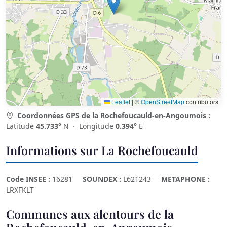
Leaflet
|
©
OpenStreetMap
contributors
Coordonnées GPS de la Rochefoucauld-en-Angoumois :
Latitude
45.733°
N · Longitude
0.394°
E
Informations sur La Rochefoucauld
Code INSEE :
16281
SOUNDEX :
L621243
METAPHONE :
LRXFKLT
Communes aux alentours de la