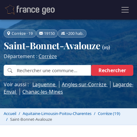
Corrèze · 19
19150
~200 hab.
Saint-Bonnet-Avalouze
(19)
Département :
Corrèze
Rechercher
Voir aussi :
Laguenne
Angles-sur-Corrèze
Lagarde-
Enval
Chanac-les-Mines
Accueil
Aquitaine-Limousin-Poitou-Charentes
Corrèze (19)
Saint-Bonnet-Avalouze