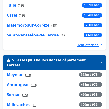
Tulle
(
19
)
15 700 hab.
Ussel
(
19
)
10 400 hab.
Malemort-sur-Corrèze
(
19
)
7 300 hab.
Saint-Pantaléon-de-Larche
(
19
)
4 600 hab.
Tout afficher
Villes les plus hautes dans le département
Corrèze
Meymac
(
19
)
593m à 973m
Ambrugeat
(
19
)
614m à 972m
Sornac
(
19
)
660m à 958m
Millevaches
(
19
)
800m à 956m