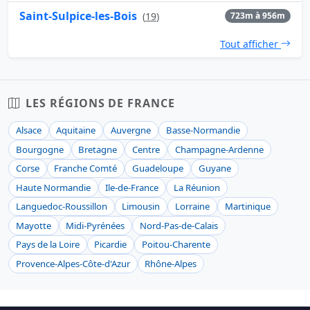
Saint-Sulpice-les-Bois
(
19
)
723m à 956m
Tout afficher
LES RÉGIONS DE FRANCE
Alsace
Aquitaine
Auvergne
Basse-Normandie
Bourgogne
Bretagne
Centre
Champagne-Ardenne
Corse
Franche Comté
Guadeloupe
Guyane
Haute Normandie
Ile-de-France
La Réunion
Languedoc-Roussillon
Limousin
Lorraine
Martinique
Mayotte
Midi-Pyrénées
Nord-Pas-de-Calais
Pays de la Loire
Picardie
Poitou-Charente
Provence-Alpes-Côte-d'Azur
Rhône-Alpes