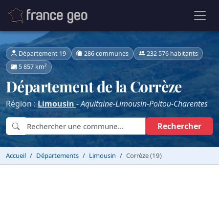
Département 19
286 communes
232 576 habitants
5 857 km²
Département de la Corrèze
Région :
Limousin
-
Aquitaine-Limousin-Poitou-Charentes
Rechercher
Accueil
Départements
Limousin
Corrèze (19)