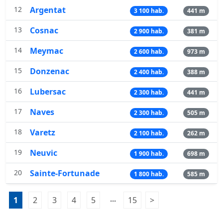
12
Argentat
3 100 hab.
441 m
13
Cosnac
2 900 hab.
381 m
14
Meymac
2 600 hab.
973 m
15
Donzenac
2 400 hab.
388 m
16
Lubersac
2 300 hab.
441 m
17
Naves
2 300 hab.
505 m
18
Varetz
2 100 hab.
262 m
19
Neuvic
1 900 hab.
698 m
20
Sainte-Fortunade
1 800 hab.
585 m
Pagination:
...
1
Page 1
2
Page 2
3
Page 3
4
Page 4
5
Page 5
15
Page 15
>
Page suivante