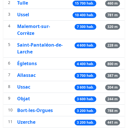
2
Tulle
15 700 hab.
460 m
3
Ussel
10 400 hab.
781 m
4
Malemort-sur-
7 300 hab.
320 m
Corrèze
5
Saint-Pantaléon-de-
4 600 hab.
228 m
Larche
6
Égletons
4 400 hab.
800 m
7
Allassac
3 700 hab.
387 m
8
Ussac
3 600 hab.
304 m
9
Objat
3 600 hab.
244 m
10
Bort-les-Orgues
3 200 hab.
788 m
11
Uzerche
3 200 hab.
441 m