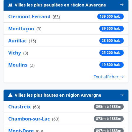
Villes les plus peuplées en région Auvergne
Clermont-Ferrand
(
63
)
139 000 hab.
Montluçon
(
3
)
39 500 hab.
Aurillac
(
15
)
28 600 hab.
Vichy
(
3
)
25 200 hab.
Moulins
(
3
)
19 800 hab.
Tout afficher
Villes les plus hautes en région Auvergne
Chastreix
(
63
)
895m à 1883m
Chambon-sur-Lac
(
63
)
873m à 1883m
Mont-Dore
(
63
)
897m à 1883m