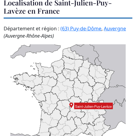
Localisation de Saint-Julien-Puy-
Lavèze en France
Département et région :
(63) Puy-de-Dôme
,
Auvergne
(Auvergne-Rhône-Alpes)