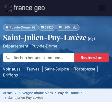
Puy-de-Dôme · 63
63820
~300 hab.
Saint-Julien-Puy-Lavèze
(63)
Département :
Puy-de-Dôme
Rechercher
Voir aussi :
Tauves
Saint-Sulpice
Tortebesse
Briffons
Accueil
Auvergne-Rhône-Alpes
Puy-de-Dôme (63)
Saint-Julien-Puy-Lavèze