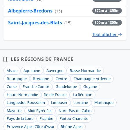
Albepierre-Bredons
(
15
)
872m à 1855m
Saint-Jacques-des-Blats
(
15
)
800m à 1855m
Tout afficher
LES RÉGIONS DE FRANCE
Alsace
Aquitaine
Auvergne
Basse-Normandie
Bourgogne
Bretagne
Centre
Champagne-Ardenne
Corse
Franche Comté
Guadeloupe
Guyane
Haute Normandie
Ile-de-France
La Réunion
Languedoc-Roussillon
Limousin
Lorraine
Martinique
Mayotte
Midi-Pyrénées
Nord-Pas-de-Calais
Pays de la Loire
Picardie
Poitou-Charente
Provence-Alpes-Côte-d'Azur
Rhône-Alpes