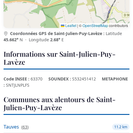
Leaflet
|
©
OpenStreetMap
contributors
Coordonnées GPS de Saint-Julien-Puy-Lavèze :
Latitude
45.662°
N · Longitude
2.68°
E
Informations sur Saint-Julien-Puy-
Lavèze
Code INSEE :
63370
SOUNDEX :
S532451412
METAPHONE
:
SNTJLNPLFS
Communes aux alentours de Saint-
Julien-Puy-Lavèze
Tauves
(
63
)
11.2 km