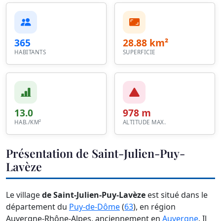
365
28.88 km²
HABITANTS
SUPERFICIE
13.0
978 m
HAB./KM²
ALTITUDE MAX.
Présentation de Saint-Julien-Puy-
Lavèze
Le village
de Saint-Julien-Puy-Lavèze
est situé dans le
département du
Puy-de-Dôme
(
63
), en région
Auvergne-Rhône-Alpes, anciennement en
Auvergne
. Il