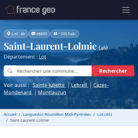
Lot · 46
46800
~200 hab.
Saint-Laurent-Lolmie
(46)
Département :
Lot
Rechercher
Voir aussi :
Sainte-Juliette
Lebreil
Cazes-
Mondenard
Montlauzun
Accueil
Languedoc-Roussillon-Midi-Pyrénées
Lot (46)
Saint-Laurent-Lolmie