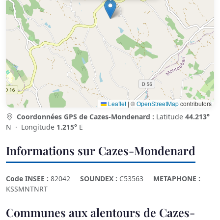
Leaflet
|
©
OpenStreetMap
contributors
Coordonnées GPS de Cazes-Mondenard :
Latitude
44.213°
N · Longitude
1.215°
E
Informations sur Cazes-Mondenard
Code INSEE :
82042
SOUNDEX :
C53563
METAPHONE :
KSSMNTNRT
Communes aux alentours de Cazes-