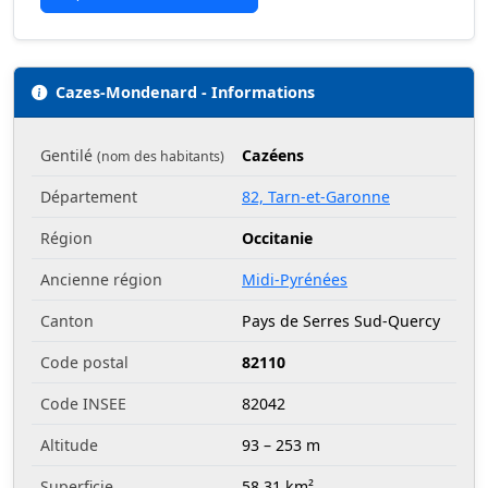
Cazes-Mondenard - Informations
Gentilé
Cazéens
(nom des habitants)
Département
82, Tarn-et-Garonne
Région
Occitanie
Ancienne région
Midi-Pyrénées
Canton
Pays de Serres Sud-Quercy
Code postal
82110
Code INSEE
82042
Altitude
93 – 253 m
Superficie
58.31 km²