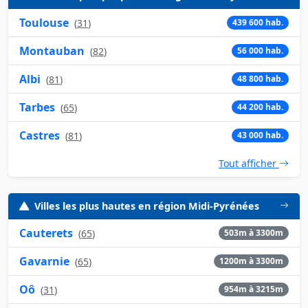
Toulouse
(
31
)
439 600 hab.
Montauban
(
82
)
56 000 hab.
Albi
(
81
)
48 800 hab.
Tarbes
(
65
)
44 200 hab.
Castres
(
81
)
43 000 hab.
Tout afficher
Villes les plus hautes en région Midi-Pyrénées
Cauterets
(
65
)
503m à 3300m
Gavarnie
(
65
)
1200m à 3300m
Oô
(
31
)
954m à 3215m