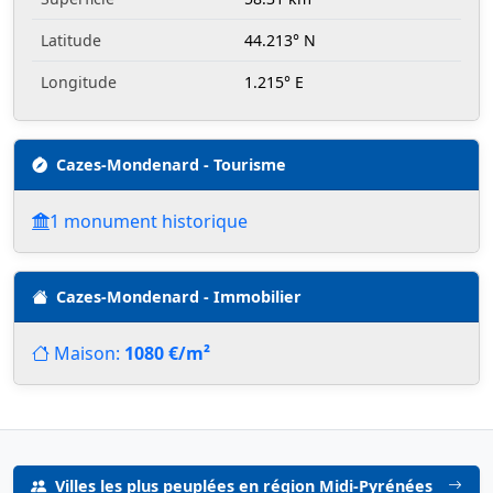
Latitude
44.213° N
Longitude
1.215° E
Cazes-Mondenard - Tourisme
1 monument historique
Cazes-Mondenard - Immobilier
Maison:
1080 €/m²
Villes les plus peuplées en région Midi-Pyrénées