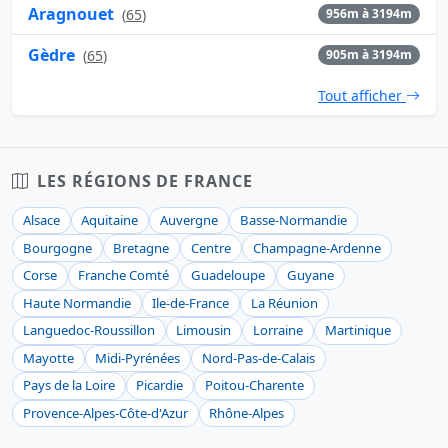
Aragnouet
(
65
)
956m à 3194m
Gèdre
(
65
)
905m à 3194m
Tout afficher
LES RÉGIONS DE FRANCE
Alsace
Aquitaine
Auvergne
Basse-Normandie
Bourgogne
Bretagne
Centre
Champagne-Ardenne
Corse
Franche Comté
Guadeloupe
Guyane
Haute Normandie
Ile-de-France
La Réunion
Languedoc-Roussillon
Limousin
Lorraine
Martinique
Mayotte
Midi-Pyrénées
Nord-Pas-de-Calais
Pays de la Loire
Picardie
Poitou-Charente
Provence-Alpes-Côte-d'Azur
Rhône-Alpes