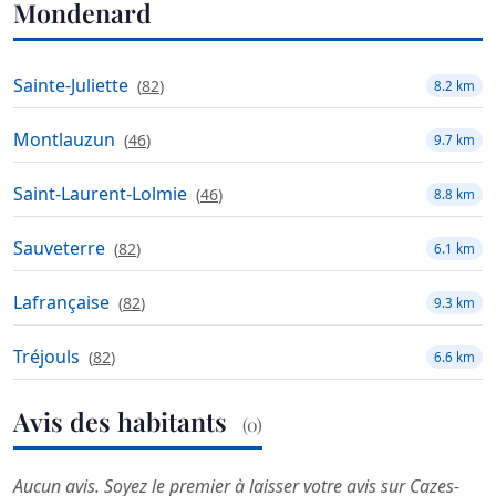
Mondenard
Sainte-Juliette
(
82
)
8.2 km
Montlauzun
(
46
)
9.7 km
Saint-Laurent-Lolmie
(
46
)
8.8 km
Sauveterre
(
82
)
6.1 km
Lafrançaise
(
82
)
9.3 km
Tréjouls
(
82
)
6.6 km
Avis des habitants
(0)
Aucun avis. Soyez le premier à laisser votre avis sur Cazes-