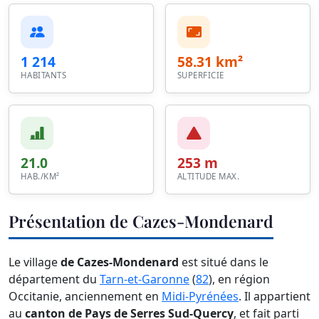
1 214
58.31 km²
HABITANTS
SUPERFICIE
21.0
253 m
HAB./KM²
ALTITUDE MAX.
Présentation de Cazes-Mondenard
Le village
de Cazes-Mondenard
est situé dans le
département du
Tarn-et-Garonne
(
82
), en région
Occitanie, anciennement en
Midi-Pyrénées
. Il appartient
au
canton de Pays de Serres Sud-Quercy
, et fait parti