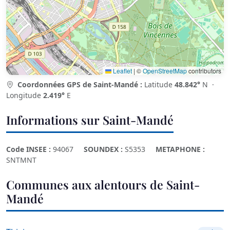
Leaflet
|
©
OpenStreetMap
contributors
Coordonnées GPS de Saint-Mandé :
Latitude
48.842°
N ·
Longitude
2.419°
E
Informations sur Saint-Mandé
Code INSEE :
94067
SOUNDEX :
S5353
METAPHONE :
SNTMNT
Communes aux alentours de Saint-
Mandé