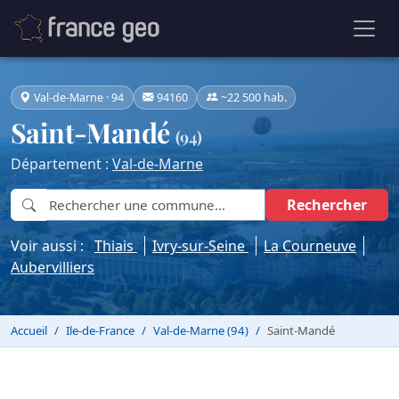
Val-de-Marne · 94
94160
~22 500 hab.
Saint-Mandé
(94)
Département :
Val-de-Marne
Rechercher
Voir aussi :
Thiais
Ivry-sur-Seine
La Courneuve
Aubervilliers
Accueil
Ile-de-France
Val-de-Marne (94)
Saint-Mandé