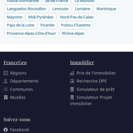
Haute Normandie
Ile-de-France
La Réunion
Languedoc-Roussillon
Limousin
Lorraine
Martinique
Mayotte
Midi-Pyrénées
Nord-Pas-de-Calais
Pays de la Loire
Picardie
Poitou-Charente
Provence-Alpes-Côte-d'Azur
Rhône-Alpes
FranceGeo
Immobilier
Régions
Prix de l'immobilier
Départements
Recherche DPE
Communes
Simulateur de prêt
Musées
Simulateur Projet
immobilier
Suivez-nous
Facebook