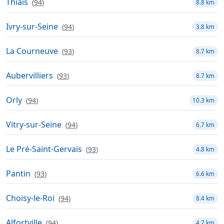
Thiais
(
94
)
8.8 km
Ivry-sur-Seine
(
94
)
3.8 km
La Courneuve
(
93
)
8.7 km
Aubervilliers
(
93
)
8.7 km
Orly
(
94
)
10.3 km
Vitry-sur-Seine
(
94
)
6.7 km
Le Pré-Saint-Gervais
(
93
)
4.8 km
Pantin
(
93
)
6.6 km
Choisy-le-Roi
(
94
)
8.4 km
Alfortville
(
94
)
4.7 km