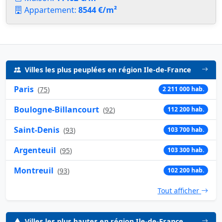
Appartement:
8544 €/m²
Villes les plus peuplées en région Ile-de-France
Paris
(
75
)
2 211 000 hab.
Boulogne-Billancourt
(
92
)
112 200 hab.
Saint-Denis
(
93
)
103 700 hab.
Argenteuil
(
95
)
103 300 hab.
Montreuil
(
93
)
102 200 hab.
Tout afficher
Villes les plus hautes en région Ile-de-France