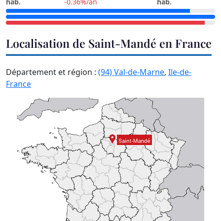
hab.
-0.36%/an
hab.
Localisation de Saint-Mandé en France
Département et région :
(94) Val-de-Marne
,
Ile-de-
France