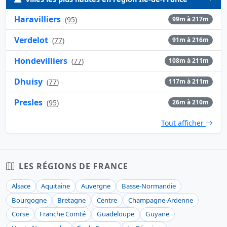
Haravilliers
(
95
)
99m à 217m
Verdelot
(
77
)
91m à 216m
Hondevilliers
(
77
)
108m à 211m
Dhuisy
(
77
)
117m à 211m
Presles
(
95
)
26m à 210m
Tout afficher
LES RÉGIONS DE FRANCE
Alsace
Aquitaine
Auvergne
Basse-Normandie
Bourgogne
Bretagne
Centre
Champagne-Ardenne
Corse
Franche Comté
Guadeloupe
Guyane