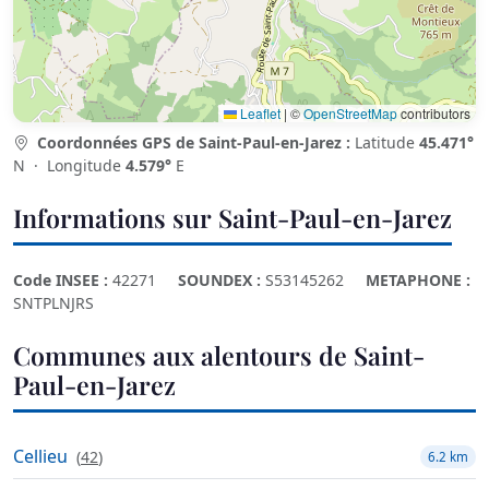
Leaflet
|
©
OpenStreetMap
contributors
Coordonnées GPS de Saint-Paul-en-Jarez :
Latitude
45.471°
N · Longitude
4.579°
E
Informations sur Saint-Paul-en-Jarez
Code INSEE :
42271
SOUNDEX :
S53145262
METAPHONE :
SNTPLNJRS
Communes aux alentours de Saint-
Paul-en-Jarez
Cellieu
(
42
)
6.2 km