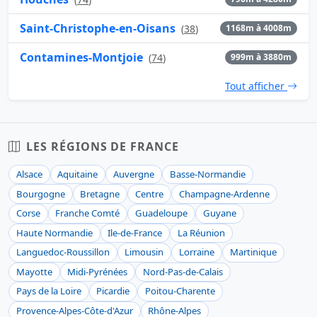
Saint-Christophe-en-Oisans
(
38
)
1168m à 4008m
Contamines-Montjoie
(
74
)
999m à 3880m
Tout afficher
LES RÉGIONS DE FRANCE
Alsace
Aquitaine
Auvergne
Basse-Normandie
Bourgogne
Bretagne
Centre
Champagne-Ardenne
Corse
Franche Comté
Guadeloupe
Guyane
Haute Normandie
Ile-de-France
La Réunion
Languedoc-Roussillon
Limousin
Lorraine
Martinique
Mayotte
Midi-Pyrénées
Nord-Pas-de-Calais
Pays de la Loire
Picardie
Poitou-Charente
Provence-Alpes-Côte-d'Azur
Rhône-Alpes