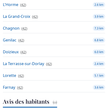
L'Horme
(
42
)
2.6 km
La Grand-Croix
(
42
)
3.9 km
Chagnon
(
42
)
7.3 km
Genilac
(
42
)
6.8 km
Doizieux
(
42
)
6.0 km
La Terrasse-sur-Dorlay
(
42
)
2.4 km
Lorette
(
42
)
5.1 km
Farnay
(
42
)
3.6 km
Avis des habitants
(0)