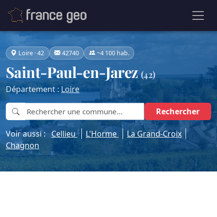
Loire · 42
42740
~4 100 hab.
Saint-Paul-en-Jarez
(42)
Département :
Loire
Rechercher
Voir aussi :
Cellieu
L'Horme
La Grand-Croix
Chagnon