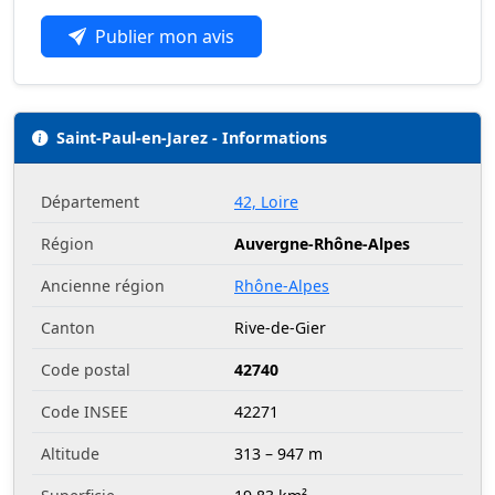
Publier mon avis
Saint-Paul-en-Jarez - Informations
Département
42, Loire
Région
Auvergne-Rhône-Alpes
Ancienne région
Rhône-Alpes
Canton
Rive-de-Gier
Code postal
42740
Code INSEE
42271
Altitude
313 – 947 m