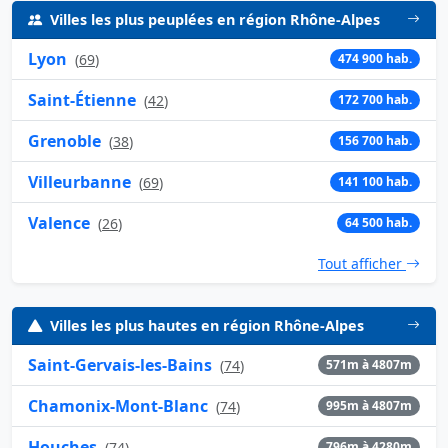
Villes les plus peuplées en région Rhône-Alpes
Lyon
(
69
)
474 900 hab.
Saint-Étienne
(
42
)
172 700 hab.
Grenoble
(
38
)
156 700 hab.
Villeurbanne
(
69
)
141 100 hab.
Valence
(
26
)
64 500 hab.
Tout afficher
Villes les plus hautes en région Rhône-Alpes
Saint-Gervais-les-Bains
(
74
)
571m à 4807m
Chamonix-Mont-Blanc
(
74
)
995m à 4807m
Houches
(
74
)
796m à 4280m