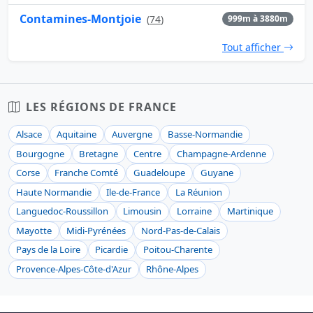
Contamines-Montjoie
(
74
)
999m à 3880m
Tout afficher
LES RÉGIONS DE FRANCE
Alsace
Aquitaine
Auvergne
Basse-Normandie
Bourgogne
Bretagne
Centre
Champagne-Ardenne
Corse
Franche Comté
Guadeloupe
Guyane
Haute Normandie
Ile-de-France
La Réunion
Languedoc-Roussillon
Limousin
Lorraine
Martinique
Mayotte
Midi-Pyrénées
Nord-Pas-de-Calais
Pays de la Loire
Picardie
Poitou-Charente
Provence-Alpes-Côte-d'Azur
Rhône-Alpes