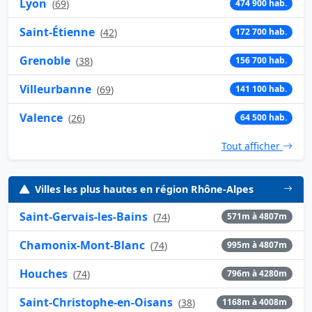
Lyon
(
69
)
474 900 hab.
Saint-Étienne
(
42
)
172 700 hab.
Grenoble
(
38
)
156 700 hab.
Villeurbanne
(
69
)
141 100 hab.
Valence
(
26
)
64 500 hab.
Tout afficher
Villes les plus hautes en région Rhône-Alpes
Saint-Gervais-les-Bains
(
74
)
571m à 4807m
Chamonix-Mont-Blanc
(
74
)
995m à 4807m
Houches
(
74
)
796m à 4280m
Saint-Christophe-en-Oisans
(
38
)
1168m à 4008m