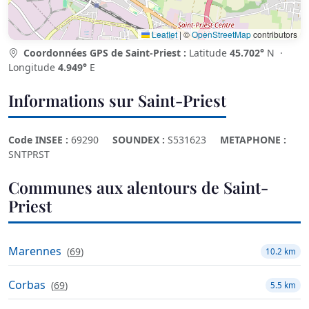
Leaflet
|
©
OpenStreetMap
contributors
Coordonnées GPS de Saint-Priest :
Latitude
45.702°
N ·
Longitude
4.949°
E
Informations sur Saint-Priest
Code INSEE :
69290
SOUNDEX :
S531623
METAPHONE :
SNTPRST
Communes aux alentours de Saint-
Priest
Marennes
(
69
)
10.2 km
Corbas
(
69
)
5.5 km