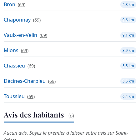
Bron
(
69
)
4.3 km
Chaponnay
(
69
)
9.6 km
Vaulx-en-Velin
(
69
)
9.1 km
Mions
(
69
)
3.9 km
Chassieu
(
69
)
5.5 km
Décines-Charpieu
(
69
)
5.5 km
Toussieu
(
69
)
6.4 km
Avis des habitants
(0)
Aucun avis. Soyez le premier à laisser votre avis sur Saint-