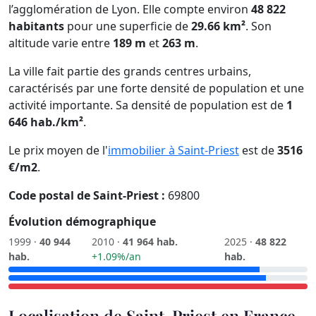
l’agglomération de Lyon. Elle compte environ
48 822
habitants
pour une superficie de
29.66 km²
. Son
altitude varie entre
189 m
et
263 m
.
La ville fait partie des grands centres urbains,
caractérisés par une forte densité de population et une
activité importante. Sa densité de population est de
1
646 hab./km²
.
Le prix moyen de l'
immobilier à Saint-Priest
est de
3516
€/m2
.
Code postal de Saint-Priest :
69800
Évolution démographique
1999 ·
40 944
2010 ·
41 964 hab.
2025 ·
48 822
hab.
+1.09%/an
hab.
Localisation de Saint-Priest en France