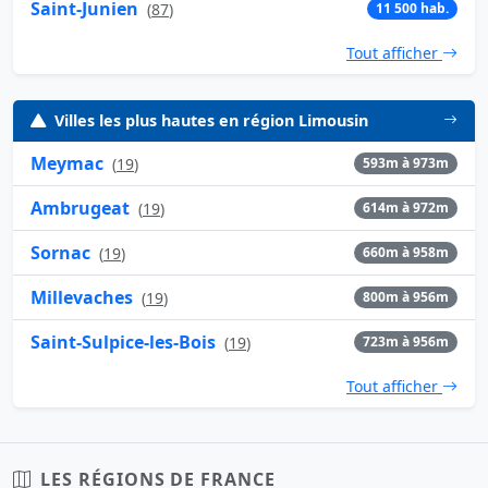
Saint-Junien
(
87
)
11 500 hab.
Tout afficher
Villes les plus hautes en région Limousin
Meymac
(
19
)
593m à 973m
Ambrugeat
(
19
)
614m à 972m
Sornac
(
19
)
660m à 958m
Millevaches
(
19
)
800m à 956m
Saint-Sulpice-les-Bois
(
19
)
723m à 956m
Tout afficher
LES RÉGIONS DE FRANCE