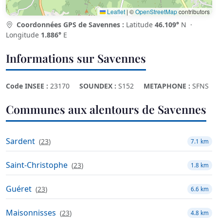
Leaflet
|
©
OpenStreetMap
contributors
Coordonnées GPS de Savennes :
Latitude
46.109°
N ·
Longitude
1.886°
E
Informations sur Savennes
Code INSEE :
23170
SOUNDEX :
S152
METAPHONE :
SFNS
Communes aux alentours de Savennes
Sardent
(
23
)
7.1 km
Saint-Christophe
(
23
)
1.8 km
Guéret
(
23
)
6.6 km
Maisonnisses
(
23
)
4.8 km