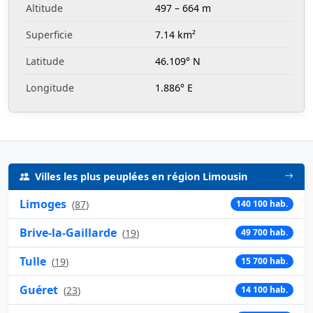
Altitude
497 – 664 m
Superficie
7.14 km²
Latitude
46.109° N
Longitude
1.886° E
Villes les plus peuplées en région Limousin
Limoges
(
87
)
140 100 hab.
Brive-la-Gaillarde
(
19
)
49 700 hab.
Tulle
(
19
)
15 700 hab.
Guéret
(
23
)
14 100 hab.