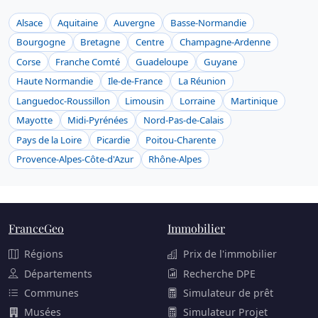
Alsace
Aquitaine
Auvergne
Basse-Normandie
Bourgogne
Bretagne
Centre
Champagne-Ardenne
Corse
Franche Comté
Guadeloupe
Guyane
Haute Normandie
Ile-de-France
La Réunion
Languedoc-Roussillon
Limousin
Lorraine
Martinique
Mayotte
Midi-Pyrénées
Nord-Pas-de-Calais
Pays de la Loire
Picardie
Poitou-Charente
Provence-Alpes-Côte-d'Azur
Rhône-Alpes
FranceGeo
Immobilier
Régions
Prix de l'immobilier
Départements
Recherche DPE
Communes
Simulateur de prêt
Musées
Simulateur Projet