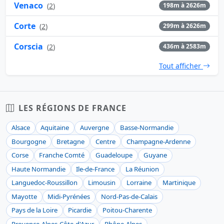
Venaco
(
2
)
198m à 2626m
Corte
(
2
)
299m à 2626m
Corscia
(
2
)
436m à 2583m
Tout afficher
LES RÉGIONS DE FRANCE
Alsace
Aquitaine
Auvergne
Basse-Normandie
Bourgogne
Bretagne
Centre
Champagne-Ardenne
Corse
Franche Comté
Guadeloupe
Guyane
Haute Normandie
Ile-de-France
La Réunion
Languedoc-Roussillon
Limousin
Lorraine
Martinique
Mayotte
Midi-Pyrénées
Nord-Pas-de-Calais
Pays de la Loire
Picardie
Poitou-Charente
Provence-Alpes-Côte-d'Azur
Rhône-Alpes