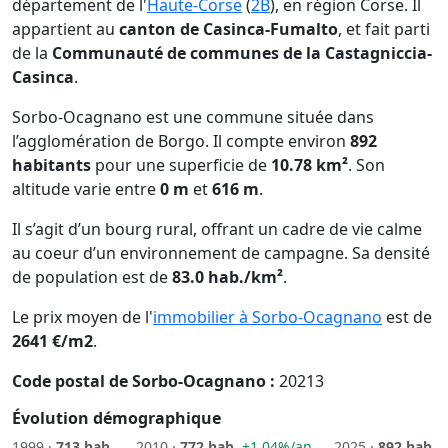
département de l'
Haute-Corse
(
2B
), en région Corse. Il
appartient au
canton de Casinca-Fumalto
, et fait parti
de la
Communauté de communes de la Castagniccia-
Casinca
.
Sorbo-Ocagnano est une commune située dans
l’agglomération de Borgo. Il compte environ
892
habitants
pour une superficie de
10.78 km²
. Son
altitude varie entre
0 m
et
616 m
.
Il s’agit d’un bourg rural, offrant un cadre de vie calme
au coeur d’un environnement de campagne. Sa densité
de population est de
83.0 hab./km²
.
Le prix moyen de l'
immobilier à Sorbo-Ocagnano
est de
2641 €/m2
.
Code postal de Sorbo-Ocagnano :
20213
Évolution démographique
1999 ·
713 hab.
2010 ·
772 hab.
+1.04%/an
2025 ·
892 hab.