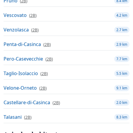
Pruno
(
2B
)
8.4 km
Vescovato
(
2B
)
4.2 km
Venzolasca
(
2B
)
2.7 km
Penta-di-Casinca
(
2B
)
2.9 km
Pero-Casevecchie
(
2B
)
7.7 km
Taglio-Isolaccio
(
2B
)
5.5 km
Velone-Orneto
(
2B
)
9.1 km
Castellare-di-Casinca
(
2B
)
2.0 km
Talasani
(
2B
)
8.3 km