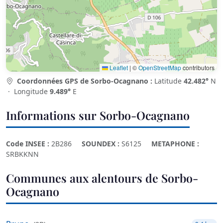
Leaflet
|
©
OpenStreetMap
contributors
Coordonnées GPS de Sorbo-Ocagnano :
Latitude
42.482°
N
· Longitude
9.489°
E
Informations sur Sorbo-Ocagnano
Code INSEE :
2B286
SOUNDEX :
S6125
METAPHONE :
SRBKKNN
Communes aux alentours de Sorbo-
Ocagnano