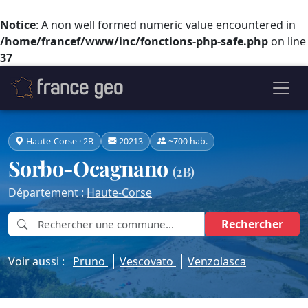
Notice
: A non well formed numeric value encountered in
/home/francef/www/inc/fonctions-php-safe.php
on line
37
Haute-Corse · 2B
20213
~700 hab.
Sorbo-Ocagnano
(2B)
Département :
Haute-Corse
Rechercher
Voir aussi :
Pruno
Vescovato
Venzolasca