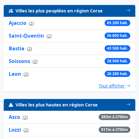
Villes les plus peuplées en région Corse
Ajaccio
(
2
)
65 200 hab.
Saint-Quentin
(
2
)
56 800 hab.
Bastia
(
2
)
43 500 hab.
Soissons
(
2
)
28 500 hab.
Laon
(
2
)
26 200 hab.
Tout afficher
Villes les plus hautes en région Corse
Asco
(
2
)
383m à 2706m
Lozzi
(
2
)
817m à 2706m