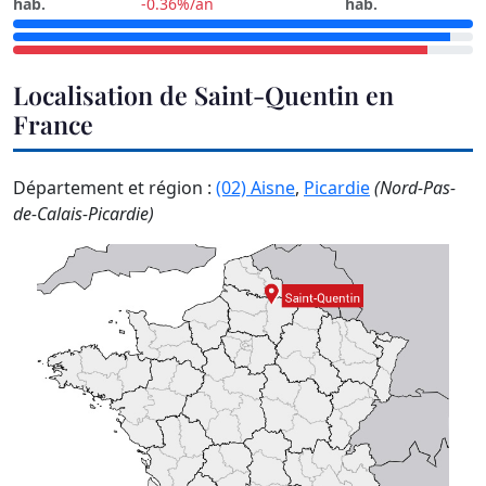
hab.
-0.36%/an
hab.
Localisation de Saint-Quentin en
France
Département et région :
(02) Aisne
,
Picardie
(Nord-Pas-
de-Calais-Picardie)