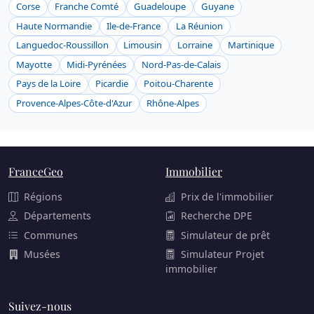
Corse
Franche Comté
Guadeloupe
Guyane
Haute Normandie
Ile-de-France
La Réunion
Languedoc-Roussillon
Limousin
Lorraine
Martinique
Mayotte
Midi-Pyrénées
Nord-Pas-de-Calais
Pays de la Loire
Picardie
Poitou-Charente
Provence-Alpes-Côte-d'Azur
Rhône-Alpes
FranceGeo
Immobilier
Régions
Prix de l'immobilier
Départements
Recherche DPE
Communes
Simulateur de prêt
Musées
Simulateur Projet
immobilier
Suivez-nous