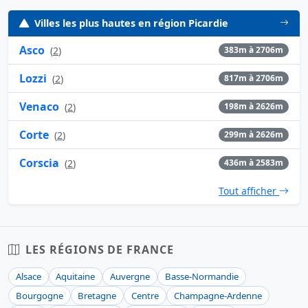
Villes les plus hautes en région Picardie
Asco
(
2
)
383m à 2706m
Lozzi
(
2
)
817m à 2706m
Venaco
(
2
)
198m à 2626m
Corte
(
2
)
299m à 2626m
Corscia
(
2
)
436m à 2583m
Tout afficher
LES RÉGIONS DE FRANCE
Alsace
Aquitaine
Auvergne
Basse-Normandie
Bourgogne
Bretagne
Centre
Champagne-Ardenne