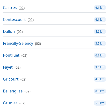
Castres
(
02
)
6.1 km
Contescourt
(
02
)
6.1 km
Dallon
(
02
)
4.6 km
Francilly-Selency
(
02
)
3.2 km
Pontruet
(
02
)
6.7 km
Fayet
(
02
)
3.0 km
Gricourt
(
02
)
4.5 km
Bellenglise
(
02
)
8.0 km
Grugies
(
02
)
5.3 km