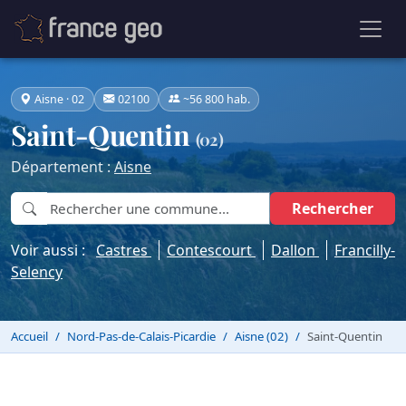
Aisne · 02
02100
~56 800 hab.
Saint-Quentin
(02)
Département :
Aisne
Rechercher
Voir aussi :
Castres
Contescourt
Dallon
Francilly-
Selency
Accueil
Nord-Pas-de-Calais-Picardie
Aisne (02)
Saint-Quentin