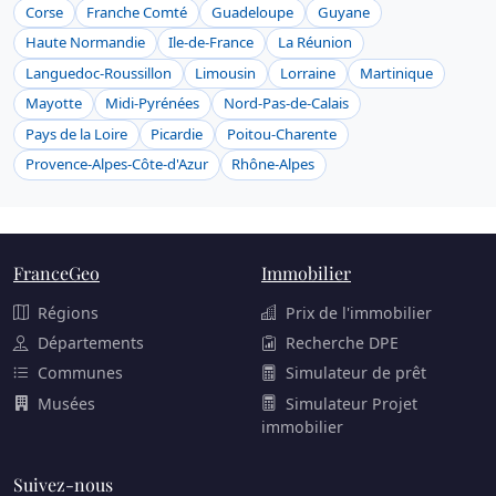
Corse
Franche Comté
Guadeloupe
Guyane
Haute Normandie
Ile-de-France
La Réunion
Languedoc-Roussillon
Limousin
Lorraine
Martinique
Mayotte
Midi-Pyrénées
Nord-Pas-de-Calais
Pays de la Loire
Picardie
Poitou-Charente
Provence-Alpes-Côte-d'Azur
Rhône-Alpes
FranceGeo
Immobilier
Régions
Prix de l'immobilier
Départements
Recherche DPE
Communes
Simulateur de prêt
Musées
Simulateur Projet
immobilier
Suivez-nous