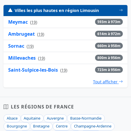
Villes les plus hautes en région Limousin
Meymac
(
19
)
593m à 973m
Ambrugeat
(
19
)
614m à 972m
Sornac
(
19
)
660m à 958m
Millevaches
(
19
)
800m à 956m
Saint-Sulpice-les-Bois
(
19
)
723m à 956m
Tout afficher
LES RÉGIONS DE FRANCE
Alsace
Aquitaine
Auvergne
Basse-Normandie
Bourgogne
Bretagne
Centre
Champagne-Ardenne