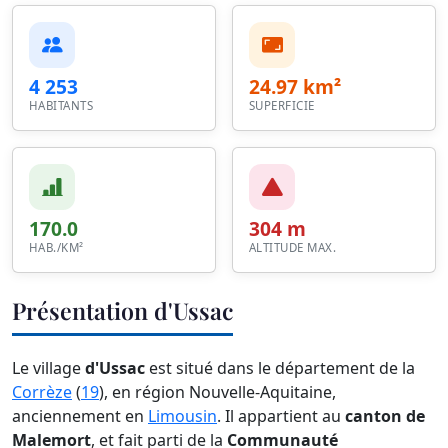
4 253
24.97 km²
HABITANTS
SUPERFICIE
170.0
304 m
HAB./KM²
ALTITUDE MAX.
Présentation d'Ussac
Le village
d'Ussac
est situé dans le département de la
Corrèze
(
19
), en région Nouvelle-Aquitaine,
anciennement en
Limousin
. Il appartient au
canton de
Malemort
, et fait parti de la
Communauté