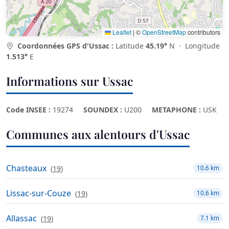
Leaflet
|
©
OpenStreetMap
contributors
Coordonnées GPS d'Ussac :
Latitude
45.19°
N · Longitude
1.513°
E
Informations sur Ussac
Code INSEE :
19274
SOUNDEX :
U200
METAPHONE :
USK
Communes aux alentours d'Ussac
Chasteaux
(
19
)
10.6 km
Lissac-sur-Couze
(
19
)
10.6 km
Allassac
(
19
)
7.1 km