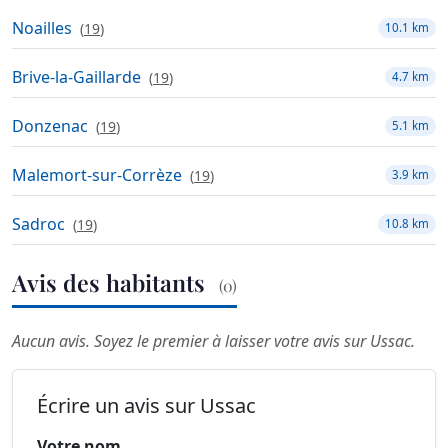
Noailles
(
19
)
10.1 km
Brive-la-Gaillarde
(
19
)
4.7 km
Donzenac
(
19
)
5.1 km
Malemort-sur-Corrèze
(
19
)
3.9 km
Sadroc
(
19
)
10.8 km
Avis des habitants
(0)
Aucun avis. Soyez le premier à laisser votre avis sur Ussac.
Écrire un avis sur Ussac
Votre nom