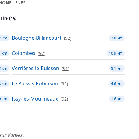
HONE :
FNFS
anves
Boulogne-Billancourt
(
92
)
7 km
3.0 km
Colombes
(
92
)
1 km
10.9 km
Verrières-le-Buisson
(
91
)
8 km
8.1 km
Le Plessis-Robinson
(
92
)
3 km
4.6 km
Issy-les-Moulineaux
(
92
)
9 km
1.6 km
 sur Vanves.