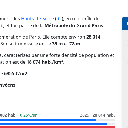
tement des
Hauts-de-Seine
(
92
), en région Île-de-
rt
, et fait partie de la
Métropole du Grand Paris
.
mération de Paris. Elle compte environ
28 014
. Son altitude varie entre
35 m
et
78 m
.
ns, caractérisés par une forte densité de population et
lation est de
18 074 hab./km²
.
de
6855 €/m2
.
nvéens
.
 002 hab.
+0.25%/an
2025 ·
28 014 hab.