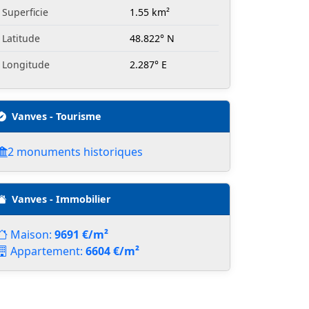
Superficie
1.55 km²
Latitude
48.822° N
Longitude
2.287° E
Vanves - Tourisme
2 monuments historiques
Vanves - Immobilier
Maison:
9691 €/m²
Appartement:
6604 €/m²