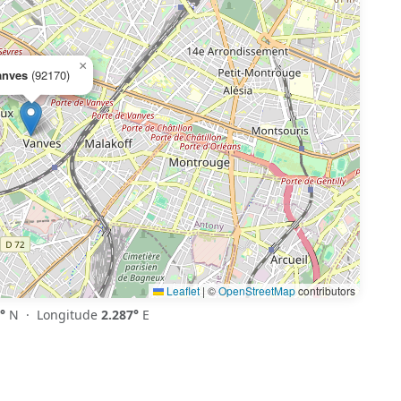
×
anves
(92170)
Leaflet
|
©
OpenStreetMap
contributors
°
N · Longitude
2.287°
E