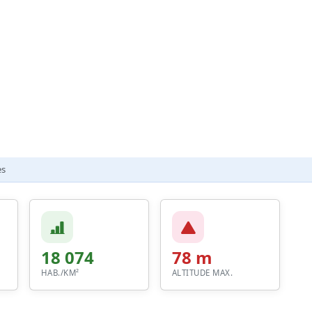
es
18 074
78 m
HAB./KM²
ALTITUDE MAX.