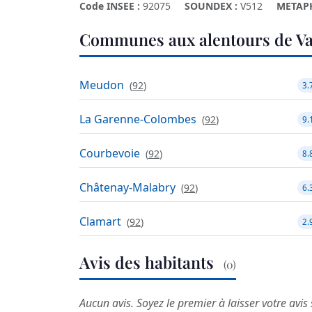
Code INSEE :
92075
SOUNDEX :
V512
METAP
Communes aux alentours de V
Meudon
(
92
)
3.
La Garenne-Colombes
(
92
)
9.
Courbevoie
(
92
)
8.
Châtenay-Malabry
(
92
)
6.
Clamart
(
92
)
2.
Avis des habitants
(0)
Aucun avis. Soyez le premier à laisser votre avis