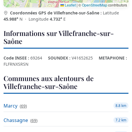
Leaflet
|
©
OpenStreetMap
contributors
Coordonnées GPS de Villefranche-sur-Saône :
Latitude
45.988°
N · Longitude
4.732°
E
Informations sur Villefranche-sur-
Saône
Code INSEE :
69264
SOUNDEX :
V41652625
METAPHONE :
FLFRNXSRSN
Communes aux alentours de
Villefranche-sur-Saône
Marcy
(
69
)
8.8 km
Chassagne
(
69
)
7.2 km