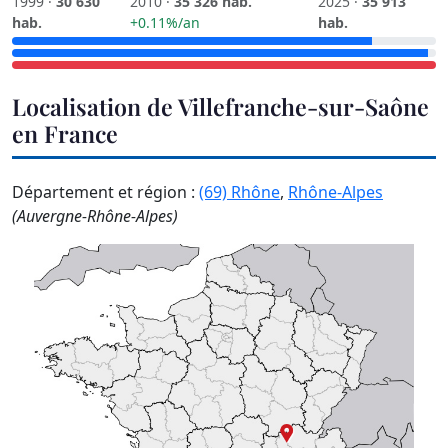
1999 ·
30 630
2010 ·
35 326 hab.
2025 ·
35 913
hab.
+0.11%/an
hab.
Localisation de Villefranche-sur-Saône
en France
Département et région :
(69) Rhône
,
Rhône-Alpes
(Auvergne-Rhône-Alpes)