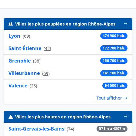
Villes les plus peuplées en région Rhône-Alpes
Lyon
(
69
)
474 900 hab.
Saint-Étienne
(
42
)
172 700 hab.
Grenoble
(
38
)
156 700 hab.
Villeurbanne
(
69
)
141 100 hab.
Valence
(
26
)
64 500 hab.
Tout afficher
Villes les plus hautes en région Rhône-Alpes
Saint-Gervais-les-Bains
(
74
)
571m à 4807m