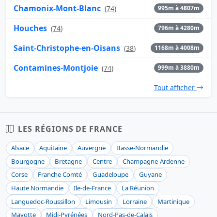
Chamonix-Mont-Blanc
(
74
)
995m à 4807m
Houches
(
74
)
796m à 4280m
Saint-Christophe-en-Oisans
(
38
)
1168m à 4008m
Contamines-Montjoie
(
74
)
999m à 3880m
Tout afficher
LES RÉGIONS DE FRANCE
Alsace
Aquitaine
Auvergne
Basse-Normandie
Bourgogne
Bretagne
Centre
Champagne-Ardenne
Corse
Franche Comté
Guadeloupe
Guyane
Haute Normandie
Ile-de-France
La Réunion
Languedoc-Roussillon
Limousin
Lorraine
Martinique
Mayotte
Midi-Pyrénées
Nord-Pas-de-Calais