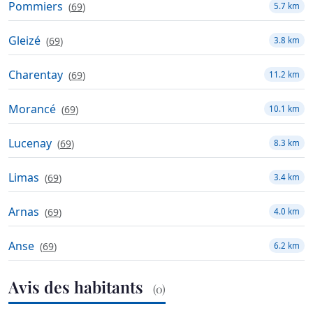
Pommiers
(
69
)
5.7 km
Gleizé
(
69
)
3.8 km
Charentay
(
69
)
11.2 km
Morancé
(
69
)
10.1 km
Lucenay
(
69
)
8.3 km
Limas
(
69
)
3.4 km
Arnas
(
69
)
4.0 km
Anse
(
69
)
6.2 km
Avis des habitants
(0)