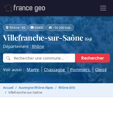
Rhône · 69
69400
~34 200 hab.
Villefranche-sur-Saône
(69)
Département :
Rhône
Rechercher
Voir aussi :
Marcy
Chassagne
Pommiers
Gleizé
Accueil
Auvergne-Rhône-Alpes
Rhône (69)
Villefranche-sur-Saône