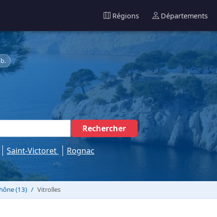
Régions
Départements
b.
Rechercher
Saint-Victoret
Rognac
hône (13)
Vitrolles