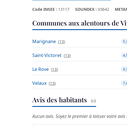
Code INSEE :
13117
SOUNDEX :
V3642
META
Communes aux alentours de Vit
Marignane
(
13
)
5.
Saint-Victoret
(
13
)
4.
Le Rove
(
13
)
9.
Velaux
(
13
)
7.
Avis des habitants
(0)
Aucun avis. Soyez le premier à laisser votre avis s