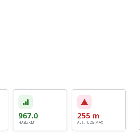
967.0
255 m
HAB./KM²
ALTITUDE MAX.