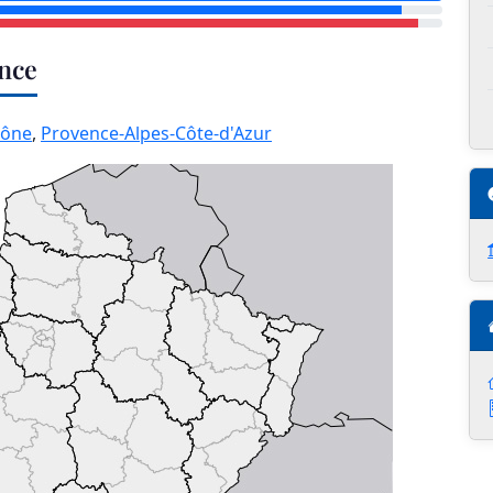
ance
hône
,
Provence-Alpes-Côte-d'Azur