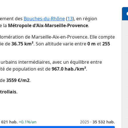
rtement des
Bouches-du-Rhône
(
13
), en région
e la
Métropole d'Aix-Marseille-Provence
.
lomération de Marseille-Aix-en-Provence. Elle compte
ie de
36.75 km²
. Son altitude varie entre
0 m
et
255
s urbains intermédiaires, avec un équilibre entre
ité de population est de
967.0 hab./km²
.
 de
3559 €/m2
.
trollais
.
 021 hab.
+0.1%/an
2025 ·
35 532 hab.