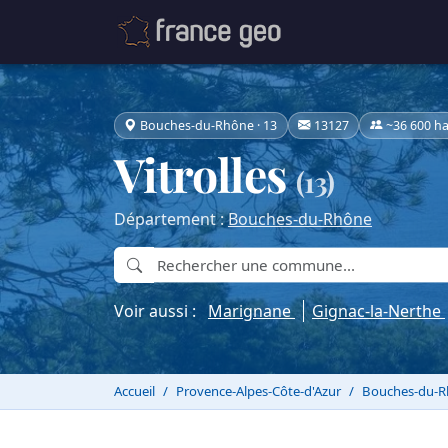
Bouches-du-Rhône · 13
13127
~36 600 ha
Vitrolles
(13)
Département :
Bouches-du-Rhône
Voir aussi :
Marignane
Gignac-la-Nerthe
Accueil
Provence-Alpes-Côte-d'Azur
Bouches-du-R