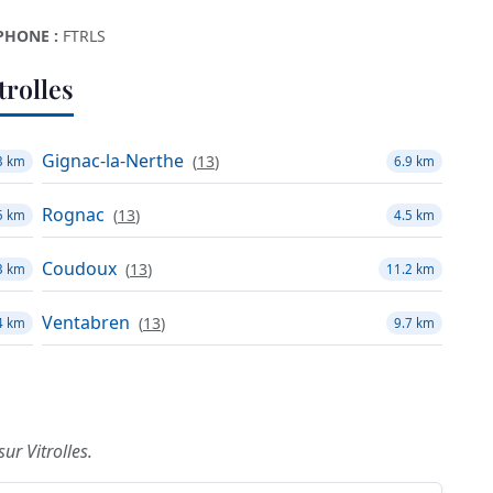
PHONE :
FTRLS
rolles
Gignac-la-Nerthe
(
13
)
3 km
6.9 km
Rognac
(
13
)
5 km
4.5 km
Coudoux
(
13
)
3 km
11.2 km
Ventabren
(
13
)
4 km
9.7 km
ur Vitrolles.