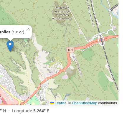
×
trolles
(13127)
Leaflet
|
©
OpenStreetMap
contributors
°
N · Longitude
5.264°
E