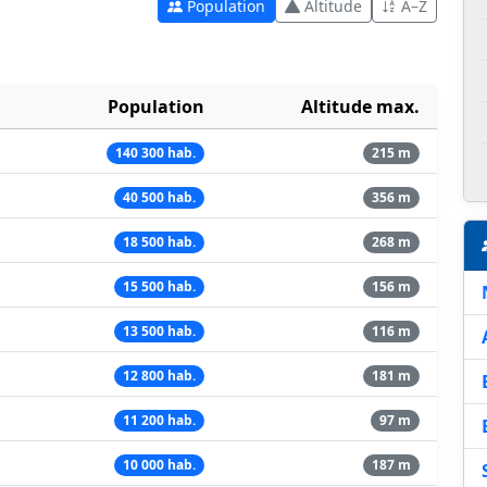
Population
Altitude
A–Z
Population
Altitude max.
140 300 hab.
215 m
40 500 hab.
356 m
18 500 hab.
268 m
15 500 hab.
156 m
13 500 hab.
116 m
12 800 hab.
181 m
11 200 hab.
97 m
10 000 hab.
187 m