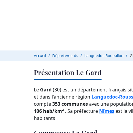
Accueil
Départements
Languedoc-Roussillon
G
Présentation Le Gard
Le
Gard
(30) est un département français si
et dans l'ancienne région
Languedoc-Rouss
compte
353 communes
avec une populatio
106 hab/km²
. Sa préfecture
Nîmes
est la v
habitants .
Communes Le Gard