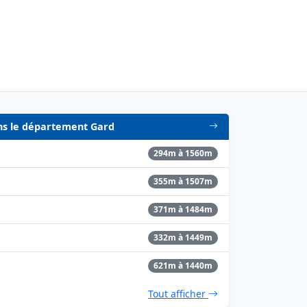
dans le département Gard
294m à 1560m
355m à 1507m
371m à 1484m
332m à 1449m
621m à 1440m
Tout afficher