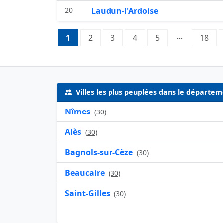
20
Laudun-l'Ardoise
Pagination:
...
1
Page 1
2
Page 2
3
Page 3
4
Page 4
5
Page 5
18
Pag
Villes les plus peuplées dans le départe
Nîmes
(
30
)
Alès
(
30
)
Bagnols-sur-Cèze
(
30
)
Beaucaire
(
30
)
Saint-Gilles
(
30
)