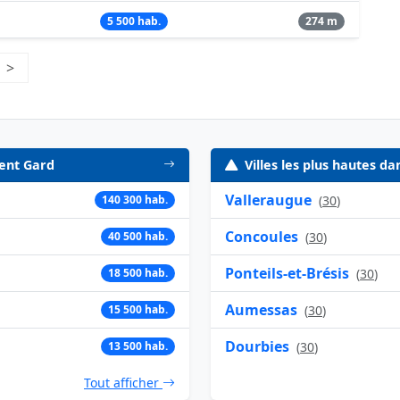
5 500 hab.
274 m
e 18
>
Page suivante
ment Gard
Villes les plus hautes 
Valleraugue
140 300 hab.
(
30
)
Concoules
40 500 hab.
(
30
)
Ponteils-et-Brésis
18 500 hab.
(
30
)
Aumessas
15 500 hab.
(
30
)
Dourbies
13 500 hab.
(
30
)
Tout afficher