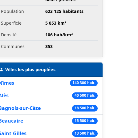
Population
623 125 habitants
Superficie
5 853 km²
Densité
106 hab/km²
Communes
353
Villes les plus peuplées
Nîmes
140 300 hab.
Alès
40 500 hab.
Bagnols-sur-Cèze
18 500 hab.
Beaucaire
15 500 hab.
Saint-Gilles
13 500 hab.