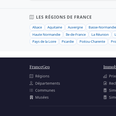
LES RÉGIONS DE FRANCE
Alsace
Aquitaine
Auvergne
Basse-Normandi
Haute Normandie
Ile-de-France
La Réunion
Pays de la Loire
Picardie
Poitou-Charente
Pro
FranceGeo
Immobi
Régions
Prix
Départements
Rec
Communes
Sim
Musées
Sim