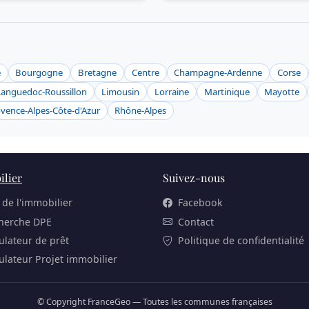
e
Bourgogne
Bretagne
Centre
Champagne-Ardenne
Corse
Languedoc-Roussillon
Limousin
Lorraine
Martinique
Mayotte
vence-Alpes-Côte-d'Azur
Rhône-Alpes
lier
Suivez-nous
 de l'immobilier
Facebook
herche DPE
Contact
ulateur de prêt
Politique de confidentialité
ulateur Projet immobilier
© Copyright FranceGeo — Toutes les communes françaises