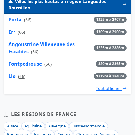
Villes les plus hautes en région Languedoc-
Roussillon
Porta
(
66
)
1325m à 2907m
Err
(
66
)
1309m à 2900m
Angoustrine-Villeneuve-des-
1235m à 2886m
Escaldes
(
66
)
Fontpédrouse
(
66
)
880m à 2865m
Llo
(
66
)
1319m à 2840m
Tout afficher
LES RÉGIONS DE FRANCE
Alsace
Aquitaine
Auvergne
Basse-Normandie
Bourgogne
Bretagne
Centre
Champagne-Ardenne