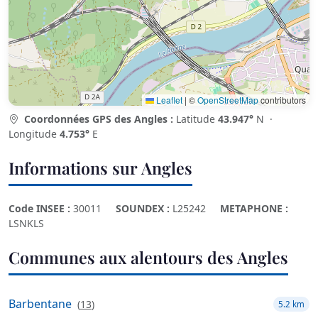
Leaflet
|
©
OpenStreetMap
contributors
Coordonnées GPS des Angles :
Latitude
43.947°
N ·
Longitude
4.753°
E
Informations sur Angles
Code INSEE :
30011
SOUNDEX :
L25242
METAPHONE :
LSNKLS
Communes aux alentours des Angles
Barbentane
(
13
)
5.2 km