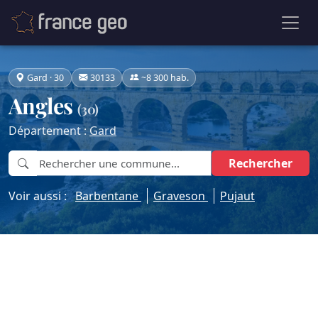
Gard · 30
30133
~8 300 hab.
Angles
(30)
Département :
Gard
Rechercher
Voir aussi :
Barbentane
Graveson
Pujaut