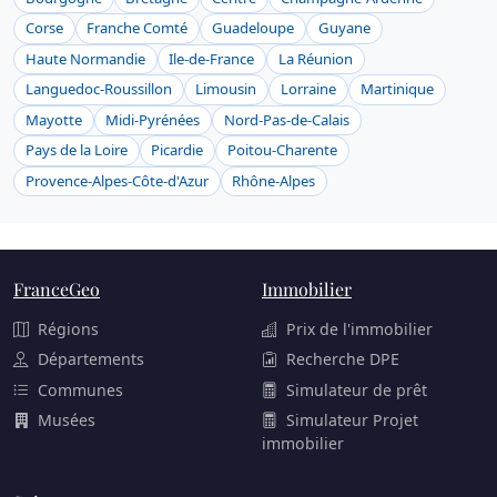
Corse
Franche Comté
Guadeloupe
Guyane
Haute Normandie
Ile-de-France
La Réunion
Languedoc-Roussillon
Limousin
Lorraine
Martinique
Mayotte
Midi-Pyrénées
Nord-Pas-de-Calais
Pays de la Loire
Picardie
Poitou-Charente
Provence-Alpes-Côte-d'Azur
Rhône-Alpes
FranceGeo
Immobilier
Régions
Prix de l'immobilier
Départements
Recherche DPE
Communes
Simulateur de prêt
Musées
Simulateur Projet
immobilier