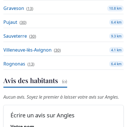
Graveson
(
13
)
10.8 km
Pujaut
(
30
)
6.4 km
Sauveterre
(
30
)
9.3 km
Villeneuve-lès-Avignon
(
30
)
4.1 km
Rognonas
(
13
)
6.4 km
Avis des habitants
(0)
Aucun avis. Soyez le premier à laisser votre avis sur Angles.
Écrire un avis sur Angles
Votre nom