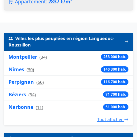
Appartement:
2837 €/m²
Villes les plus peuplées en région Languedoc-
Roussillon
Montpellier
(
34
)
253 000 hab.
Nîmes
(
30
)
140 300 hab.
Perpignan
(
66
)
116 700 hab.
Béziers
(
34
)
71 700 hab.
Narbonne
(
11
)
51 000 hab.
Tout afficher