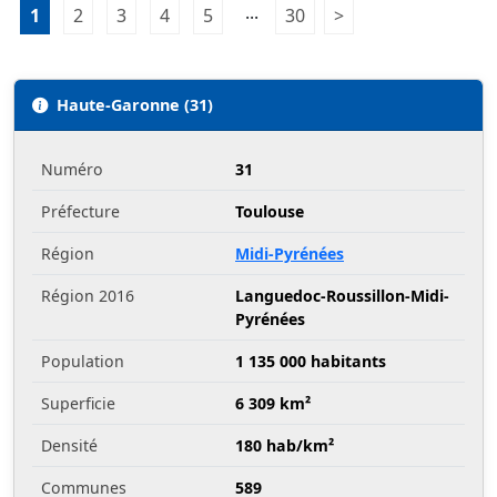
Pagination:
...
1
Page 1
2
Page 2
3
Page 3
4
Page 4
5
Page 5
30
Page 30
>
Page suivante
Haute-Garonne (31)
Numéro
31
Préfecture
Toulouse
Région
Midi-Pyrénées
Région 2016
Languedoc-Roussillon-Midi-
Pyrénées
Population
1 135 000 habitants
Superficie
6 309 km²
Densité
180 hab/km²
Communes
589