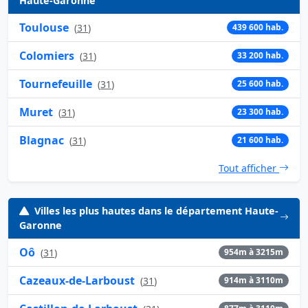
Haute-Garonne
Toulouse
(
31
)
439 600 hab.
Colomiers
(
31
)
33 200 hab.
Tournefeuille
(
31
)
25 600 hab.
Muret
(
31
)
23 300 hab.
Blagnac
(
31
)
21 600 hab.
Tout afficher
Villes les plus hautes dans le département Haute-
Garonne
Oô
(
31
)
954m à 3215m
Cazeaux-de-Larboust
(
31
)
914m à 3110m