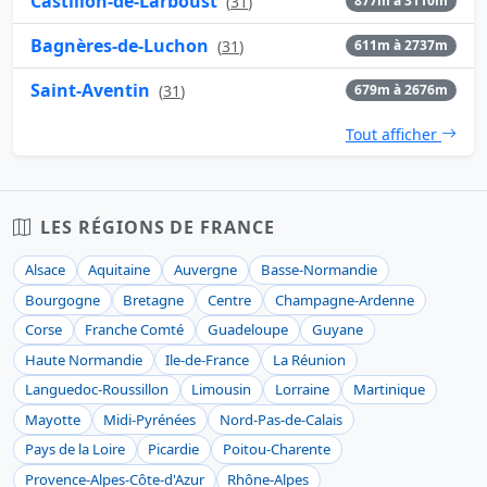
Castillon-de-Larboust
(
31
)
877m à 3110m
Bagnères-de-Luchon
(
31
)
611m à 2737m
Saint-Aventin
(
31
)
679m à 2676m
Tout afficher
LES RÉGIONS DE FRANCE
Alsace
Aquitaine
Auvergne
Basse-Normandie
Bourgogne
Bretagne
Centre
Champagne-Ardenne
Corse
Franche Comté
Guadeloupe
Guyane
Haute Normandie
Ile-de-France
La Réunion
Languedoc-Roussillon
Limousin
Lorraine
Martinique
Mayotte
Midi-Pyrénées
Nord-Pas-de-Calais
Pays de la Loire
Picardie
Poitou-Charente
Provence-Alpes-Côte-d'Azur
Rhône-Alpes