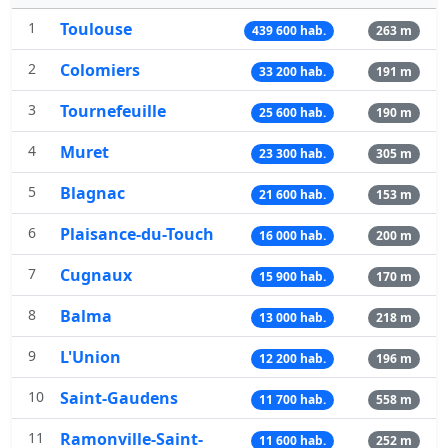
1
Toulouse
439 600 hab.
263 m
2
Colomiers
33 200 hab.
191 m
3
Tournefeuille
25 600 hab.
190 m
4
Muret
23 300 hab.
305 m
5
Blagnac
21 600 hab.
153 m
6
Plaisance-du-Touch
16 000 hab.
200 m
7
Cugnaux
15 900 hab.
170 m
8
Balma
13 000 hab.
218 m
9
L'Union
12 200 hab.
196 m
10
Saint-Gaudens
11 700 hab.
558 m
11
Ramonville-Saint-
11 600 hab.
252 m