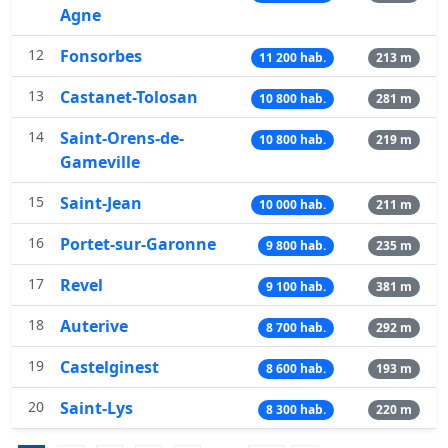
Agne
12
Fonsorbes
11 200 hab.
213 m
13
Castanet-Tolosan
10 800 hab.
281 m
14
Saint-Orens-de-
10 800 hab.
219 m
Gameville
15
Saint-Jean
10 000 hab.
211 m
16
Portet-sur-Garonne
9 800 hab.
235 m
17
Revel
9 100 hab.
381 m
18
Auterive
8 700 hab.
292 m
19
Castelginest
8 600 hab.
193 m
20
Saint-Lys
8 300 hab.
220 m