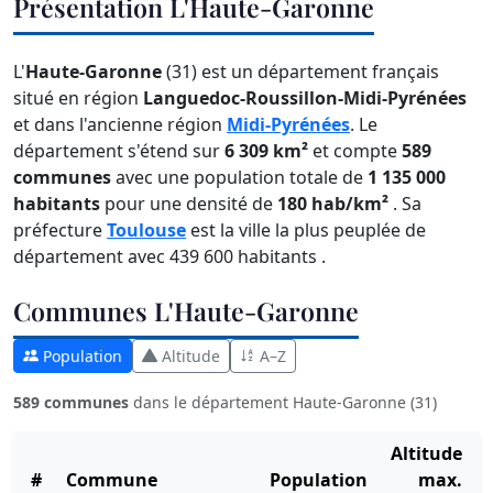
Présentation L'Haute-Garonne
L'
Haute-Garonne
(31) est un département français
situé en région
Languedoc-Roussillon-Midi-Pyrénées
et dans l'ancienne région
Midi-Pyrénées
. Le
département s'étend sur
6 309 km²
et compte
589
communes
avec une population totale de
1 135 000
habitants
pour une densité de
180 hab/km²
. Sa
préfecture
Toulouse
est la ville la plus peuplée de
département avec 439 600 habitants .
Communes L'Haute-Garonne
Population
Altitude
A–Z
589 communes
dans le département Haute-Garonne (31)
Altitude
#
Commune
Population
max.