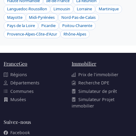
Haute Normandie
Ile-de-France
La Réunion
Languedoc-Roussillon
Limousin
Lorraine
Martinique
Mayotte
Midi-Pyrénées
Nord-Pas-de-Calais
Pays de la Loire
Picardie
Poitou-Charente
Provence-Alpes-Côte-d'Azur
Rhône-Alpes
FranceGeo
Immobilier
Régions
Prix de l'immobilier
Départements
Recherche DPE
Communes
Simulateur de prêt
Musées
Simulateur Projet
immobilier
Suivez-nous
Facebook