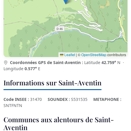
Leaflet
|
©
OpenStreetMap
contributors
Coordonnées GPS de Saint-Aventin :
Latitude
42.759°
N ·
Longitude
0.577°
E
Informations sur Saint-Aventin
Code INSEE :
31470
SOUNDEX :
S531535
METAPHONE :
SNTFNTN
Communes aux alentours de Saint-
Aventin