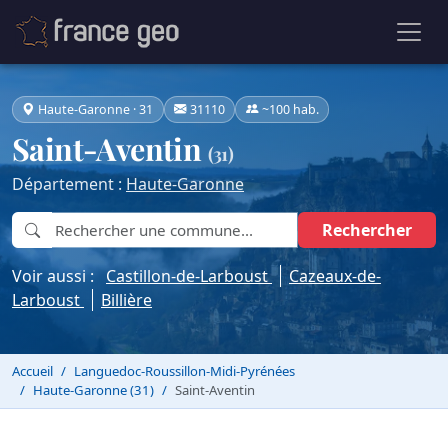
Haute-Garonne · 31
31110
~100 hab.
Saint-Aventin
(31)
Département :
Haute-Garonne
Rechercher
Voir aussi :
Castillon-de-Larboust
Cazeaux-de-
Larboust
Billière
Accueil
Languedoc-Roussillon-Midi-Pyrénées
Haute-Garonne (31)
Saint-Aventin