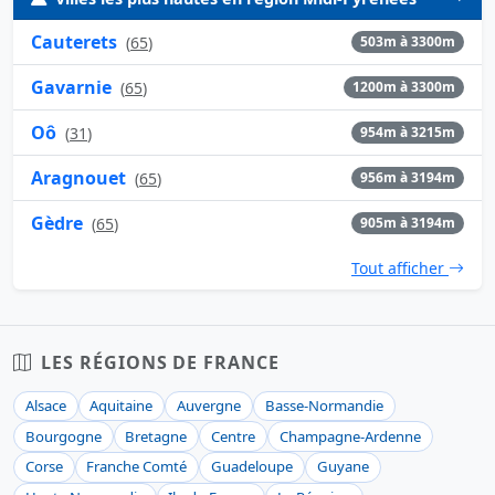
Cauterets
(
65
)
503m à 3300m
Gavarnie
(
65
)
1200m à 3300m
Oô
(
31
)
954m à 3215m
Aragnouet
(
65
)
956m à 3194m
Gèdre
(
65
)
905m à 3194m
Tout afficher
LES RÉGIONS DE FRANCE
Alsace
Aquitaine
Auvergne
Basse-Normandie
Bourgogne
Bretagne
Centre
Champagne-Ardenne
Corse
Franche Comté
Guadeloupe
Guyane