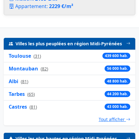
Appartement:
2229 €/m²
Villes les plus peuplées en région Midi-Pyrénées
Toulouse
(
31
)
439 600 hab.
Montauban
(
82
)
56 000 hab.
Albi
(
81
)
48 800 hab.
Tarbes
(
65
)
44 200 hab.
Castres
(
81
)
43 000 hab.
Tout afficher
Villes les plus hautes en région Midi-Pyrénées