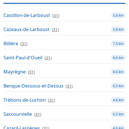
Castillon-de-Larboust
(
31
)
5.8 km
Cazeaux-de-Larboust
(
31
)
5.8 km
Billière
(
31
)
7.3 km
Saint-Paul-d'Oueil
(
31
)
8.6 km
Mayrègne
(
31
)
8.6 km
Benque-Dessous-et-Dessus
(
31
)
6.5 km
Trébons-de-Luchon
(
31
)
4.6 km
Saccourvielle
(
31
)
6.5 km
Cazaril-Laspènes
(
31
)
4.6 km