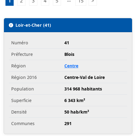
1
Page 1
2
Page 2
3
Page 3
4
Page 4
5
Page 5
15
Page 15
>
Page suivante
Loir-et-Cher (41)
Numéro
41
Préfecture
Blois
Région
Centre
Région 2016
Centre-Val de Loire
Population
314 968 habitants
Superficie
6 343 km²
Densité
50 hab/km²
Communes
291