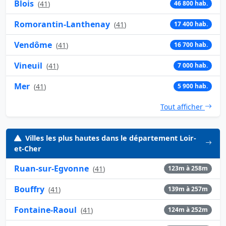
Blois
(
41
)
46 800 hab.
Romorantin-Lanthenay
(
41
)
17 400 hab.
Vendôme
(
41
)
16 700 hab.
Vineuil
(
41
)
7 000 hab.
Mer
(
41
)
5 900 hab.
Tout afficher
Villes les plus hautes dans le département Loir-
et-Cher
Ruan-sur-Egvonne
(
41
)
123m à 258m
Bouffry
(
41
)
139m à 257m
Fontaine-Raoul
(
41
)
124m à 252m