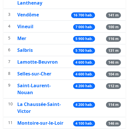
Lanthenay
3
Vendôme
16 700 hab.
141 m
4
Vineuil
7 000 hab.
100 m
5
Mer
5 900 hab.
116 m
6
Salbris
5 700 hab.
131 m
7
Lamotte-Beuvron
4 600 hab.
146 m
8
Selles-sur-Cher
4 600 hab.
104 m
9
Saint-Laurent-
4 200 hab.
112 m
Nouan
10
La Chaussée-Saint-
4 200 hab.
114 m
Victor
11
Montoire-sur-le-Loir
4 100 hab.
146 m