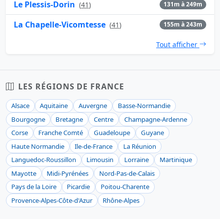
Le Plessis-Dorin
(
41
)
131m à 249m
La Chapelle-Vicomtesse
(
41
)
155m à 243m
Tout afficher
LES RÉGIONS DE FRANCE
Alsace
Aquitaine
Auvergne
Basse-Normandie
Bourgogne
Bretagne
Centre
Champagne-Ardenne
Corse
Franche Comté
Guadeloupe
Guyane
Haute Normandie
Ile-de-France
La Réunion
Languedoc-Roussillon
Limousin
Lorraine
Martinique
Mayotte
Midi-Pyrénées
Nord-Pas-de-Calais
Pays de la Loire
Picardie
Poitou-Charente
Provence-Alpes-Côte-d'Azur
Rhône-Alpes