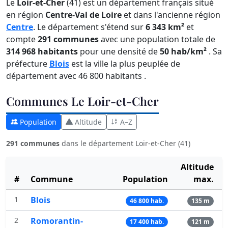
Le
Loir-et-Cher
(41) est un département français situé
en région
Centre-Val de Loire
et dans l'ancienne région
Centre
. Le département s'étend sur
6 343 km²
et
compte
291 communes
avec une population totale de
314 968 habitants
pour une densité de
50 hab/km²
. Sa
préfecture
Blois
est la ville la plus peuplée de
département avec 46 800 habitants .
Communes Le Loir-et-Cher
Population
Altitude
A–Z
291 communes
dans le département Loir-et-Cher (41)
Altitude
#
Commune
Population
max.
1
Blois
46 800 hab.
135 m
2
Romorantin-
17 400 hab.
121 m