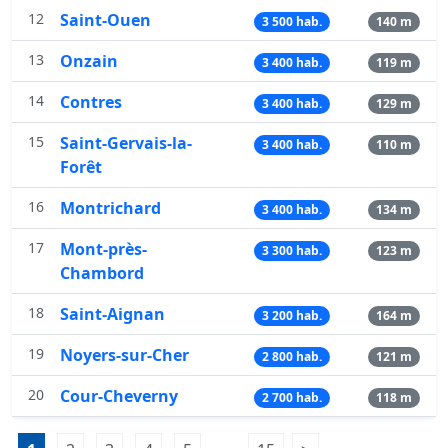
12
Saint-Ouen
3 500 hab.
140 m
13
Onzain
3 400 hab.
119 m
14
Contres
3 400 hab.
129 m
15
Saint-Gervais-la-
3 400 hab.
110 m
Forêt
16
Montrichard
3 400 hab.
134 m
17
Mont-près-
3 300 hab.
123 m
Chambord
18
Saint-Aignan
3 200 hab.
164 m
19
Noyers-sur-Cher
2 800 hab.
121 m
20
Cour-Cheverny
2 700 hab.
118 m
Pagination:
...