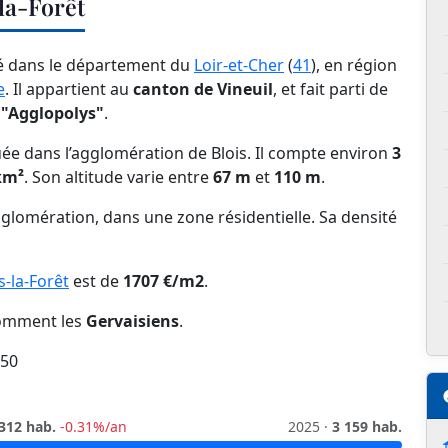
la-Forêt
ué dans le département du
Loir-et-Cher
(
41
), en région
e
. Il appartient au
canton de Vineuil
, et fait parti de
"Agglopolys"
.
ée dans l’agglomération de Blois. Il compte environ
3
km²
. Son altitude varie entre
67 m
et
110 m
.
glomération, dans une zone résidentielle. Sa densité
s-la-Forêt
est de
1707 €/m2
.
 nomment les
Gervaisiens
.
50
312 hab.
-0.31%/an
2025 ·
3 159 hab.