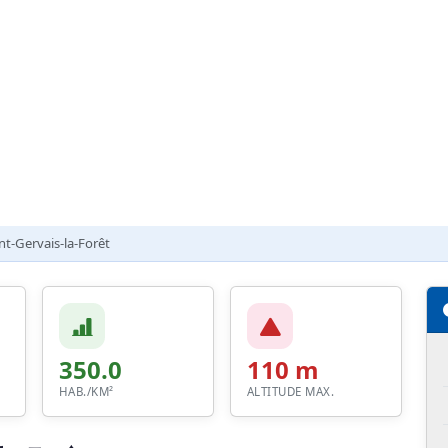
nt-Gervais-la-Forêt
350.0
110 m
HAB./KM²
ALTITUDE MAX.