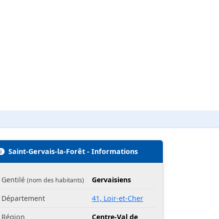
Saint-Gervais-la-Forêt - Informations
Gentilé
Gervaisiens
(nom des habitants)
Département
41, Loir-et-Cher
Région
Centre-Val de