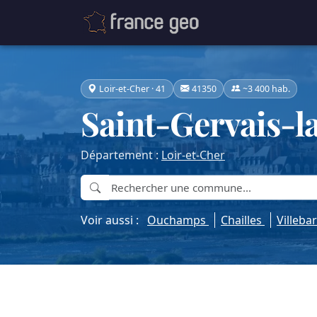
Loir-et-Cher · 41
41350
~3 400 hab.
Saint-Gervais-l
Département :
Loir-et-Cher
Voir aussi :
Ouchamps
Chailles
Villeba