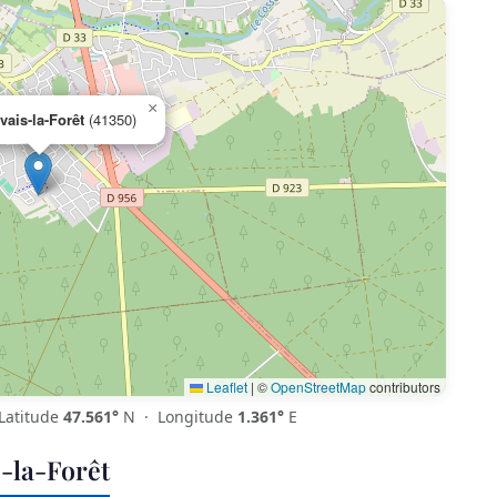
×
vais-la-Forêt
(41350)
Leaflet
|
©
OpenStreetMap
contributors
Latitude
47.561°
N · Longitude
1.361°
E
-la-Forêt