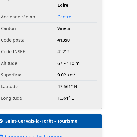
Loire
Ancienne région
Centre
Canton
Vineuil
Code postal
41350
Code INSEE
41212
Altitude
67 – 110 m
Superficie
9.02 km²
Latitude
47.561° N
Longitude
1.361° E
Saint-Gervais-la-Forêt - Tourisme
2 monuments historiques