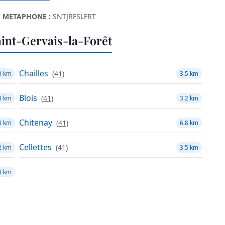
METAPHONE :
SNTJRFSLFRT
int-Gervais-la-Forêt
Chailles
(
41
)
0 km
3.5 km
Blois
(
41
)
0 km
3.2 km
Chitenay
(
41
)
8 km
6.8 km
Cellettes
(
41
)
2 km
3.5 km
0 km