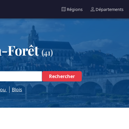
Régions
Départements
a-Forêt
(41)
Rechercher
rou
Blois