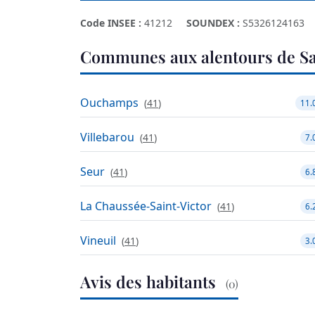
Code INSEE :
41212
SOUNDEX :
S5326124163
Communes aux alentours de Sa
Ouchamps
(
41
)
11.
Villebarou
(
41
)
7.
Seur
(
41
)
6.
La Chaussée-Saint-Victor
(
41
)
6.
Vineuil
(
41
)
3.
Avis des habitants
(0)