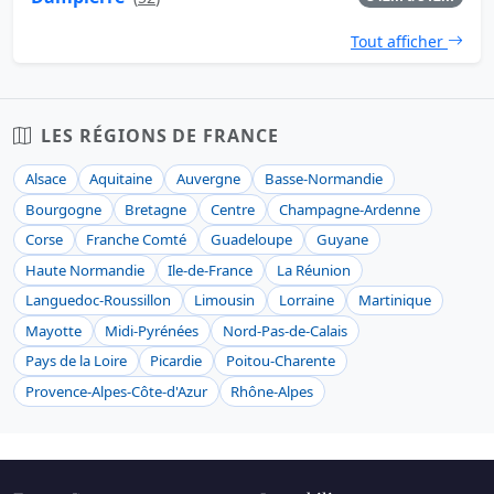
Tout afficher
LES RÉGIONS DE FRANCE
Alsace
Aquitaine
Auvergne
Basse-Normandie
Bourgogne
Bretagne
Centre
Champagne-Ardenne
Corse
Franche Comté
Guadeloupe
Guyane
Haute Normandie
Ile-de-France
La Réunion
Languedoc-Roussillon
Limousin
Lorraine
Martinique
Mayotte
Midi-Pyrénées
Nord-Pas-de-Calais
Pays de la Loire
Picardie
Poitou-Charente
Provence-Alpes-Côte-d'Azur
Rhône-Alpes