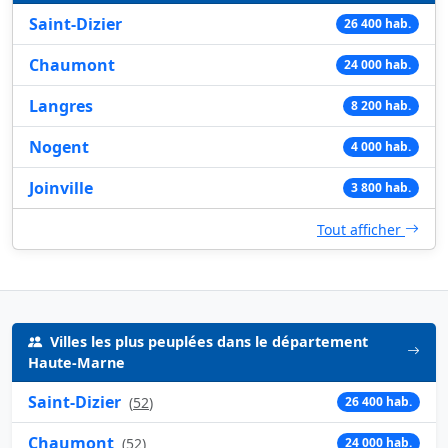
Saint-Dizier
26 400 hab.
Chaumont
24 000 hab.
Langres
8 200 hab.
Nogent
4 000 hab.
Joinville
3 800 hab.
Tout afficher
Villes les plus peuplées dans le département
Haute-Marne
Saint-Dizier
(
52
)
26 400 hab.
Chaumont
(
52
)
24 000 hab.