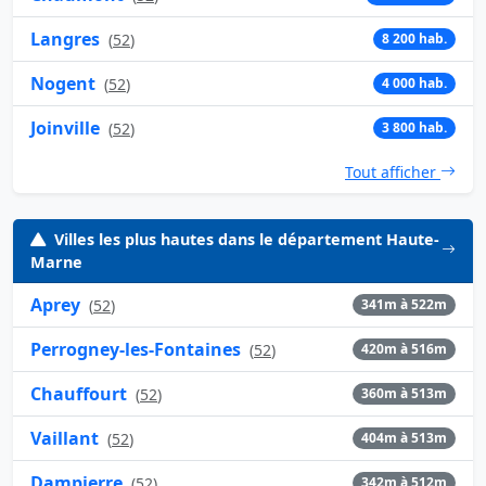
Langres
(
52
)
8 200 hab.
Nogent
(
52
)
4 000 hab.
Joinville
(
52
)
3 800 hab.
Tout afficher
Villes les plus hautes dans le département Haute-
Marne
Aprey
(
52
)
341m à 522m
Perrogney-les-Fontaines
(
52
)
420m à 516m
Chauffourt
(
52
)
360m à 513m
Vaillant
(
52
)
404m à 513m
Dampierre
(
52
)
342m à 512m