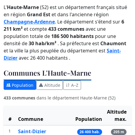
L'
Haute-Marne
(52) est un département français situé
en région
Grand Est
et dans l'ancienne région
Champagne-Ardenne
. Le département s'étend sur
6
211 km²
et compte
433 communes
avec une
population totale de
186 500 habitants
pour une
densité de
30 hab/km²
. Sa préfecture est
Chaumont
et la ville la plus peuplée du département est
Saint-
Dizier
avec 26 400 habitants .
Communes L'Haute-Marne
Population
Altitude
A–Z
433 communes
dans le département Haute-Marne (52)
Altitude
#
Commune
Population
max.
1
Saint-Dizier
26 400 hab.
205 m