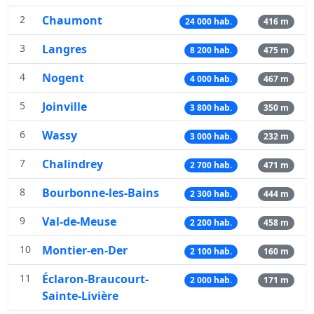
2
Chaumont
24 000 hab.
416 m
3
Langres
8 200 hab.
475 m
4
Nogent
4 000 hab.
467 m
5
Joinville
3 800 hab.
350 m
6
Wassy
3 000 hab.
232 m
7
Chalindrey
2 700 hab.
471 m
8
Bourbonne-les-Bains
2 300 hab.
444 m
9
Val-de-Meuse
2 200 hab.
458 m
10
Montier-en-Der
2 100 hab.
160 m
11
Éclaron-Braucourt-
2 000 hab.
171 m
Sainte-Livière