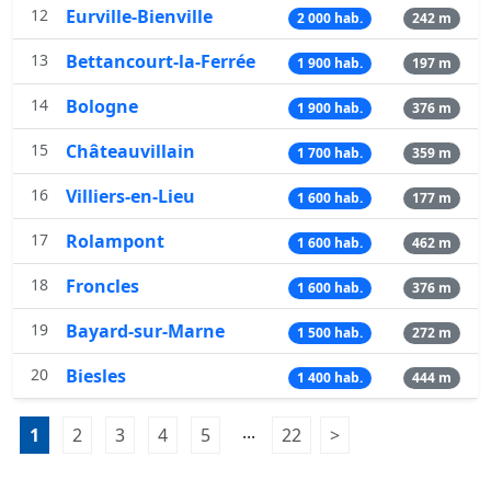
12
Eurville-Bienville
2 000 hab.
242 m
13
Bettancourt-la-Ferrée
1 900 hab.
197 m
14
Bologne
1 900 hab.
376 m
15
Châteauvillain
1 700 hab.
359 m
16
Villiers-en-Lieu
1 600 hab.
177 m
17
Rolampont
1 600 hab.
462 m
18
Froncles
1 600 hab.
376 m
19
Bayard-sur-Marne
1 500 hab.
272 m
20
Biesles
1 400 hab.
444 m
Pagination:
...
1
Page 1
2
Page 2
3
Page 3
4
Page 4
5
Page 5
22
Page 22
>
Page suivante