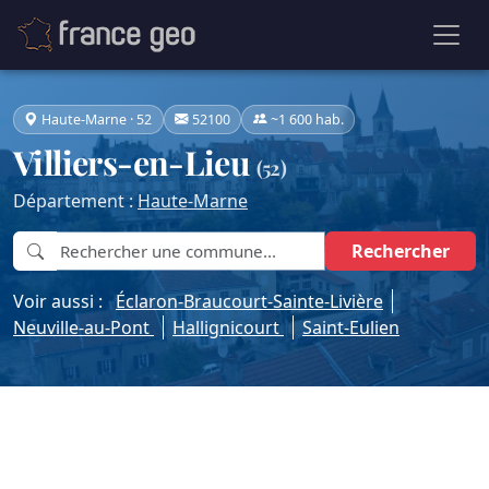
Haute-Marne · 52
52100
~1 600 hab.
Villiers-en-Lieu
(52)
Département :
Haute-Marne
Rechercher
Voir aussi :
Éclaron-Braucourt-Sainte-Livière
Neuville-au-Pont
Hallignicourt
Saint-Eulien