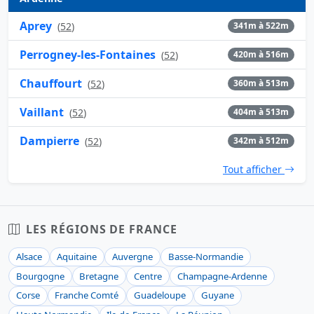
Aprey
(
52
)
341m à 522m
Perrogney-les-Fontaines
(
52
)
420m à 516m
Chauffourt
(
52
)
360m à 513m
Vaillant
(
52
)
404m à 513m
Dampierre
(
52
)
342m à 512m
Tout afficher
LES RÉGIONS DE FRANCE
Alsace
Aquitaine
Auvergne
Basse-Normandie
Bourgogne
Bretagne
Centre
Champagne-Ardenne
Corse
Franche Comté
Guadeloupe
Guyane