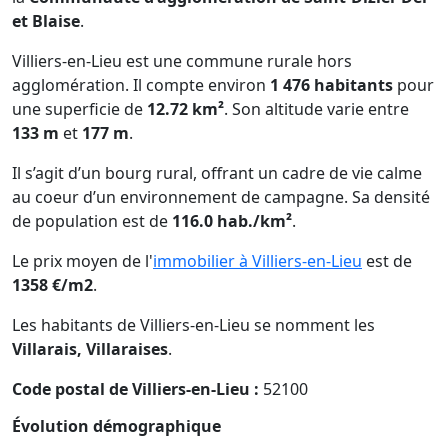
et Blaise
.
Villiers-en-Lieu est une commune rurale hors
agglomération. Il compte environ
1 476 habitants
pour
une superficie de
12.72 km²
. Son altitude varie entre
133 m
et
177 m
.
Il s’agit d’un bourg rural, offrant un cadre de vie calme
au coeur d’un environnement de campagne. Sa densité
de population est de
116.0 hab./km²
.
Le prix moyen de l'
immobilier à Villiers-en-Lieu
est de
1358 €/m2
.
Les habitants de Villiers-en-Lieu se nomment les
Villarais, Villaraises
.
Code postal de Villiers-en-Lieu :
52100
Évolution démographique