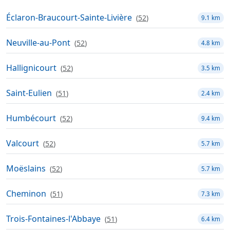
Éclaron-Braucourt-Sainte-Livière
(
52
)
9.1 km
Neuville-au-Pont
(
52
)
4.8 km
Hallignicourt
(
52
)
3.5 km
Saint-Eulien
(
51
)
2.4 km
Humbécourt
(
52
)
9.4 km
Valcourt
(
52
)
5.7 km
Moëslains
(
52
)
5.7 km
Cheminon
(
51
)
7.3 km
Trois-Fontaines-l'Abbaye
(
51
)
6.4 km