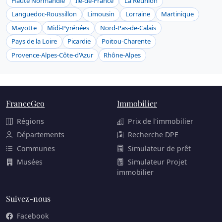
Haute Normandie
Ile-de-France
La Réunion
Languedoc-Roussillon
Limousin
Lorraine
Martinique
Mayotte
Midi-Pyrénées
Nord-Pas-de-Calais
Pays de la Loire
Picardie
Poitou-Charente
Provence-Alpes-Côte-d'Azur
Rhône-Alpes
FranceGeo
Immobilier
Régions
Prix de l'immobilier
Départements
Recherche DPE
Communes
Simulateur de prêt
Musées
Simulateur Projet
immobilier
Suivez-nous
Facebook