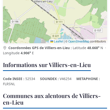
Leaflet
|
©
OpenStreetMap
contributors
Coordonnées GPS de Villiers-en-Lieu :
Latitude
48.668°
N ·
Longitude
4.906°
E
Informations sur Villiers-en-Lieu
Code INSEE :
52534
SOUNDEX :
V46254
METAPHONE :
FLRSNL
Communes aux alentours de Villiers-
en-Lieu