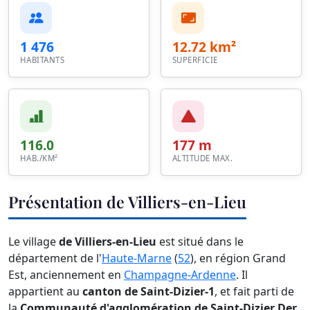
1 476
12.72 km²
HABITANTS
SUPERFICIE
116.0
177 m
HAB./KM²
ALTITUDE MAX.
Présentation de Villiers-en-Lieu
Le village
de Villiers-en-Lieu
est situé dans le
département de l'
Haute-Marne
(
52
), en région Grand
Est, anciennement en
Champagne-Ardenne
. Il
appartient au
canton de Saint-Dizier-1
, et fait parti de
la
Communauté d'agglomération de Saint-Dizier Der