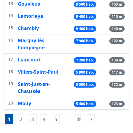
13
Gouvieux
9 500 hab.
103 m
14
Lamorlaye
9 400 hab.
110 m
15
Chambly
9 400 hab.
140 m
16
Margny-lès-
7 900 hab.
102 m
Compiègne
17
Liancourt
7 200 hab.
139 m
18
Villers-Saint-Paul
5 900 hab.
117 m
19
Saint-Just-en-
5 500 hab.
172 m
Chaussée
20
Mouy
5 400 hab.
123 m
Pagination:
...
1
Page 1
2
Page 2
3
Page 3
4
Page 4
5
Page 5
35
Page 35
>
Page suivante