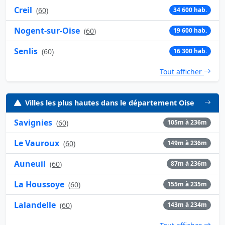
Creil
(
60
)
34 600 hab.
Nogent-sur-Oise
(
60
)
19 600 hab.
Senlis
(
60
)
16 300 hab.
Tout afficher
Villes les plus hautes dans le département Oise
Savignies
(
60
)
105m à 236m
Le Vauroux
(
60
)
149m à 236m
Auneuil
(
60
)
87m à 236m
La Houssoye
(
60
)
155m à 235m
Lalandelle
(
60
)
143m à 234m