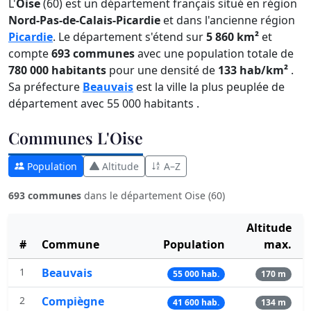
L'
Oise
(60) est un département français situé en région
Nord-Pas-de-Calais-Picardie
et dans l'ancienne région
Picardie
. Le département s'étend sur
5 860 km²
et
compte
693 communes
avec une population totale de
780 000 habitants
pour une densité de
133 hab/km²
.
Sa préfecture
Beauvais
est la ville la plus peuplée de
département avec 55 000 habitants .
Communes L'Oise
Population
Altitude
A–Z
693 communes
dans le département Oise (60)
Altitude
#
Commune
Population
max.
1
Beauvais
55 000 hab.
170 m
2
Compiègne
41 600 hab.
134 m