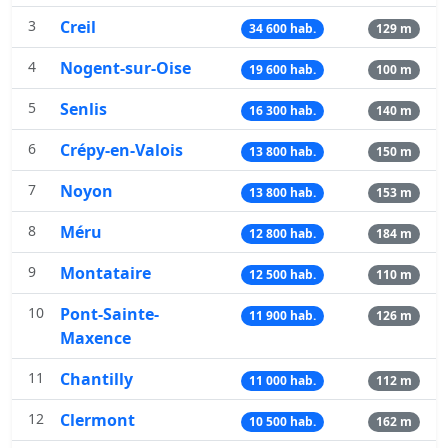
3
Creil
34 600 hab.
129 m
4
Nogent-sur-Oise
19 600 hab.
100 m
5
Senlis
16 300 hab.
140 m
6
Crépy-en-Valois
13 800 hab.
150 m
7
Noyon
13 800 hab.
153 m
8
Méru
12 800 hab.
184 m
9
Montataire
12 500 hab.
110 m
10
Pont-Sainte-
11 900 hab.
126 m
Maxence
11
Chantilly
11 000 hab.
112 m
12
Clermont
10 500 hab.
162 m