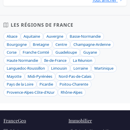
Tout afficher
LES RÉGIONS DE FRANCE
Alsace
Aquitaine
Auvergne
Basse-Normandie
Bourgogne
Bretagne
Centre
Champagne-Ardenne
Corse
Franche Comté
Guadeloupe
Guyane
Haute Normandie
Ile-de-France
La Réunion
Languedoc-Roussillon
Limousin
Lorraine
Martinique
Mayotte
Midi-Pyrénées
Nord-Pas-de-Calais
Pays de la Loire
Picardie
Poitou-Charente
Provence-Alpes-Côte-d'Azur
Rhône-Alpes
FranceGeo
Immobilier