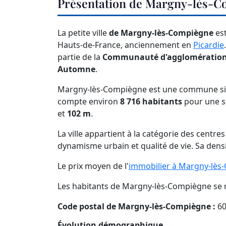
Présentation de Margny-lès-
La petite ville
de Margny-lès-Compiègne
est
Hauts-de-France, anciennement en
Picardie
partie de la
Communauté d'agglomération d
Automne
.
Margny-lès-Compiègne est une commune sit
compte environ
8 716 habitants
pour une s
et
102 m
.
La ville appartient à la catégorie des centre
dynamisme urbain et qualité de vie. Sa dens
Le prix moyen de l'
immobilier à Margny-lès
Les habitants de Margny-lès-Compiègne se
Code postal de Margny-lès-Compiègne :
60
Évolution démographique