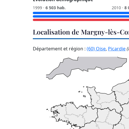
1999 ·
6 503 hab.
2010 ·
8 
Localisation de Margny-lès-C
Département et région :
(60) Oise
,
Picardie
(