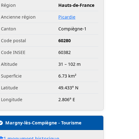
Région
Hauts-de-France
Ancienne région
Picardie
Canton
Compiègne-1
Code postal
60280
Code INSEE
60382
Altitude
31 – 102 m
Superficie
6.73 km²
Latitude
49.433° N
Longitude
2.806° E
Margny-lès-Compiègne - Tourisme
1 monument historique