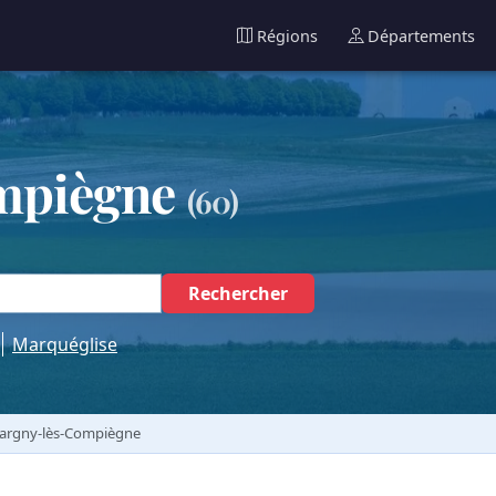
Régions
Départements
mpiègne
(60)
Rechercher
Marquéglise
argny-lès-Compiègne