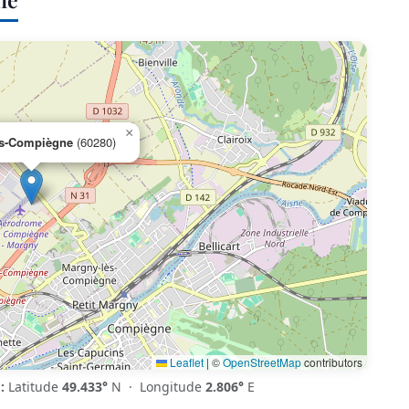
×
ès-Compiègne
(60280)
Leaflet
|
©
OpenStreetMap
contributors
:
Latitude
49.433°
N · Longitude
2.806°
E