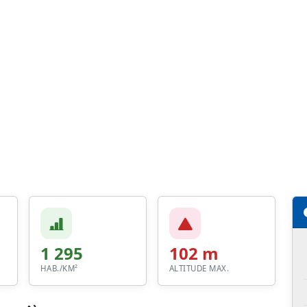
1 295
102 m
HAB./KM²
ALTITUDE MAX.