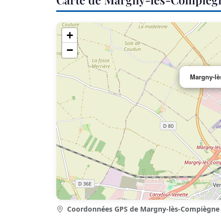
+
−
Margny-l
Coordonnées GPS de Margny-lès-Compiègne 