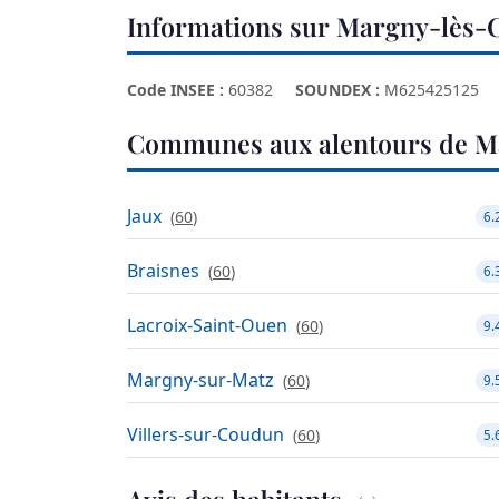
Informations sur Margny-lès
Code INSEE :
60382
SOUNDEX :
M625425125
Communes aux alentours de M
Jaux
(
60
)
6.
Braisnes
(
60
)
6.
Lacroix-Saint-Ouen
(
60
)
9.
Margny-sur-Matz
(
60
)
9.
Villers-sur-Coudun
(
60
)
5.