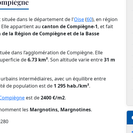
Compiègne
 située dans le département de l'
Oise
(
60
), en région
. Elle appartient au
canton de Compiègne-1
, et fait
e la Région de Compiègne et de la Basse
uée dans l’agglomération de Compiègne. Elle
uperficie de
6.73 km²
. Son altitude varie entre
31 m
s urbains intermédiaires, avec un équilibre entre
ité de population est de
1 295 hab./km²
.
-Compiègne
est de
2400 €/m2
.
 nomment les
Margnotins, Margnotines
.
280