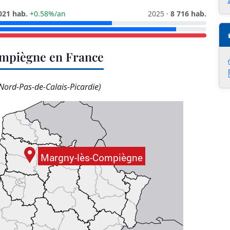
021 hab.
+0.58%/an
2025 ·
8 716 hab.
ompiègne en France
Nord-Pas-de-Calais-Picardie)