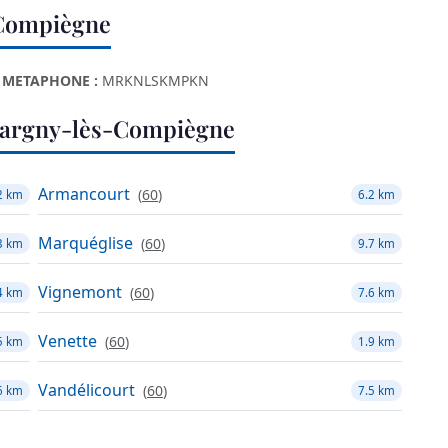
-Compiègne
METAPHONE :
MRKNLSKMPKN
argny-lès-Compiègne
Armancourt
(
60
)
2 km
6.2 km
Marquéglise
(
60
)
3 km
9.7 km
Vignemont
(
60
)
4 km
7.6 km
Venette
(
60
)
5 km
1.9 km
Vandélicourt
(
60
)
6 km
7.5 km