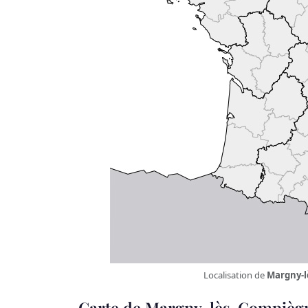
Localisation de
Margny-
Carte de Margny-lès-Compièg