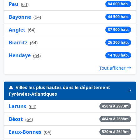
Pau
(
64
)
84 000 hab.
Bayonne
(
64
)
44 500 hab.
Anglet
(
64
)
37 900 hab.
Biarritz
(
64
)
26 300 hab.
Hendaye
(
64
)
14 100 hab.
Tout afficher
Villes les plus hautes dans le département
Pyrénées-Atlantiques
Laruns
(
64
)
458m à 2973m
Béost
(
64
)
484m à 2688m
Eaux-Bonnes
(
64
)
520m à 2619m