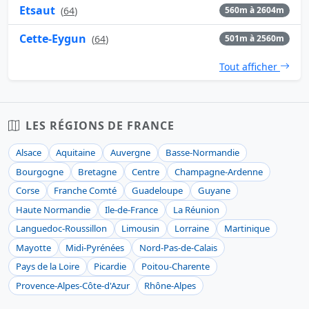
Etsaut
(
64
)
560m à 2604m
Cette-Eygun
(
64
)
501m à 2560m
Tout afficher
LES RÉGIONS DE FRANCE
Alsace
Aquitaine
Auvergne
Basse-Normandie
Bourgogne
Bretagne
Centre
Champagne-Ardenne
Corse
Franche Comté
Guadeloupe
Guyane
Haute Normandie
Ile-de-France
La Réunion
Languedoc-Roussillon
Limousin
Lorraine
Martinique
Mayotte
Midi-Pyrénées
Nord-Pas-de-Calais
Pays de la Loire
Picardie
Poitou-Charente
Provence-Alpes-Côte-d'Azur
Rhône-Alpes