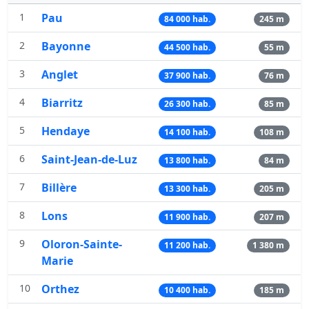
1
Pau
84 000 hab.
245 m
2
Bayonne
44 500 hab.
55 m
3
Anglet
37 900 hab.
76 m
4
Biarritz
26 300 hab.
85 m
5
Hendaye
14 100 hab.
108 m
6
Saint-Jean-de-Luz
13 800 hab.
84 m
7
Billère
13 300 hab.
205 m
8
Lons
11 900 hab.
207 m
9
Oloron-Sainte-
11 200 hab.
1 380 m
Marie
10
Orthez
10 400 hab.
185 m