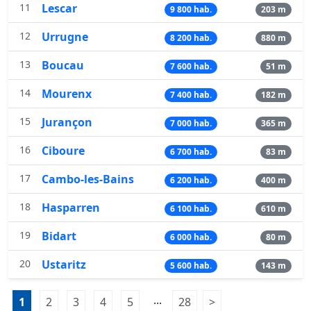
11
Lescar
9 800 hab.
203 m
12
Urrugne
8 200 hab.
880 m
13
Boucau
7 600 hab.
51 m
14
Mourenx
7 400 hab.
182 m
15
Jurançon
7 000 hab.
365 m
16
Ciboure
6 700 hab.
83 m
17
Cambo-les-Bains
6 200 hab.
400 m
18
Hasparren
6 100 hab.
610 m
19
Bidart
6 000 hab.
80 m
20
Ustaritz
5 600 hab.
143 m
Pagination:
...
1
Page 1
2
Page 2
3
Page 3
4
Page 4
5
Page 5
28
Page 28
>
Page suivante