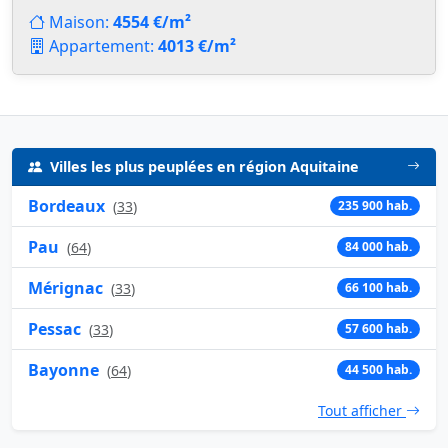
Maison:
4554 €/m²
Appartement:
4013 €/m²
Villes les plus peuplées en région Aquitaine
Bordeaux
(
33
)
235 900 hab.
Pau
(
64
)
84 000 hab.
Mérignac
(
33
)
66 100 hab.
Pessac
(
33
)
57 600 hab.
Bayonne
(
64
)
44 500 hab.
Tout afficher