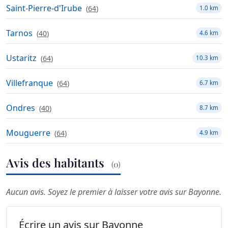
Saint-Pierre-d'Irube
(
64
)
1.0 km
Tarnos
(
40
)
4.6 km
Ustaritz
(
64
)
10.3 km
Villefranque
(
64
)
6.7 km
Ondres
(
40
)
8.7 km
Mouguerre
(
64
)
4.9 km
Avis des habitants
(0)
Aucun avis. Soyez le premier à laisser votre avis sur Bayonne.
Écrire un avis sur Bayonne