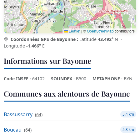
Leaflet
|
©
OpenStreetMap
contributors
Coordonnées GPS de Bayonne :
Latitude
43.492°
N ·
Longitude
-1.466°
E
Informations sur Bayonne
Code INSEE :
64102
SOUNDEX :
B500
METAPHONE :
BYN
Communes aux alentours de Bayonne
Bassussarry
(
64
)
5.4 km
Boucau
(
64
)
5.3 km