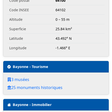
Code postal
64100
Code INSEE
64102
Altitude
0 – 55 m
Superficie
25.84 km²
Latitude
43.492° N
Longitude
-1.466° E
Bayonne - Tourisme
3 musées
25 monuments historiques
Bayonne - Immobilier