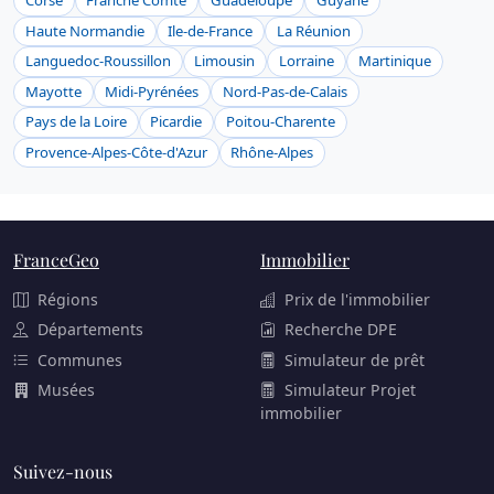
Corse
Franche Comté
Guadeloupe
Guyane
Haute Normandie
Ile-de-France
La Réunion
Languedoc-Roussillon
Limousin
Lorraine
Martinique
Mayotte
Midi-Pyrénées
Nord-Pas-de-Calais
Pays de la Loire
Picardie
Poitou-Charente
Provence-Alpes-Côte-d'Azur
Rhône-Alpes
FranceGeo
Immobilier
Régions
Prix de l'immobilier
Départements
Recherche DPE
Communes
Simulateur de prêt
Musées
Simulateur Projet
immobilier
Suivez-nous