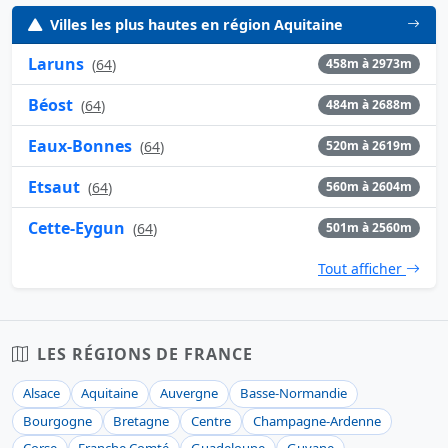
Villes les plus hautes en région Aquitaine
Laruns
(
64
)
458m à 2973m
Béost
(
64
)
484m à 2688m
Eaux-Bonnes
(
64
)
520m à 2619m
Etsaut
(
64
)
560m à 2604m
Cette-Eygun
(
64
)
501m à 2560m
Tout afficher
LES RÉGIONS DE FRANCE
Alsace
Aquitaine
Auvergne
Basse-Normandie
Bourgogne
Bretagne
Centre
Champagne-Ardenne