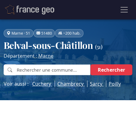
Marne · 51
51480
~200 hab.
Belval-sous-Châtillon
(51)
Département :
Marne
Rechercher
Voir aussi :
Cuchery
Chambrecy
Sarcy
Poilly