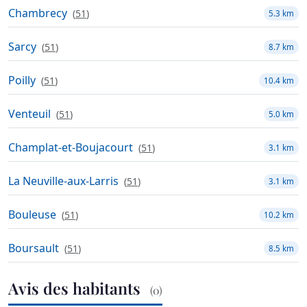
Chambrecy
(
51
)
5.3 km
Sarcy
(
51
)
8.7 km
Poilly
(
51
)
10.4 km
Venteuil
(
51
)
5.0 km
Champlat-et-Boujacourt
(
51
)
3.1 km
La Neuville-aux-Larris
(
51
)
3.1 km
Bouleuse
(
51
)
10.2 km
Boursault
(
51
)
8.5 km
Avis des habitants
(0)