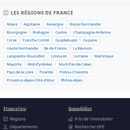
LES RÉGIONS DE FRANCE
Alsace
Aquitaine
Auvergne
Basse-Normandie
Bourgogne
Bretagne
Centre
Champagne-Ardenne
Corse
Franche Comté
Guadeloupe
Guyane
Haute Normandie
Ile-de-France
La Réunion
Languedoc-Roussillon
Limousin
Lorraine
Martinique
Mayotte
Midi-Pyrénées
Nord-Pas-de-Calais
Pays de la Loire
Picardie
Poitou-Charente
Provence-Alpes-Côte-d'Azur
Rhône-Alpes
FranceGeo
Immobilier
Régions
Prix de l'immobilier
Départements
Recherche DPE