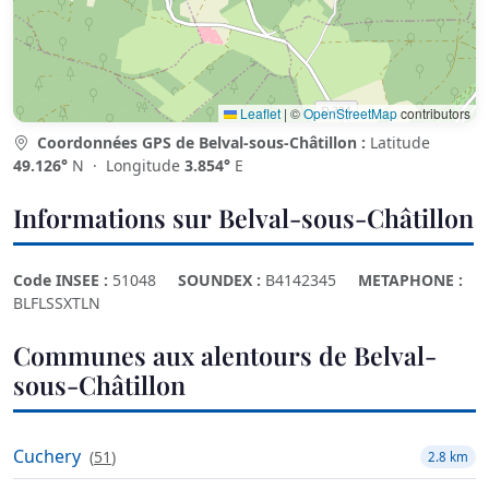
Leaflet
|
©
OpenStreetMap
contributors
Coordonnées GPS de Belval-sous-Châtillon :
Latitude
49.126°
N · Longitude
3.854°
E
Informations sur Belval-sous-Châtillon
Code INSEE :
51048
SOUNDEX :
B4142345
METAPHONE :
BLFLSSXTLN
Communes aux alentours de Belval-
sous-Châtillon
Cuchery
(
51
)
2.8 km