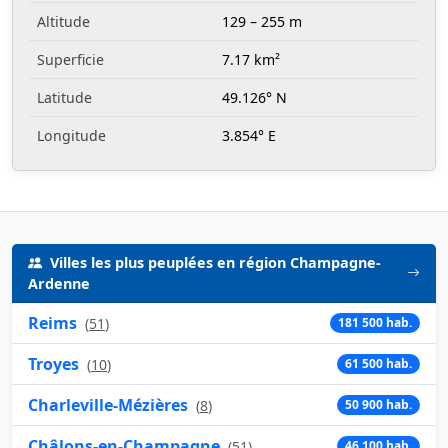
Altitude
129 – 255 m
Superficie
7.17 km²
Latitude
49.126° N
Longitude
3.854° E
Villes les plus peuplées en région Champagne-
Ardenne
Reims
(
51
)
181 500 hab.
Troyes
(
10
)
61 500 hab.
Charleville-Mézières
(
8
)
50 900 hab.
Châlons-en-Champagne
(
51
)
46 100 hab.