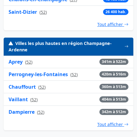
Saint-Dizier
(
52
)
26 400 hab.
Tout afficher
Villes les plus hautes en région Champagne-
Ardenne
Aprey
(
52
)
341m à 522m
Perrogney-les-Fontaines
(
52
)
420m à 516m
Chauffourt
(
52
)
360m à 513m
Vaillant
(
52
)
404m à 513m
Dampierre
(
52
)
342m à 512m
Tout afficher