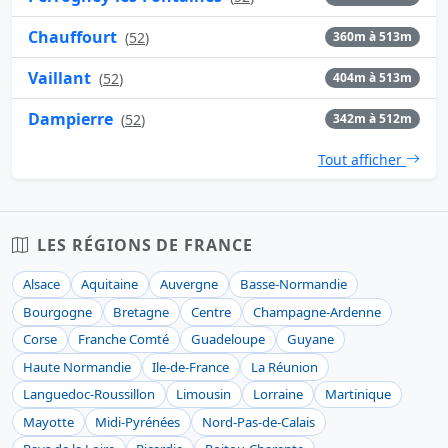
Chauffourt
(
52
)
360m à 513m
Vaillant
(
52
)
404m à 513m
Dampierre
(
52
)
342m à 512m
Tout afficher
LES RÉGIONS DE FRANCE
Alsace
Aquitaine
Auvergne
Basse-Normandie
Bourgogne
Bretagne
Centre
Champagne-Ardenne
Corse
Franche Comté
Guadeloupe
Guyane
Haute Normandie
Ile-de-France
La Réunion
Languedoc-Roussillon
Limousin
Lorraine
Martinique
Mayotte
Midi-Pyrénées
Nord-Pas-de-Calais