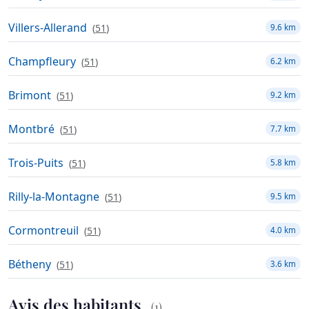
Villers-Allerand
(
51
)
9.6 km
Champfleury
(
51
)
6.2 km
Brimont
(
51
)
9.2 km
Montbré
(
51
)
7.7 km
Trois-Puits
(
51
)
5.8 km
Rilly-la-Montagne
(
51
)
9.5 km
Cormontreuil
(
51
)
4.0 km
Bétheny
(
51
)
3.6 km
Avis des habitants
(1)