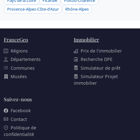
Pays de la Loire
Picardie
Poitou-Charente
Provence-Alpes-Côte-d'Azur
Rhône-Alpes
FranceGeo
Immobilier
Régions
Prix de l'immobilier
Départements
Recherche DPE
Communes
Simulateur de prêt
Musées
Simulateur Projet
immobilier
Suivez-nous
Facebook
Contact
Politique de
confidentialité