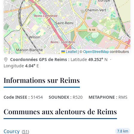
Leaflet
|
©
OpenStreetMap
contributors
Coordonnées GPS de Reims :
Latitude
49.252°
N ·
Longitude
4.04°
E
Informations sur Reims
Code INSEE :
51454
SOUNDEX :
R520
METAPHONE :
RMS
Communes aux alentours de Reims
Courcy
(
51
)
7.8 km