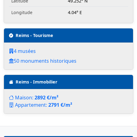
Latitude
49.252° N
Longitude
4.04° E
Reims - Tourisme
4 musées
50 monuments historiques
Reims - Immobilier
Maison:
2892 €/m²
Appartement:
2791 €/m²