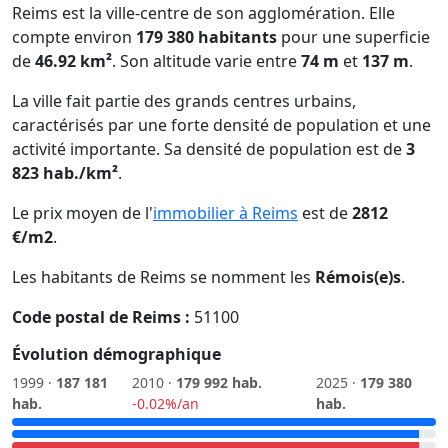
Reims est la ville-centre de son agglomération. Elle
compte environ
179 380 habitants
pour une superficie
de
46.92 km²
. Son altitude varie entre
74 m
et
137 m
.
La ville fait partie des grands centres urbains,
caractérisés par une forte densité de population et une
activité importante. Sa densité de population est de
3
823 hab./km²
.
Le prix moyen de l'
immobilier à Reims
est de
2812
€/m2
.
Les habitants de Reims se nomment les
Rémois(e)s
.
Code postal de Reims :
51100
Évolution démographique
1999 ·
187 181
2010 ·
179 992 hab.
2025 ·
179 380
hab.
-0.02%/an
hab.