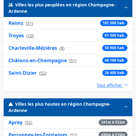
Villes les plus peuplées en région Champagne-
Ardenne
Reims
(
51
)
181 500 hab.
Troyes
(
10
)
61 500 hab.
Charleville-Mézières
(
8
)
50 900 hab.
Châlons-en-Champagne
(
51
)
46 100 hab.
Saint-Dizier
(
52
)
26 400 hab.
Tout afficher
Villes les plus hautes en région Champagne-
Ardenne
Aprey
(
52
)
341m à 522m
Perrogney-les-Fontaines
(
52
)
420m à 516m