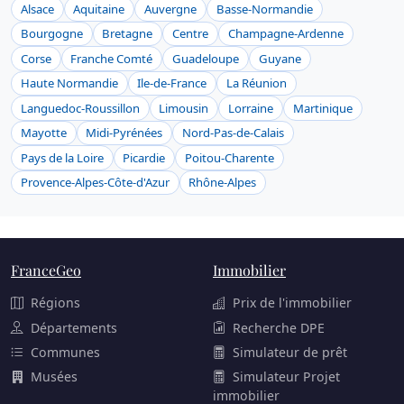
Alsace
Aquitaine
Auvergne
Basse-Normandie
Bourgogne
Bretagne
Centre
Champagne-Ardenne
Corse
Franche Comté
Guadeloupe
Guyane
Haute Normandie
Ile-de-France
La Réunion
Languedoc-Roussillon
Limousin
Lorraine
Martinique
Mayotte
Midi-Pyrénées
Nord-Pas-de-Calais
Pays de la Loire
Picardie
Poitou-Charente
Provence-Alpes-Côte-d'Azur
Rhône-Alpes
FranceGeo
Immobilier
Régions
Prix de l'immobilier
Départements
Recherche DPE
Communes
Simulateur de prêt
Musées
Simulateur Projet
immobilier