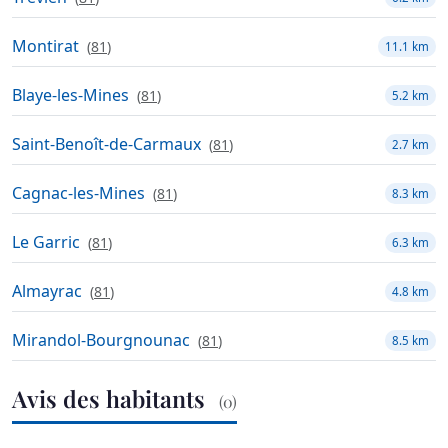
Montirat
(
81
)
11.1 km
Blaye-les-Mines
(
81
)
5.2 km
Saint-Benoît-de-Carmaux
(
81
)
2.7 km
Cagnac-les-Mines
(
81
)
8.3 km
Le Garric
(
81
)
6.3 km
Almayrac
(
81
)
4.8 km
Mirandol-Bourgnounac
(
81
)
8.5 km
Avis des habitants
(0)