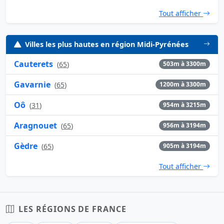
Tout afficher
Villes les plus hautes en région Midi-Pyrénées
Cauterets
(
65
)
503m à 3300m
Gavarnie
(
65
)
1200m à 3300m
Oô
(
31
)
954m à 3215m
Aragnouet
(
65
)
956m à 3194m
Gèdre
(
65
)
905m à 3194m
Tout afficher
LES RÉGIONS DE FRANCE