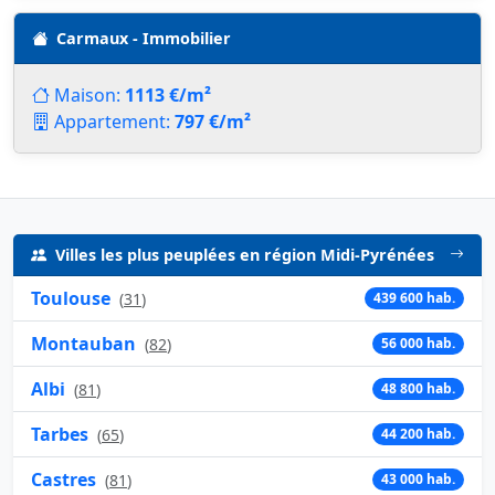
Carmaux - Immobilier
Maison:
1113 €/m²
Appartement:
797 €/m²
Villes les plus peuplées en région Midi-Pyrénées
Toulouse
(
31
)
439 600 hab.
Montauban
(
82
)
56 000 hab.
Albi
(
81
)
48 800 hab.
Tarbes
(
65
)
44 200 hab.
Castres
(
81
)
43 000 hab.