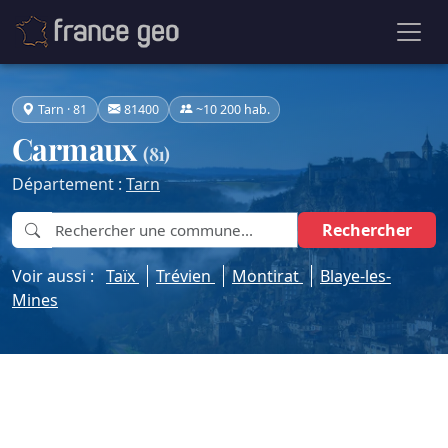
Tarn · 81
81400
~10 200 hab.
Carmaux
(81)
Département :
Tarn
Rechercher
Voir aussi :
Taïx
Trévien
Montirat
Blaye-les-
Mines