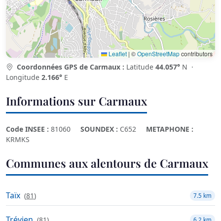
Leaflet
|
©
OpenStreetMap
contributors
Coordonnées GPS de Carmaux :
Latitude
44.057°
N ·
Longitude
2.166°
E
Informations sur Carmaux
Code INSEE :
81060
SOUNDEX :
C652
METAPHONE :
KRMKS
Communes aux alentours de Carmaux
Taïx
(
81
)
7.5 km
Trévien
(
81
)
6.2 km