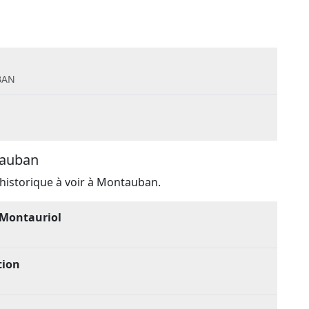
n
BAN
tauban
 historique à voir à Montauban.
 Montauriol
tion