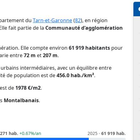
épartement du
Tarn-et-Garonne
(
82
), en région
 Elle fait partie de la
Communauté d'agglomération
mération. Elle compte environ
61 919 habitants
pour
varie entre
72 m
et
207 m
.
s urbains intermédiaires, avec un équilibre entre
ité de population est de
456.0 hab./km²
.
est de
1978 €/m2
.
es
Montalbanais
.
 271 hab.
+0.67%/an
2025 ·
61 919 hab.