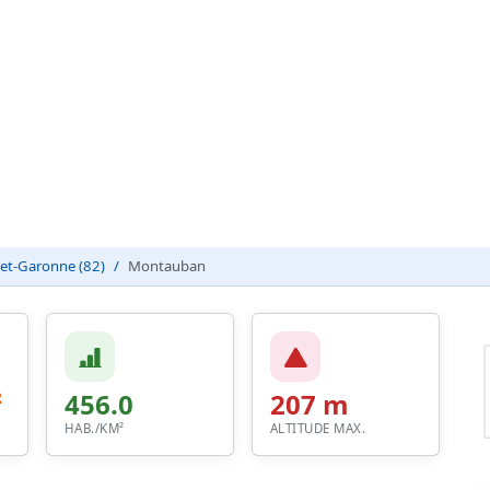
-et-Garonne (82)
Montauban
²
456.0
207 m
HAB./KM²
ALTITUDE MAX.