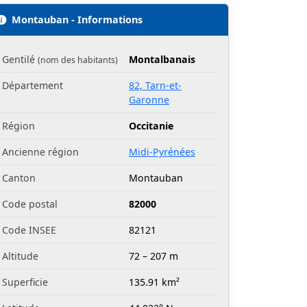
Montauban - Informations
Gentilé
Montalbanais
(nom des habitants)
Département
82, Tarn-et-
Garonne
Région
Occitanie
Ancienne région
Midi-Pyrénées
Canton
Montauban
Code postal
82000
Code INSEE
82121
Altitude
72 – 207 m
Superficie
135.91 km²