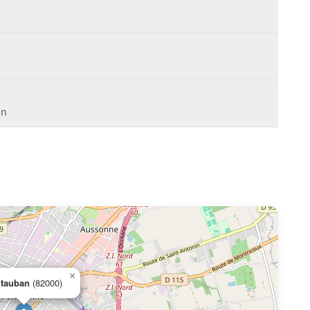
an
×
tauban
(82000)