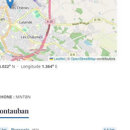
Leaflet
|
©
OpenStreetMap
contributors
4.022°
N · Longitude
1.364°
E
HONE :
MNTBN
Montauban
Bressols
5 km
6.6 km