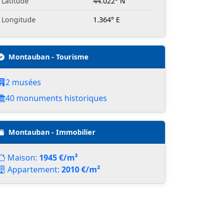
Latitude
44.022° N
Longitude
1.364° E
Montauban - Tourisme
2 musées
40 monuments historiques
Montauban - Immobilier
Maison:
1945 €/m²
Appartement:
2010 €/m²