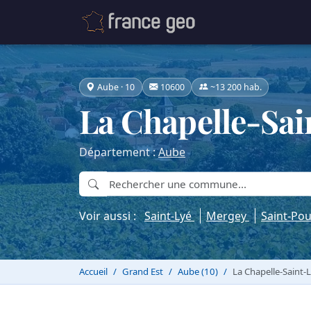
Aube · 10
10600
~13 200 hab.
La Chapelle-Sa
Département :
Aube
Voir aussi :
Saint-Lyé
Mergey
Saint-Po
Accueil
Grand Est
Aube (10)
La Chapelle-Saint-