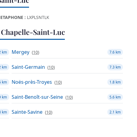
ETAPHONE :
LXPLSNTLK
 Chapelle-Saint-Luc
Mergey
(
10
)
2 km
7.6 km
Saint-Germain
(
10
)
2 km
7.3 km
Noës-près-Troyes
(
10
)
6 km
1.8 km
Saint-Benoît-sur-Seine
(
10
)
9 km
5.6 km
Sainte-Savine
(
10
)
8 km
2.1 km