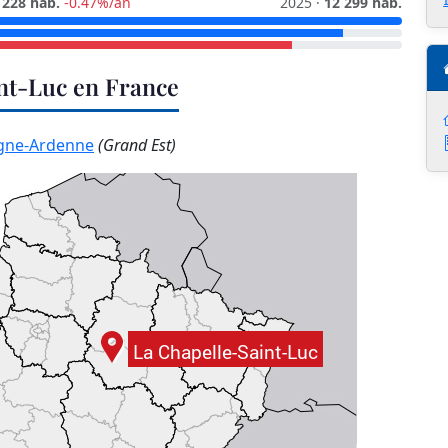
 228 hab.
-0.47%/an
2025 ·
12 299 hab.
int-Luc en France
ne-Ardenne
(Grand Est)