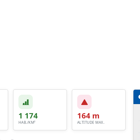
1 174
164 m
HAB./KM²
ALTITUDE MAX.