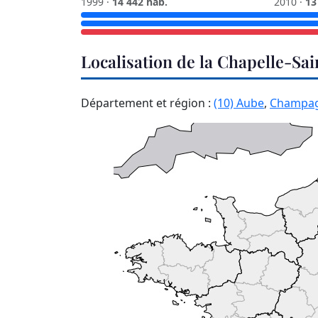
1999 ·
14 442 hab.
2010 ·
13
Localisation de la Chapelle-Sa
Département et région :
(10) Aube
,
Champag