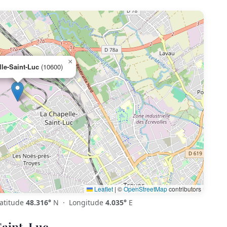
×
le-Saint-Luc
(10600)
Leaflet
|
©
OpenStreetMap
contributors
atitude
48.316°
N · Longitude
4.035°
E
Saint-Luc