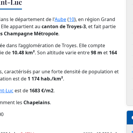
int-Luc
dans le département de l'
Aube
(
10
), en région Grand
. Elle appartient au
canton de Troyes-3
, et fait partie
es Champagne Métropole
.
ée dans l’agglomération de Troyes. Elle compte
ie de
10.48 km²
. Son altitude varie entre
98 m
et
164
ns, caractérisés par une forte densité de population et
lation est de
1 174 hab./km²
.
nt-Luc
est de
1683 €/m2
.
nomment les
Chapelains
.
00