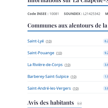
Code INSEE :
10081
SOUNDEX :
L21425342
M
Communes aux alentours de la
Saint-Lyé
(
10
)
6.
Saint-Pouange
(
10
)
9.
La Rivière-de-Corps
(
10
)
3.
Barberey-Saint-Sulpice
(
10
)
1.
Saint-André-les-Vergers
(
10
)
3.
Avis des habitants
(0)