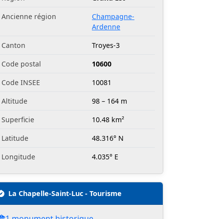
Ancienne région
Champagne-
Ardenne
Canton
Troyes-3
Code postal
10600
Code INSEE
10081
Altitude
98 – 164 m
Superficie
10.48 km²
Latitude
48.316° N
Longitude
4.035° E
La Chapelle-Saint-Luc - Tourisme
1 monument historique