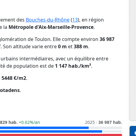
rtement des
Bouches-du-Rhône
(
13
), en région
e la
Métropole d'Aix-Marseille-Provence
.
glomération de Toulon. Elle compte environ
36 987
²
. Son altitude varie entre
0 m
et
388 m
.
s urbains intermédiaires, avec un équilibre entre
ité de population est de
1 147 hab./km²
.
e
5448 €/m2
.
iotadens
.
 829 hab.
+0.62%/an
2025 ·
36 987 hab.