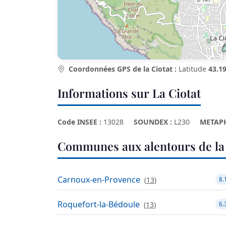
Coordonnées GPS de la Ciotat :
Latitude
43.1
Informations sur La Ciotat
Code INSEE :
13028
SOUNDEX :
L230
METAP
Communes aux alentours de la 
Carnoux-en-Provence
(
13
)
8.
Roquefort-la-Bédoule
(
13
)
6.