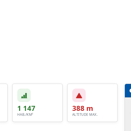
1 147
388 m
HAB./KM²
ALTITUDE MAX.