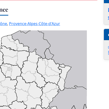
ance
hône
,
Provence-Alpes-Côte-d'Azur