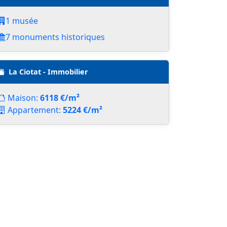
1 musée
7 monuments historiques
La Ciotat - Immobilier
Maison:
6118 €/m²
Appartement:
5224 €/m²