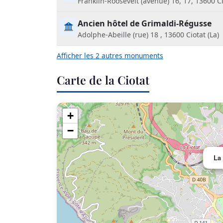
Franklin-Roosevelt (avenue) 16, 17, 13600 Ci
Ancien hôtel de Grimaldi-Régusse
Adolphe-Abeille (rue) 18 , 13600 Ciotat (La)
Afficher les 2 autres monuments
Carte de la Ciotat
+
−
La 