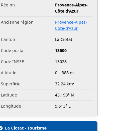
Région
Provence-Alpes-
Côte d'Azur
Ancienne région
Provence-Alpes-
Côte-d'Azur
Canton
La Ciotat
Code postal
13600
Code INSEE
13028
Altitude
0 – 388 m
Superficie
32.24 km²
Latitude
43.193° N
Longitude
5.613° E
La Ciotat - Tourisme