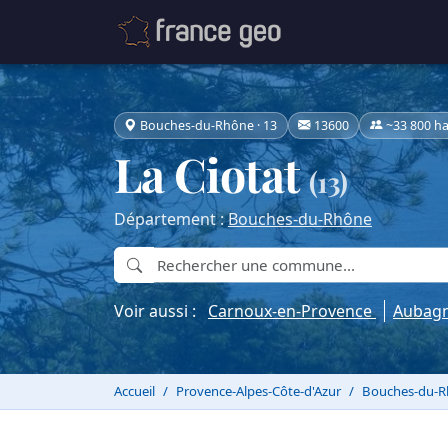
Bouches-du-Rhône · 13
13600
~33 800 ha
La Ciotat
(13)
Département :
Bouches-du-Rhône
Voir aussi :
Carnoux-en-Provence
Aubag
Accueil
Provence-Alpes-Côte-d'Azur
Bouches-du-R