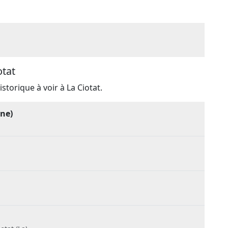
otat
storique à voir à La Ciotat.
nne)