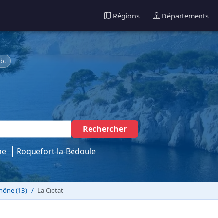
Régions
Départements
b.
Rechercher
ne
Roquefort-la-Bédoule
hône (13)
La Ciotat