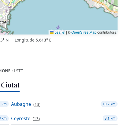
Leaflet
|
©
OpenStreetMap
contributors
93°
N · Longitude
5.613°
E
HONE :
LSTT
Ciotat
Aubagne
(
13
)
1 km
10.7 km
Ceyreste
(
13
)
3 km
3.1 km