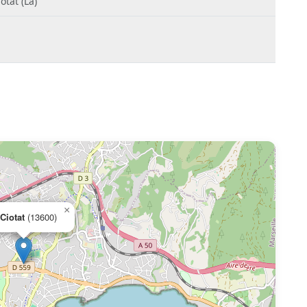
otat (La)
×
Ciotat
(13600)