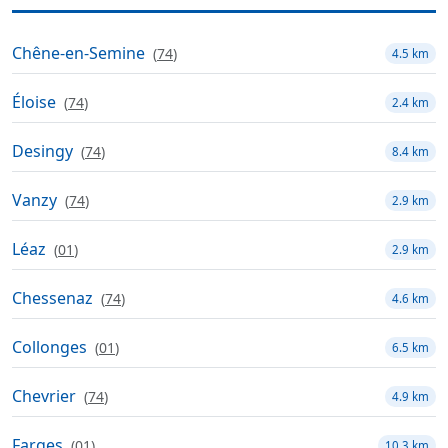
Chêne-en-Semine
(
74
)
4.5 km
Éloise
(
74
)
2.4 km
Desingy
(
74
)
8.4 km
Vanzy
(
74
)
2.9 km
Léaz
(
01
)
2.9 km
Chessenaz
(
74
)
4.6 km
Collonges
(
01
)
6.5 km
Chevrier
(
74
)
4.9 km
Farges
(
01
)
10.3 km