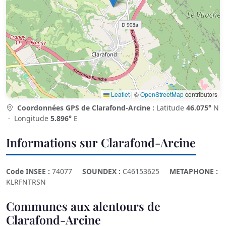
Leaflet
|
©
OpenStreetMap
contributors
Coordonnées GPS de Clarafond-Arcine :
Latitude
46.075°
N
· Longitude
5.896°
E
Informations sur Clarafond-Arcine
Code INSEE :
74077
SOUNDEX :
C46153625
METAPHONE :
KLRFNTRSN
Communes aux alentours de
Clarafond-Arcine