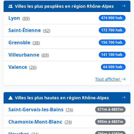
Villes les plus peuplées en région Rhône-Alpes
Lyon
(
69
)
474 900 hab.
Saint-Étienne
(
42
)
172 700 hab.
Grenoble
(
38
)
156 700 hab.
Villeurbanne
(
69
)
141 100 hab.
Valence
(
26
)
64 500 hab.
Tout afficher
Villes les plus hautes en région Rhône-Alpes
Saint-Gervais-les-Bains
(
74
)
571m à 4807m
Chamonix-Mont-Blanc
(
74
)
995m à 4807m
Houches
796m à 4280m