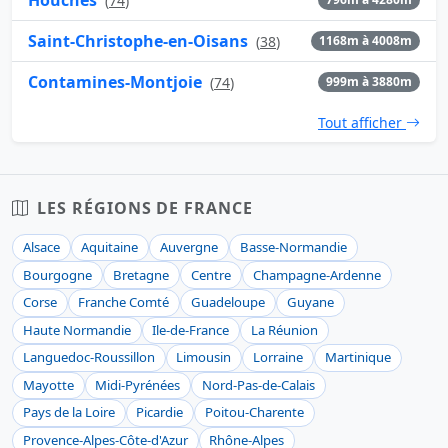
(
74
)
Saint-Christophe-en-Oisans
(
38
)
1168m à 4008m
Contamines-Montjoie
(
74
)
999m à 3880m
Tout afficher
LES RÉGIONS DE FRANCE
Alsace
Aquitaine
Auvergne
Basse-Normandie
Bourgogne
Bretagne
Centre
Champagne-Ardenne
Corse
Franche Comté
Guadeloupe
Guyane
Haute Normandie
Ile-de-France
La Réunion
Languedoc-Roussillon
Limousin
Lorraine
Martinique
Mayotte
Midi-Pyrénées
Nord-Pas-de-Calais
Pays de la Loire
Picardie
Poitou-Charente
Provence-Alpes-Côte-d'Azur
Rhône-Alpes