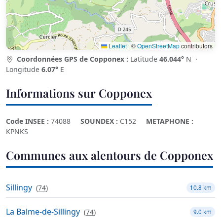
Leaflet
|
©
OpenStreetMap
contributors
Coordonnées GPS de Copponex :
Latitude
46.044°
N ·
Longitude
6.07°
E
Informations sur Copponex
Code INSEE :
74088
SOUNDEX :
C152
METAPHONE :
KPNKS
Communes aux alentours de Copponex
Sillingy
(
74
)
10.8 km
La Balme-de-Sillingy
(
74
)
9.0 km