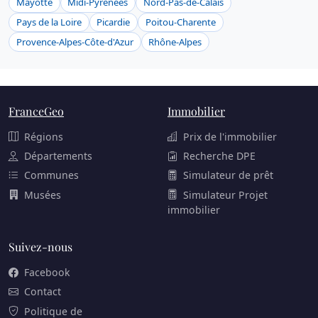
Mayotte
Midi-Pyrénées
Nord-Pas-de-Calais
Pays de la Loire
Picardie
Poitou-Charente
Provence-Alpes-Côte-d'Azur
Rhône-Alpes
FranceGeo
Immobilier
Régions
Prix de l'immobilier
Départements
Recherche DPE
Communes
Simulateur de prêt
Musées
Simulateur Projet
immobilier
Suivez-nous
Facebook
Contact
Politique de