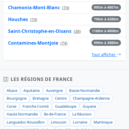
Chamonix-Mont-Blanc
(
74
)
995m à 4807m
Houches
(
74
)
796m à 4280m
Saint-Christophe-en-Oisans
(
38
)
1168m à 4008m
Contamines-Montjoie
(
74
)
999m à 3880m
Tout afficher
LES RÉGIONS DE FRANCE
Alsace
Aquitaine
Auvergne
Basse-Normandie
Bourgogne
Bretagne
Centre
Champagne-Ardenne
Corse
Franche Comté
Guadeloupe
Guyane
Haute Normandie
Ile-de-France
La Réunion
Languedoc-Roussillon
Limousin
Lorraine
Martinique