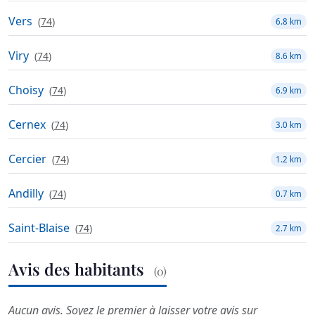
Vers
(
74
)
6.8 km
Viry
(
74
)
8.6 km
Choisy
(
74
)
6.9 km
Cernex
(
74
)
3.0 km
Cercier
(
74
)
1.2 km
Andilly
(
74
)
0.7 km
Saint-Blaise
(
74
)
2.7 km
Avis des habitants
(0)
Aucun avis. Soyez le premier à laisser votre avis sur