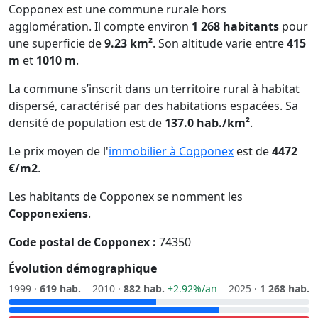
Copponex est une commune rurale hors
agglomération. Il compte environ
1 268 habitants
pour
une superficie de
9.23 km²
. Son altitude varie entre
415
m
et
1010 m
.
La commune s’inscrit dans un territoire rural à habitat
dispersé, caractérisé par des habitations espacées. Sa
densité de population est de
137.0 hab./km²
.
Le prix moyen de l'
immobilier à Copponex
est de
4472
€/m2
.
Les habitants de Copponex se nomment les
Copponexiens
.
Code postal de Copponex :
74350
Évolution démographique
1999 ·
619 hab.
2010 ·
882 hab.
+2.92%/an
2025 ·
1 268 hab.