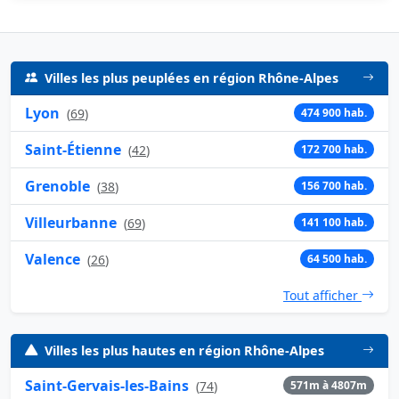
Villes les plus peuplées en région Rhône-Alpes
Lyon
(
69
)
474 900 hab.
Saint-Étienne
(
42
)
172 700 hab.
Grenoble
(
38
)
156 700 hab.
Villeurbanne
(
69
)
141 100 hab.
Valence
(
26
)
64 500 hab.
Tout afficher
Villes les plus hautes en région Rhône-Alpes
Saint-Gervais-les-Bains
(
74
)
571m à 4807m