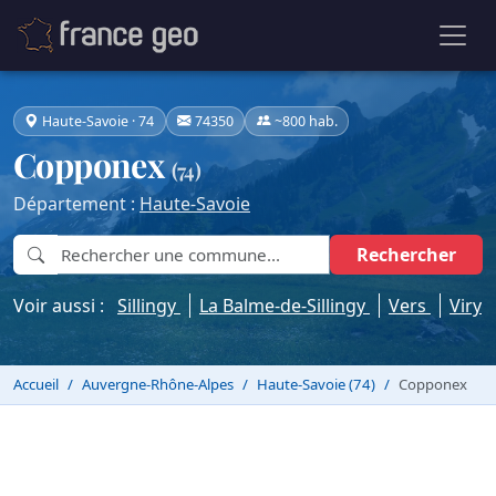
Haute-Savoie · 74
74350
~800 hab.
Copponex
(74)
Département :
Haute-Savoie
Rechercher
Voir aussi :
Sillingy
La Balme-de-Sillingy
Vers
Viry
Accueil
Auvergne-Rhône-Alpes
Haute-Savoie (74)
Copponex