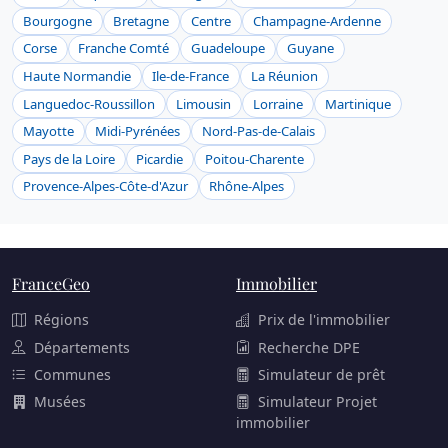
Bourgogne
Bretagne
Centre
Champagne-Ardenne
Corse
Franche Comté
Guadeloupe
Guyane
Haute Normandie
Ile-de-France
La Réunion
Languedoc-Roussillon
Limousin
Lorraine
Martinique
Mayotte
Midi-Pyrénées
Nord-Pas-de-Calais
Pays de la Loire
Picardie
Poitou-Charente
Provence-Alpes-Côte-d'Azur
Rhône-Alpes
FranceGeo
Immobilier
Régions
Prix de l'immobilier
Départements
Recherche DPE
Communes
Simulateur de prêt
Musées
Simulateur Projet
immobilier