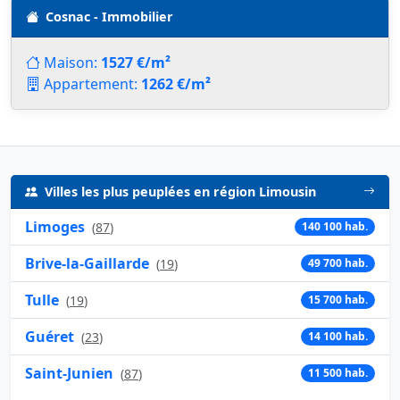
Cosnac - Immobilier
Maison:
1527 €/m²
Appartement:
1262 €/m²
Villes les plus peuplées en région Limousin
Limoges
(
87
)
140 100 hab.
Brive-la-Gaillarde
(
19
)
49 700 hab.
Tulle
(
19
)
15 700 hab.
Guéret
(
23
)
14 100 hab.
Saint-Junien
(
87
)
11 500 hab.