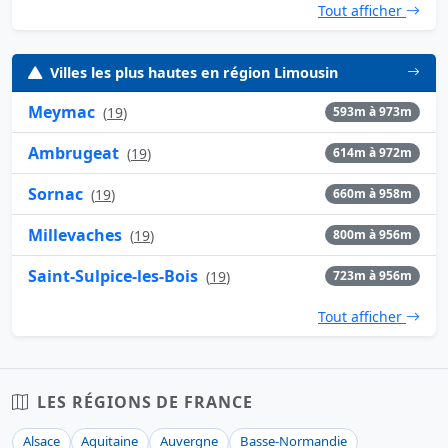
Tout afficher
Villes les plus hautes en région Limousin
Meymac
(
19
)
593m à 973m
Ambrugeat
(
19
)
614m à 972m
Sornac
(
19
)
660m à 958m
Millevaches
(
19
)
800m à 956m
Saint-Sulpice-les-Bois
(
19
)
723m à 956m
Tout afficher
LES RÉGIONS DE FRANCE
Alsace
Aquitaine
Auvergne
Basse-Normandie