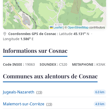
Leaflet
|
©
OpenStreetMap
contributors
Coordonnées GPS de Cosnac :
Latitude
45.131°
N ·
Longitude
1.586°
E
Informations sur Cosnac
Code INSEE :
19063
SOUNDEX :
C520
METAPHONE :
KSNK
Communes aux alentours de Cosnac
Jugeals-Nazareth
(
19
)
6.0 km
Malemort-sur-Corrèze
(
19
)
4.9 km