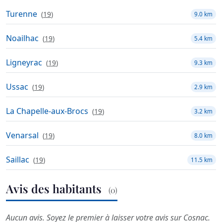
Turenne
(
19
)
9.0 km
Noailhac
(
19
)
5.4 km
Ligneyrac
(
19
)
9.3 km
Ussac
(
19
)
2.9 km
La Chapelle-aux-Brocs
(
19
)
3.2 km
Venarsal
(
19
)
8.0 km
Saillac
(
19
)
11.5 km
Avis des habitants
(0)
Aucun avis. Soyez le premier à laisser votre avis sur Cosnac.